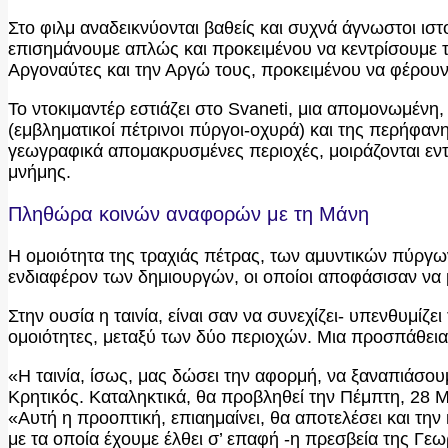
Στο φιλμ αναδεικνύονται βαθείς και συχνά άγνωστοι ιστ
επισημάνουμε απλώς και προκειμένου να κεντρίσουμε τ
Αργοναύτες και την Αργώ τους, προκειμένου να φέρουν
Το ντοκιμαντέρ εστιάζει στο Svaneti, μια απομονωμένη,
(εμβληματικοί πέτρινοι πύργοι-οχυρά) και της περήφ
γεωγραφικά απομακρυσμένες περιοχές, μοιράζονται εντ
μνήμης.
Πληθώρα κοινών αναφορών με τη Μάνη
Η ομοιότητα της τραχιάς πέτρας, των αμυντικών πύργ
ενδιαφέρον των δημιουργών, οι οποίοι αποφάσισαν να 
Στην ουσία η ταινία, είναι σαν να συνεχίζει- υπενθυμίζ
ομοιότητες, μεταξύ των δύο περιοχών. Μια προσπάθεια
«Η ταινία, ίσως, μας δώσει την αφορμή, να ξαναπιάσουμ
Κρητικός. Καταληκτικά, θα προβληθεί την Πέμπτη, 28 Μαΐ
«Αυτή η προοπτική, επιαημαίνει, θα αποτελέσει και τ
με τα οποία έχουμε έλθει σ’ επαφή -η πρεσβεία της Γεω