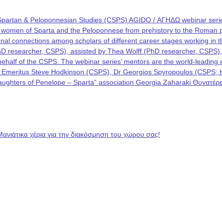
Spartan & Peloponnesian Studies (CSPS) AGIDO / ΑΓΗΔΩ webinar series
he women of Sparta and the Peloponnese from prehistory to the Roman p
rational connections among scholars of different career stages working i
PhD researcher, CSPS), assisted by Thea Wolff (PhD researcher, CSPS)
on behalf of the CSPS. The webinar series’ mentors are the world-leadin
 Emeritus Steve Hodkinson (CSPS), Dr Georgios Spyropoulos (CSPS; Hel
 “Daughters of Penelope – Sparta” association Georgia Zaharaki Θυγατ
Μανιάτικα χέρια για την διακόσμηση του χώρου σας!