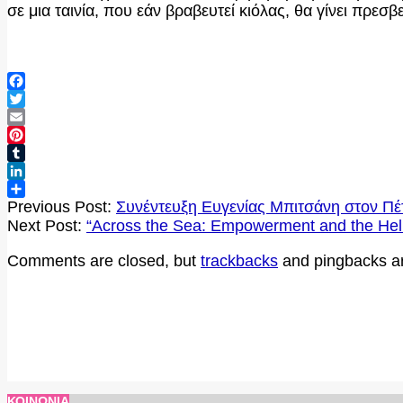
σε μια ταινία, που εάν βραβευτεί κιόλας, θα γίνει πρεσ
Facebook
Twitter
Email
Pinterest
Tumblr
LinkedIn
2026-
Μοιραστείτε
Previous Post:
Συνέντευξη Ευγενίας Μπιτσάνη στον Π
05-
Next Post:
“Across the Sea: Empowerment and the Hell
28
Comments are closed, but
trackbacks
and pingbacks a
ΚΟΙΝΩΝΊΑ