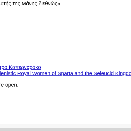
βευτής της Μάνης διεθνώς».
έτρο Καπερναράκο
enistic Royal Women of Sparta and the Seleucid Kingd
re open.