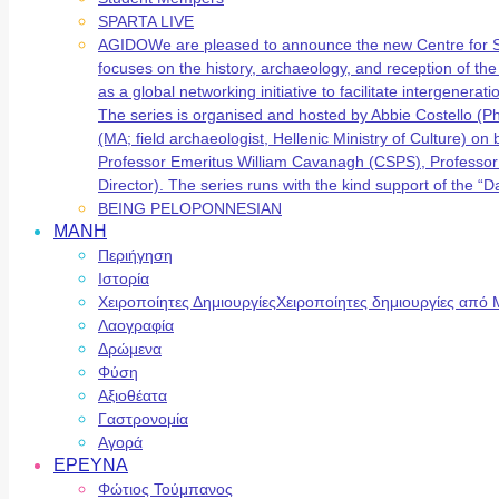
SPARTA LIVE
AGIDO
We are pleased to announce the new Centre for 
focuses on the history, archaeology, and reception of t
as a global networking initiative to facilitate intergene
The series is organised and hosted by Abbie Costello (
(MA; field archaeologist, Hellenic Ministry of Culture) 
Professor Emeritus William Cavanagh (CSPS), Professor
Director). The series runs with the kind support of the
BEING PELOPONNESIAN
ΜΑΝΗ
Περιήγηση
Ιστορία
Χειροποίητες Δημιουργίες
Χειροποίητες δημιουργίες από 
Λαογραφία
Δρώμενα
Φύση
Αξιοθέατα
Γαστρονομία
Αγορά
ΕΡΕΥΝΑ
Φώτιος Τούμπανος