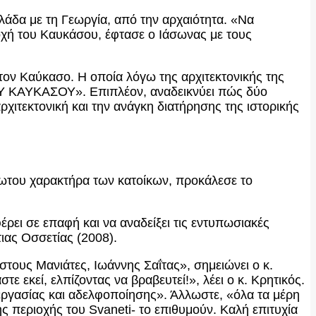
Ελλάδα με τη Γεωργία, από την αρχαιότητα. «Να
οχή του Καυκάσου, έφτασε ο Ιάσωνας με τους
στον Καύκασο. Η οποία λόγω της αρχιτεκτονικής της
ΤΟΥ ΚΑΥΚΑΣΟΥ». Επιπλέον, αναδεικνύει πώς δύο
χιτεκτονική και την ανάγκη διατήρησης της ιστορικής
λωτου χαρακτήρα των κατοίκων, προκάλεσε το
φέρει σε επαφή και να αναδείξει τις εντυπωσιακές
ιας Οσσετίας (2008).
στους Μανιάτες, Ιωάννης Σαΐτας», σημειώνει ο κ.
ε εκεί, ελπίζοντας να βραβευτεί!», λέει ο κ. Κρητικός.
νεργασίας και αδελφοποίησης». Άλλωστε, «όλα τα μέρη
ης περιοχής του Svaneti- το επιθυμούν. Καλή επιτυχία