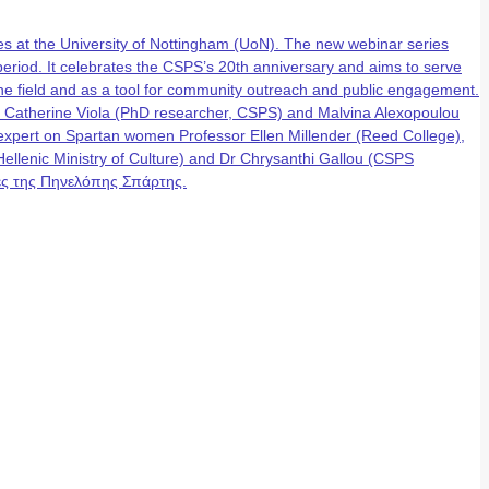
 at the University of Nottingham (UoN). The new webinar series
eriod. It celebrates the CSPS’s 20th anniversary and aims to serve
n the field and as a tool for community outreach and public engagement.
, Catherine Viola (PhD researcher, CSPS) and Malvina Alexopoulou
g expert on Spartan women Professor Ellen Millender (Reed College),
lenic Ministry of Culture) and Dr Chrysanthi Gallou (CSPS
έρες της Πηνελόπης Σπάρτης.