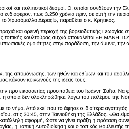
ορικοί και πολιτιστικοί δεσμοί. Οι οποίοι συνδέουν την 
ο ενδιαφέρον, πως 3.250 χρόνια πριν, σε αυτή την περι
 το Χρυσόμαλλο Δέρας!», παραθέτει ο κ. Κρητικός.
 τραχιά και ορεινή περιοχή της βορειοδυτικής Γεωργίας 
ανης τοπικής κουλτούρας συχνά αποκαλείται «Η ΜΑΝΗ 
υπωσιακές ομοιότητες στην παράδοση, την άμυνα, την αρ
ων, της απομόνωσης, των ηθών και εθίμων και του αδού
μας κάνουν κοινωνούς της ιδέας τους.
ει την προ εικοσαετίας προσπάθεια του Ιωάννη Σαΐτα. Να 
, η οποία δεν ολοκληρώθηκε, λόγω του πολέμου της Νότ
ε το νήμα. Από εκεί που το άφησε ο ιδιαίτερα αγαπητός 
ου, στις 20:45, στην Ταινιοθήκη της Ελλάδος. «Θα είμαστ
ην κατάλληλη αφορμή, ώστε να γίνει πράξη η πρόταση συ
ργίας, η Τοπική Αυτοδιοίκηση και ο τοπικός Βουλευτής τ