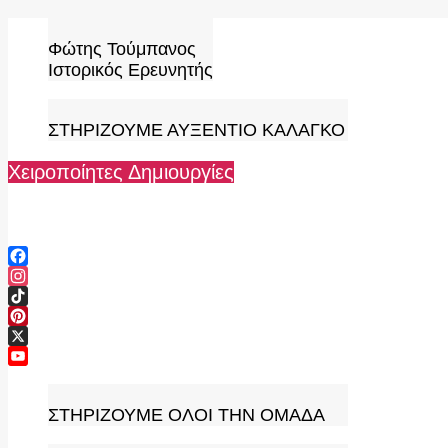
Skip
to
Φώτης Τούμπανος
content
Ιστορικός Ερευνητής
ΣΤΗΡΙΖΟΥΜΕ ΑΥΞΕΝΤΙΟ ΚΑΛΑΓΚΟ
Χειροποίητες Δημιουργίες
Facebook
Instagram
TikTok
Pinterest
X
YouTube
Channel
ΣΤΗΡΙΖΟΥΜΕ ΟΛΟΙ ΤΗΝ ΟΜΑΔΑ