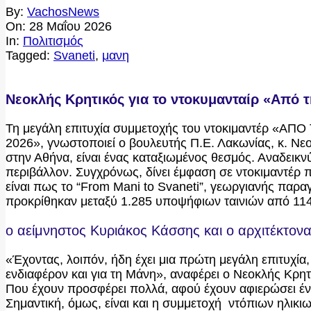
By:
VachosNews
On:
28 Μαΐου 2026
In:
Πολιτισμός
Tagged:
Svaneti
,
μανη
Νεοκλής Κρητικός για το ντοκυμανταίρ «Από τη
Τη μεγάλη επιτυχία συμμετοχής του ντοκιμαντέρ «ΑΠ
2026», γνωστοποιεί ο βουλευτής Π.Ε. Λακωνίας, κ. Νεο
στην Αθήνα, είναι ένας καταξιωμένος θεσμός. Αναδεικνύ
περιβάλλον. Συγχρόνως, δίνει έμφαση σε ντοκιμαντέρ π
είναι πως το “From Mani to Svaneti”, γεωργιανής παραγ
προκρίθηκαν μεταξύ 1.285 υποψήφιων ταινιών από 11
ο αείμνηστος Κυριάκος Κάσσης και ο αρχιτέκτονα
«Έχοντας, λοιπόν, ήδη έχει μια πρώτη μεγάλη επιτυχία, 
ενδιαφέρον και για τη Μάνη», αναφέρει ο Νεοκλής Κρη
Που έχουν προσφέρει πολλά, αφού έχουν αφιερώσει ένα
Σημαντική, όμως, είναι και η συμμετοχή ντόπιων ηλικ