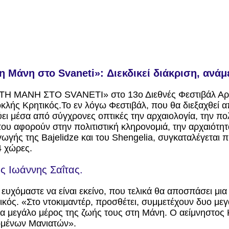
 Μάνη στο Svaneti»: Διεκδικεί διάκριση, ανάμε
Ο ΤΗ ΜΑΝΗ ΣΤΟ SVANETI» στο 13ο Διεθνές Φεστιβάλ Αρχ
κλής Κρητικός.Το εν λόγω Φεστιβάλ, που θα διεξαχθεί α
ει μέσα από σύγχρονες οπτικές την αρχαιολογία, την πολι
ου αφορούν στην πολιτιστική κληρονομιά, την αρχαιότητ
ωγής της Bajelidze και του Shengelia, συγκαταλέγεται πι
4 χώρες.
ς Ιωάννης Σαΐτας.
ευχόμαστε να είναι εκείνο, που τελικά θα αποσπάσει μια 
τικός. «Στο ντοκιμαντέρ, προσθέτει, συμμετέχουν δυο μ
 μεγάλο μέρος της ζωής τους στη Μάνη. Ο αείμνηστος Κ
ιωμένων Μανιατών».