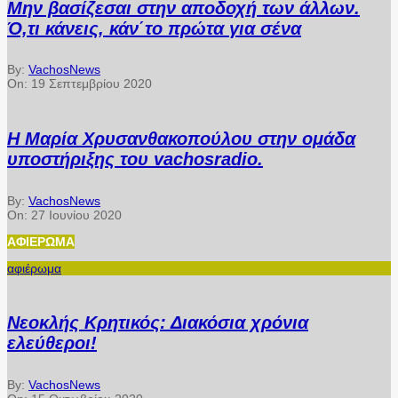
Μην βασίζεσαι στην αποδοχή των άλλων.
Ό,τι κάνεις, κάν΄το πρώτα για σένα
By:
VachosNews
On:
19 Σεπτεμβρίου 2020
Η Μαρία Χρυσανθακοπούλου στην ομάδα
υποστήριξης του vachosradio.
By:
VachosNews
On:
27 Ιουνίου 2020
ΑΦΙΈΡΩΜΑ
αφιέρωμα
Νεοκλής Κρητικός: Διακόσια χρόνια
ελεύθεροι!
By:
VachosNews