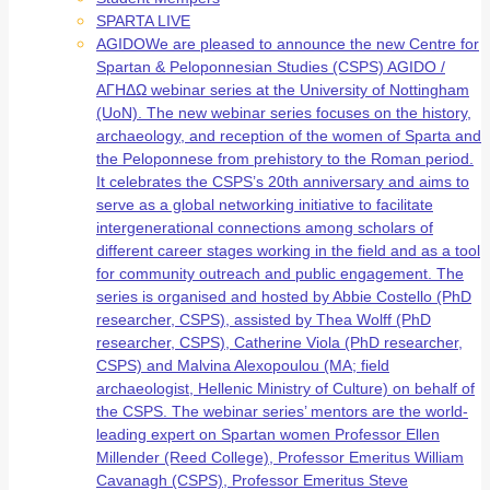
SPARTA LIVE
AGIDO
We are pleased to announce the new Centre for
Spartan & Peloponnesian Studies (CSPS) AGIDO /
ΑΓΗΔΩ webinar series at the University of Nottingham
(UoN). The new webinar series focuses on the history,
archaeology, and reception of the women of Sparta and
the Peloponnese from prehistory to the Roman period.
It celebrates the CSPS’s 20th anniversary and aims to
serve as a global networking initiative to facilitate
intergenerational connections among scholars of
different career stages working in the field and as a tool
for community outreach and public engagement. The
series is organised and hosted by Abbie Costello (PhD
researcher, CSPS), assisted by Thea Wolff (PhD
researcher, CSPS), Catherine Viola (PhD researcher,
CSPS) and Malvina Alexopoulou (MA; field
archaeologist, Hellenic Ministry of Culture) on behalf of
the CSPS. The webinar series’ mentors are the world-
leading expert on Spartan women Professor Ellen
Millender (Reed College), Professor Emeritus William
Cavanagh (CSPS), Professor Emeritus Steve