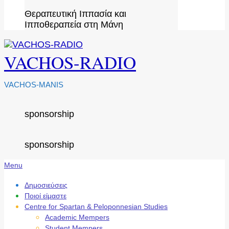
Θεραπευτική Ιππασία και
Ιπποθεραπεία στη Μάνη
VACHOS-RADIO
VACHOS-MANIS
sponsorship
sponsorship
Secondary
Menu
Navigation
Menu
Δημοσιεύσεις
Ποιοί είμαστε
Centre for Spartan & Peloponnesian Studies
Academic Mempers
Student Mempers