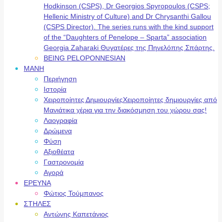
Hodkinson (CSPS), Dr Georgios Spyropoulos (CSPS;
Hellenic Ministry of Culture) and Dr Chrysanthi Gallou
(CSPS Director). The series runs with the kind support
of the “Daughters of Penelope – Sparta” association
Georgia Zaharaki Θυγατέρες της Πηνελόπης Σπάρτης.
BEING PELOPONNESIAN
ΜΑΝΗ
Περιήγηση
Ιστορία
Χειροποίητες Δημιουργίες
Χειροποίητες δημιουργίες από
Μανιάτικα χέρια για την διακόσμηση του χώρου σας!
Λαογραφία
Δρώμενα
Φύση
Αξιοθέατα
Γαστρονομία
Αγορά
ΕΡΕΥΝΑ
Φώτιος Τούμπανος
ΣΤΗΛΕΣ
Αντώνης Καπετάνιος