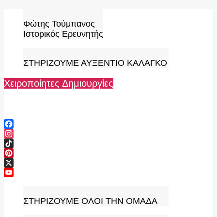
Skip
to
Φώτης Τούμπανος
content
Ιστορικός Ερευνητής
ΣΤΗΡΙΖΟΥΜΕ ΑΥΞΕΝΤΙΟ ΚΑΛΑΓΚΟ
Χειροποίητες Δημιουργίες
Facebook
Instagram
TikTok
Pinterest
X
YouTube
Channel
ΣΤΗΡΙΖΟΥΜΕ ΟΛΟΙ ΤΗΝ ΟΜΑΔΑ