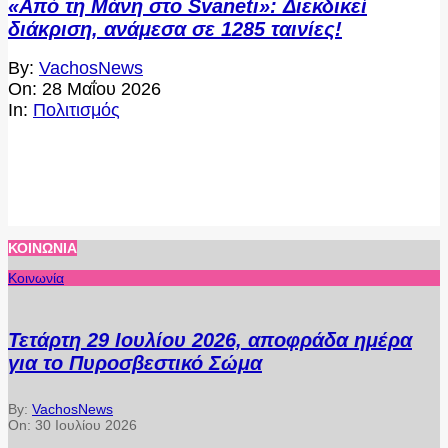
«Από τη Μάνη στο Svaneti»: Διεκδικεί
διάκριση, ανάμεσα σε 1285 ταινίες!
2026-
By:
VachosNews
05-
On:
28 Μαΐου 2026
28
In:
Πολιτισμός
ΚΟΙΝΩΝΊΑ
Κοινωνία
Τετάρτη 29 Ιουλίου 2026, αποφράδα ημέρα
για το Πυροσβεστικό Σώμα
By:
VachosNews
On:
30 Ιουλίου 2026