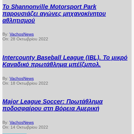
Το Shannonville Motorsport Park
παρουσιάζει αγώνες μηχανοκίνητου
αθλητισμού
By:
VachosNews
On:
28 Οκτωβρίου 2022
Intercounty Baseball League (IBL). Το μικρό
Καναδικό πρωτάθλημα μπέϊζμπολ.
By:
VachosNews
On:
18 Οκτωβρίου 2022
Major League Soccer: Πρωτάθλημα
ποδοσφαίρου στη Βόρεια Αμερική
By:
VachosNews
On:
14 Οκτωβρίου 2022