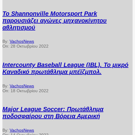
Το Shannonville Motorsport Park
παρουσιάζει αγώνες μηχανοκίνητου
αθλητισμού
By:
VachosNews
On:
28 Οκτωβρίου 2022
Intercounty Baseball League (IBL). Το μικρό
Καναδικό πρωτάθλημα μπέϊζμπολ.
By:
VachosNews
On:
18 Οκτωβρίου 2022
Major League Soccer: Πρωτάθλημα
ποδοσφαίρου στη Βόρεια Αμερική
By:
VachosNews
On:
14 Οκτωβρίου 2022