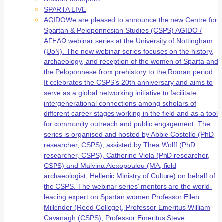
SPARTA LIVE
AGIDO
We are pleased to announce the new Centre for
Spartan & Peloponnesian Studies (CSPS) AGIDO /
ΑΓΗΔΩ webinar series at the University of Nottingham
(UoN). The new webinar series focuses on the history,
archaeology, and reception of the women of Sparta and
the Peloponnese from prehistory to the Roman period.
It celebrates the CSPS’s 20th anniversary and aims to
serve as a global networking initiative to facilitate
intergenerational connections among scholars of
different career stages working in the field and as a tool
for community outreach and public engagement. The
series is organised and hosted by Abbie Costello (PhD
researcher, CSPS), assisted by Thea Wolff (PhD
researcher, CSPS), Catherine Viola (PhD researcher,
CSPS) and Malvina Alexopoulou (MA; field
archaeologist, Hellenic Ministry of Culture) on behalf of
the CSPS. The webinar series’ mentors are the world-
leading expert on Spartan women Professor Ellen
Millender (Reed College), Professor Emeritus William
Cavanagh (CSPS), Professor Emeritus Steve