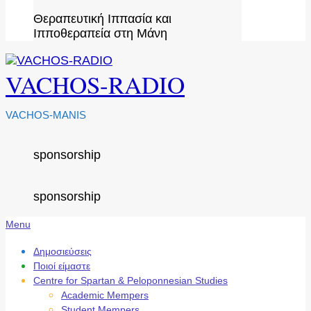
Θεραπευτική Ιππασία και
Ιπποθεραπεία στη Μάνη
VACHOS-RADIO
VACHOS-MANIS
sponsorship
sponsorship
Secondary
Menu
Navigation
Menu
Δημοσιεύσεις
Ποιοί είμαστε
Centre for Spartan & Peloponnesian Studies
Academic Mempers
Student Mempers