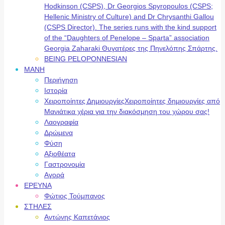
Hodkinson (CSPS), Dr Georgios Spyropoulos (CSPS;
Hellenic Ministry of Culture) and Dr Chrysanthi Gallou
(CSPS Director). The series runs with the kind support
of the “Daughters of Penelope – Sparta” association
Georgia Zaharaki Θυγατέρες της Πηνελόπης Σπάρτης.
BEING PELOPONNESIAN
ΜΑΝΗ
Περιήγηση
Ιστορία
Χειροποίητες Δημιουργίες
Χειροποίητες δημιουργίες από
Μανιάτικα χέρια για την διακόσμηση του χώρου σας!
Λαογραφία
Δρώμενα
Φύση
Αξιοθέατα
Γαστρονομία
Αγορά
ΕΡΕΥΝΑ
Φώτιος Τούμπανος
ΣΤΗΛΕΣ
Αντώνης Καπετάνιος