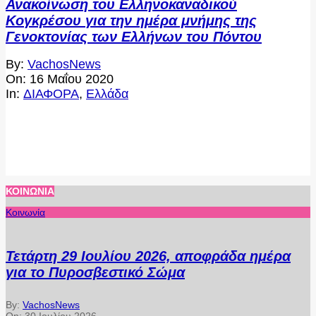
Ανακοίνωση του Ελληνοκαναδικού
Κογκρέσου για την ημέρα μνήμης της
Γενοκτονίας των Ελλήνων του Πόντου
2020-
By:
VachosNews
05-
On:
16 Μαΐου 2020
16
In:
ΔΙΑΦΟΡΑ
,
Ελλάδα
ΚΟΙΝΩΝΊΑ
Κοινωνία
Τετάρτη 29 Ιουλίου 2026, αποφράδα ημέρα
για το Πυροσβεστικό Σώμα
By:
VachosNews