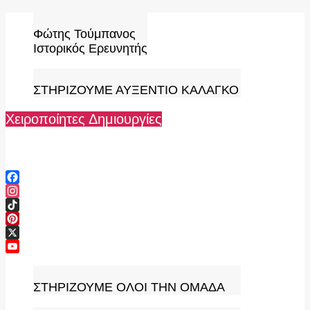
Skip
to
Φώτης Τούμπανος
content
Ιστορικός Ερευνητής
ΣΤΗΡΙΖΟΥΜΕ ΑΥΞΕΝΤΙΟ ΚΑΛΑΓΚΟ
Χειροποίητες Δημιουργίες
Facebook
Instagram
TikTok
Pinterest
X
YouTube
Channel
ΣΤΗΡΙΖΟΥΜΕ ΟΛΟΙ ΤΗΝ ΟΜΑΔΑ