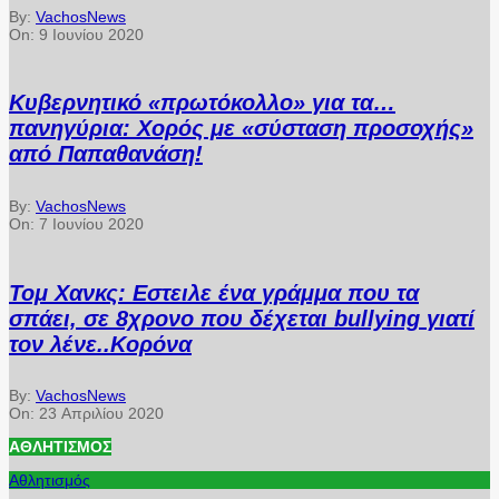
By:
VachosNews
On:
9 Ιουνίου 2020
Κυβερνητικό «πρωτόκολλο» για τα…
πανηγύρια: Χορός με «σύσταση προσοχής»
από Παπαθανάση!
By:
VachosNews
On:
7 Ιουνίου 2020
Τομ Χανκς: Εστειλε ένα γράμμα που τα
σπάει, σε 8χρονο που δέχεται bullying γιατί
τον λένε..Κορόνα
By:
VachosNews
On:
23 Απριλίου 2020
ΑΘΛΗΤΙΣΜΌΣ
Αθλητισμός