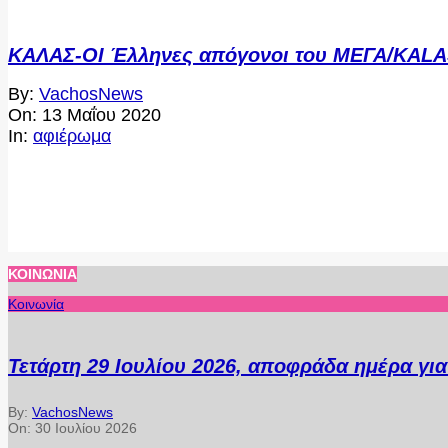
ΚΑΛΑΣ-ΟΙ Έλληνες απόγονοι του ΜΕΓΑ/KA
2020-
By:
VachosNews
05-
On:
13 Μαΐου 2020
13
In:
αφιέρωμα
ΚΟΙΝΩΝΊΑ
Κοινωνία
Τετάρτη 29 Ιουλίου 2026, αποφράδα ημέρα γι
By:
VachosNews
On:
30 Ιουλίου 2026