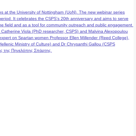
 at the University of Nottingham (UoN). The new webinar series
eriod. It celebrates the CSPS’s 20th anniversary and aims to serve
n the field and as a tool for community outreach and public engagement.
, Catherine Viola (PhD researcher, CSPS) and Malvina Alexopoulou
g expert on Spartan women Professor Ellen Millender (Reed College),
lenic Ministry of Culture) and Dr Chrysanthi Gallou (CSPS
έρες της Πηνελόπης Σπάρτης.