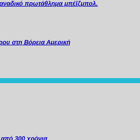
 Καναδικό πρωτάθλημα μπέϊζμπολ.
ου στη Βόρεια Αμερική
ά από 300 χρόνια