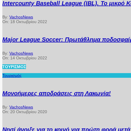
Intercounty Baseball League (IBL). Το μικρό
By:
VachosNews
On:
18 Οκτωβρίου 2022
Major League Soccer: Πρωτάθλημα ποδοσφαίρ
By:
VachosNews
On:
14 Οκτωβρίου 2022
ΤΟΥΡΙΣΜΌΣ
Τουρισμός
Μονοήμερες αποδράσεις στη Λακωνία!
By:
VachosNews
On:
20 Οκτωβρίου 2020
Νησί άνοιξε για το κοινό για πρώτη φορά μετ