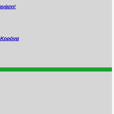
ανάση!
..Κορόνα