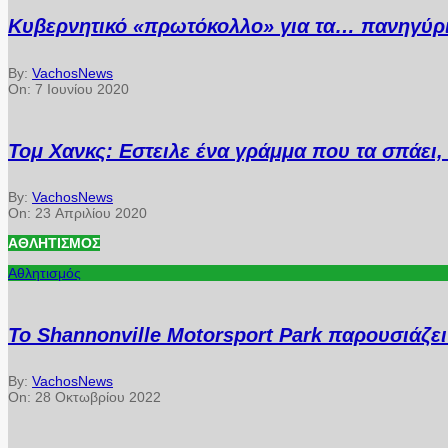
Κυβερνητικό «πρωτόκολλο» για τα… πανηγύρ
By:
VachosNews
On:
7 Ιουνίου 2020
Τομ Χανκς: Εστειλε ένα γράμμα που τα σπάει, 
By:
VachosNews
On:
23 Απριλίου 2020
ΑΘΛΗΤΙΣΜΌΣ
Αθλητισμός
Το Shannonville Motorsport Park παρουσιάζε
By:
VachosNews
On:
28 Οκτωβρίου 2022