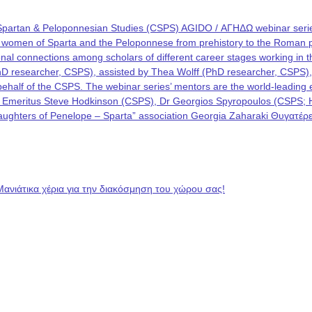
Spartan & Peloponnesian Studies (CSPS) AGIDO / ΑΓΗΔΩ webinar series
he women of Sparta and the Peloponnese from prehistory to the Roman p
rational connections among scholars of different career stages working i
PhD researcher, CSPS), assisted by Thea Wolff (PhD researcher, CSPS)
on behalf of the CSPS. The webinar series’ mentors are the world-leadin
 Emeritus Steve Hodkinson (CSPS), Dr Georgios Spyropoulos (CSPS; Hel
 “Daughters of Penelope – Sparta” association Georgia Zaharaki Θυγατ
Μανιάτικα χέρια για την διακόσμηση του χώρου σας!