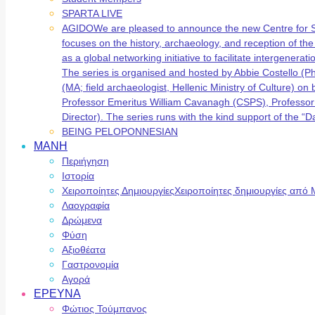
SPARTA LIVE
AGIDO
We are pleased to announce the new Centre for 
focuses on the history, archaeology, and reception of t
as a global networking initiative to facilitate intergene
The series is organised and hosted by Abbie Costello (
(MA; field archaeologist, Hellenic Ministry of Culture) 
Professor Emeritus William Cavanagh (CSPS), Professor
Director). The series runs with the kind support of the
BEING PELOPONNESIAN
ΜΑΝΗ
Περιήγηση
Ιστορία
Χειροποίητες Δημιουργίες
Χειροποίητες δημιουργίες από 
Λαογραφία
Δρώμενα
Φύση
Αξιοθέατα
Γαστρονομία
Αγορά
ΕΡΕΥΝΑ
Φώτιος Τούμπανος