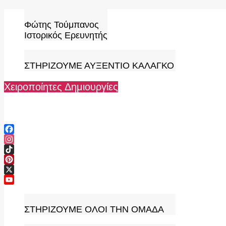
Skip
to
Φώτης Τούμπανος
content
Ιστορικός Ερευνητής
ΣΤΗΡΙΖΟΥΜΕ ΑΥΞΕΝΤΙΟ ΚΑΛΑΓΚΟ
Χειροποίητες Δημιουργίες
Facebook
Instagram
TikTok
Pinterest
X
YouTube
Channel
ΣΤΗΡΙΖΟΥΜΕ ΟΛΟΙ ΤΗΝ ΟΜΑΔΑ