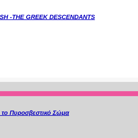
LASH -THE GREEK DESCENDANTS
α το Πυροσβεστικό Σώμα