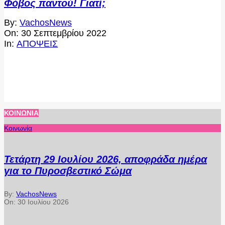
Φόβος παντού! Γιατί;
2022-
By:
VachosNews
09-
On:
30 Σεπτεμβρίου 2022
30
In:
ΑΠΟΨΕΙΣ
ΚΟΙΝΩΝΊΑ
Κοινωνία
Τετάρτη 29 Ιουλίου 2026, αποφράδα ημέρα
για το Πυροσβεστικό Σώμα
By:
VachosNews
On:
30 Ιουλίου 2026