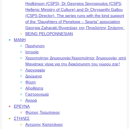
Hodkinson (CSPS), Dr Georgios Spyropoulos (CSPS;
Hellenic Ministry of Culture) and Dr Chrysanthi Gallou
(CSPS Director). The series runs with the kind support
of the “Daughters of Penelope – Sparta” association
Georgia Zaharaki Θυγατέρες της Πηνελόπης Σπάρτης.
BEING PELOPONNESIAN
ΜΑΝΗ
Περιήγηση
Ιστορία
Χειροποίητες Δημιουργίες
Χειροποίητες δημιουργίες από
Μανιάτικα χέρια για την διακόσμηση του χώρου σας!
Λαογραφία
Δρώμενα
Φύση
Αξιοθέατα
Γαστρονομία
Αγορά
ΕΡΕΥΝΑ
Φώτιος Τούμπανος
ΣΤΗΛΕΣ
Αντώνης Καπετάνιος