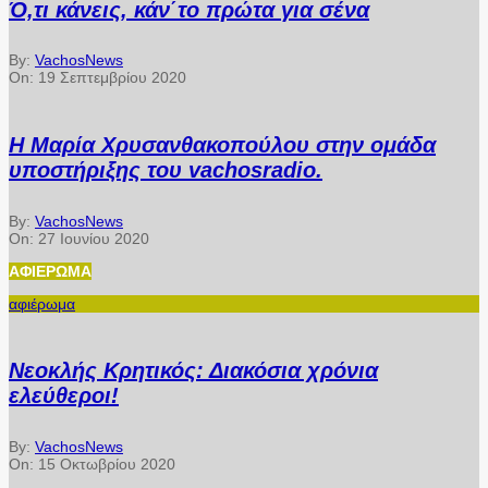
Ό,τι κάνεις, κάν΄το πρώτα για σένα
By:
VachosNews
On:
19 Σεπτεμβρίου 2020
Η Μαρία Χρυσανθακοπούλου στην ομάδα
υποστήριξης του vachosradio.
By:
VachosNews
On:
27 Ιουνίου 2020
ΑΦΙΈΡΩΜΑ
αφιέρωμα
Νεοκλής Κρητικός: Διακόσια χρόνια
ελεύθεροι!
By:
VachosNews
On:
15 Οκτωβρίου 2020