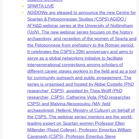
SPARTA LIVE
AGIDO
We are pleased to announce the new Centre for
Spartan & Peloponnesian Studies (CSPS) AGIDO /
ΑΓΗΔΩ webinar series at the University of Nottingham
(UoN). The new webinar series focuses on the history,
archaeology, and reception of the women of Sparta and
the Peloponnese from prehistory to the Roman period.
It celebrates the CSPS’s 20th anniversary and aims to
serve as a global networking initiative to facilitate
intergenerational connections among scholars of
different career stages working in the field and as a tool
for community outreach and public engagement. The
series is organised and hosted by Abbie Costello (PhD
researcher, CSPS), assisted by Thea Wolff (PhD
researcher, CSPS), Catherine Viola (PhD researcher,
CSPS) and Malvina Alexopoulou (MA; field
archaeologist, Hellenic Ministry of Culture) on behalf of
the CSPS. The webinar series’ mentors are the world-
leading expert on Spartan women Professor Ellen
Millender (Reed College), Professor Emeritus William
Cavanagh (CSPS), Professor Emeritus Steve