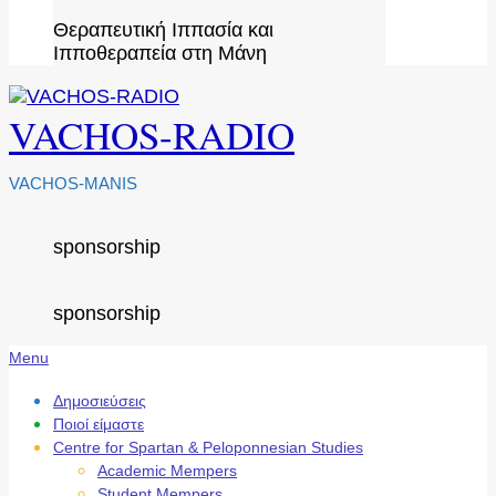
Θεραπευτική Ιππασία και
Ιπποθεραπεία στη Μάνη
VACHOS-RADIO
VACHOS-MANIS
sponsorship
sponsorship
Secondary
Menu
Navigation
Menu
Δημοσιεύσεις
Ποιοί είμαστε
Centre for Spartan & Peloponnesian Studies
Academic Mempers
Student Mempers