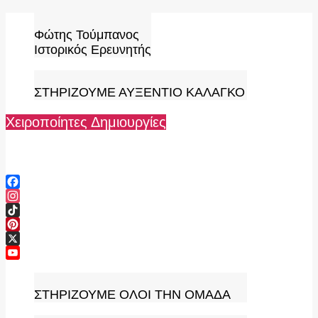
Skip
to
Φώτης Τούμπανος
content
Ιστορικός Ερευνητής
ΣΤΗΡΙΖΟΥΜΕ ΑΥΞΕΝΤΙΟ ΚΑΛΑΓΚΟ
Χειροποίητες Δημιουργίες
Facebook
Instagram
TikTok
Pinterest
X
YouTube
Channel
ΣΤΗΡΙΖΟΥΜΕ ΟΛΟΙ ΤΗΝ ΟΜΑΔΑ