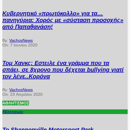
Κυβερνητικό «πρωτόκολλο» για τα…
πανηγύρια: Χορός με «σύσταση προσοχής»
από Παπαθανάση!
By:
VachosNews
On:
7 Ιουνίου 2020
Τομ Χανκς: Εστειλε ένα γράμμα που τα
σπάει, σε 8χρονο που δέχεται bullying γιατί
τον λένε..Κορόνα
By:
VachosNews
On:
23 Απριλίου 2020
ΑΘΛΗΤΙΣΜΌΣ
Αθλητισμός
Το Shannonville Motorsport Park