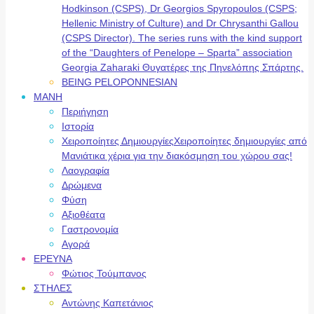
Hodkinson (CSPS), Dr Georgios Spyropoulos (CSPS;
Hellenic Ministry of Culture) and Dr Chrysanthi Gallou
(CSPS Director). The series runs with the kind support
of the “Daughters of Penelope – Sparta” association
Georgia Zaharaki Θυγατέρες της Πηνελόπης Σπάρτης.
BEING PELOPONNESIAN
ΜΑΝΗ
Περιήγηση
Ιστορία
Χειροποίητες Δημιουργίες
Χειροποίητες δημιουργίες από
Μανιάτικα χέρια για την διακόσμηση του χώρου σας!
Λαογραφία
Δρώμενα
Φύση
Αξιοθέατα
Γαστρονομία
Αγορά
ΕΡΕΥΝΑ
Φώτιος Τούμπανος
ΣΤΗΛΕΣ
Αντώνης Καπετάνιος