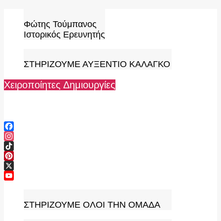
Skip
to
Φώτης Τούμπανος
content
Ιστορικός Ερευνητής
ΣΤΗΡΙΖΟΥΜΕ ΑΥΞΕΝΤΙΟ ΚΑΛΑΓΚΟ
Χειροποίητες Δημιουργίες
Facebook
Instagram
TikTok
Pinterest
X
YouTube
Channel
ΣΤΗΡΙΖΟΥΜΕ ΟΛΟΙ ΤΗΝ ΟΜΑΔΑ