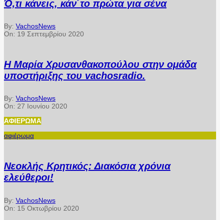
Ό,τι κάνεις, κάν΄το πρώτα για σένα
By:
VachosNews
On:
19 Σεπτεμβρίου 2020
Η Μαρία Χρυσανθακοπούλου στην ομάδα
υποστήριξης του vachosradio.
By:
VachosNews
On:
27 Ιουνίου 2020
ΑΦΙΈΡΩΜΑ
αφιέρωμα
Νεοκλής Κρητικός: Διακόσια χρόνια
ελεύθεροι!
By:
VachosNews
On:
15 Οκτωβρίου 2020