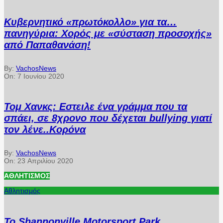
Κυβερνητικό «πρωτόκολλο» για τα…
πανηγύρια: Χορός με «σύσταση προσοχής»
από Παπαθανάση!
By:
VachosNews
On:
7 Ιουνίου 2020
Τομ Χανκς: Εστειλε ένα γράμμα που τα
σπάει, σε 8χρονο που δέχεται bullying γιατί
τον λένε..Κορόνα
By:
VachosNews
On:
23 Απριλίου 2020
ΑΘΛΗΤΙΣΜΌΣ
Αθλητισμός
Το Shannonville Motorsport Park