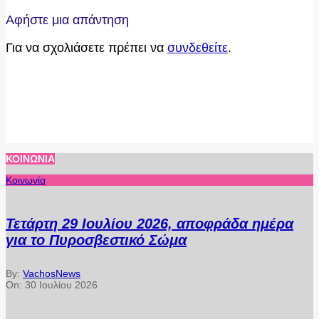
2015-
Αφήστε μια απάντηση
01-
Για να σχολιάσετε πρέπει να
συνδεθείτε
.
10
ΚΟΙΝΩΝΊΑ
Κοινωνία
Τετάρτη 29 Ιουλίου 2026, αποφράδα ημέρα
για το Πυροσβεστικό Σώμα
By:
VachosNews
On:
30 Ιουλίου 2026