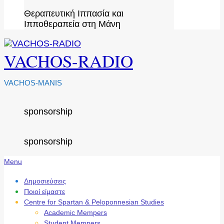
Θεραπευτική Ιππασία και
Ιπποθεραπεία στη Μάνη
VACHOS-RADIO
VACHOS-MANIS
sponsorship
sponsorship
Secondary
Menu
Navigation
Menu
Δημοσιεύσεις
Ποιοί είμαστε
Centre for Spartan & Peloponnesian Studies
Academic Mempers
Student Mempers