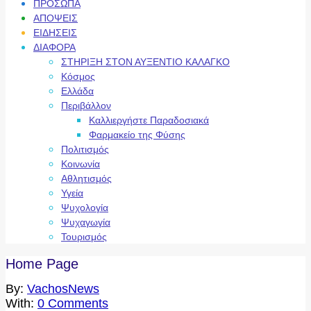
ΠΡΟΣΩΠΑ
ΑΠΟΨΕΙΣ
ΕΙΔΗΣΕΙΣ
ΔΙΑΦΟΡΑ
ΣΤΗΡΙΞΗ ΣΤΟΝ ΑΥΞΕΝΤΙΟ ΚΑΛΑΓΚΟ
Κόσμος
Ελλάδα
Περιβάλλον
Καλλιεργήστε Παραδοσιακά
Φαρμακείο της Φύσης
Πολιτισμός
Κοινωνία
Αθλητισμός
Υγεία
Ψυχολογία
Ψυχαγωγία
Τουρισμός
Home Page
By:
VachosNews
With:
0 Comments