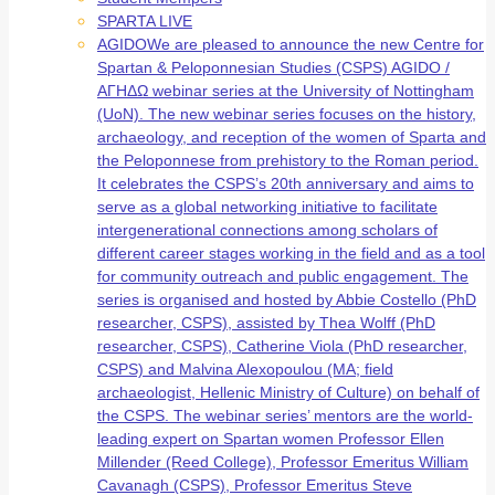
SPARTA LIVE
AGIDO
We are pleased to announce the new Centre for
Spartan & Peloponnesian Studies (CSPS) AGIDO /
ΑΓΗΔΩ webinar series at the University of Nottingham
(UoN). The new webinar series focuses on the history,
archaeology, and reception of the women of Sparta and
the Peloponnese from prehistory to the Roman period.
It celebrates the CSPS’s 20th anniversary and aims to
serve as a global networking initiative to facilitate
intergenerational connections among scholars of
different career stages working in the field and as a tool
for community outreach and public engagement. The
series is organised and hosted by Abbie Costello (PhD
researcher, CSPS), assisted by Thea Wolff (PhD
researcher, CSPS), Catherine Viola (PhD researcher,
CSPS) and Malvina Alexopoulou (MA; field
archaeologist, Hellenic Ministry of Culture) on behalf of
the CSPS. The webinar series’ mentors are the world-
leading expert on Spartan women Professor Ellen
Millender (Reed College), Professor Emeritus William
Cavanagh (CSPS), Professor Emeritus Steve