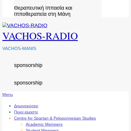
Θεραπευτική Ιππασία και
Ιπποθεραπεία στη Μάνη
VACHOS-RADIO
VACHOS-MANIS
sponsorship
sponsorship
Secondary
Menu
Navigation
Menu
Δημοσιεύσεις
Ποιοί είμαστε
Centre for Spartan & Peloponnesian Studies
Academic Mempers
Student Mempers