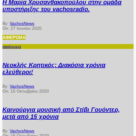
Η Μαρία Χρυσανθακοπούλου στην ομάδα
υποστήριξης του vachosradio.
By:
VachosNews
On:
27 Ιουνίου 2020
ΑΦΙΈΡΩΜΑ
αφιέρωμα
Νεοκλής Κρητικός: Διακόσια χρόνια
ελεύθεροι!
By:
VachosNews
On:
15 Οκτωβρίου 2020
Καινούργια μουσική από Στίβι Γουόντερ,
μετά από 15 χρόνια
By:
VachosNews
On:
15 Οκτωβρίου 2020