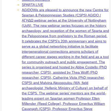
SPARTA LIVE
AGIDO
We are pleased to announce the new Centre for
Spartan & Peloponnesian Studies (CSPS) AGIDO /
ΑΓΗΔΩ webinar series at the University of Nottingham
(UoN). The new webinar series focuses on the history,
archaeology, and reception of the women of Sparta and
the Peloponnese from prehistory to the Roman period.
It celebrates the CSPS’s 20th anniversary and aims to
serve as a global networking initiative to facilitate
intergenerational connections among scholars of
different career stages working in the field and as a tool
for community outreach and public engagement. The
series is organised and hosted by Abbie Costello (PhD
researcher, CSPS), assisted by Thea Wolff (PhD
researcher, CSPS), Catherine Viola (PhD researcher,
CSPS) and Malvina Alexopoulou (MA; field
archaeologist, Hellenic Ministry of Culture) on behalf of
the CSPS. The webinar series’ mentors are the world-
leading expert on Spartan women Professor Ellen
Millender (Reed College), Professor Emeritus William
Cavanagh (CSPS), Professor Emeritus Steve