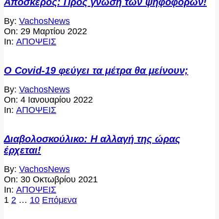
Αποσκερός: Προς γνώση των ψηφοφόρων!
2022-
By:
VachosNews
03-
On:
29 Μαρτίου 2022
29
In:
ΑΠΟΨΕΙΣ
Ο Covid-19 φεύγει τα μέτρα θα μείνουν;
2022-
By:
VachosNews
01-
On:
4 Ιανουαρίου 2022
04
In:
ΑΠΟΨΕΙΣ
Διαβολοσκούλικο: Η αλλαγή της ώρας
έρχεται!
2021-
By:
VachosNews
10-
On:
30 Οκτωβρίου 2021
30
In:
ΑΠΟΨΕΙΣ
Σελιδοποίηση
1
2
…
10
Επόμενα
άρθρων