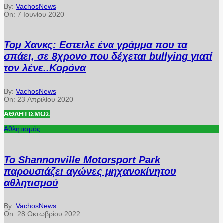
By:
VachosNews
On:
7 Ιουνίου 2020
Τομ Χανκς: Εστειλε ένα γράμμα που τα
σπάει, σε 8χρονο που δέχεται bullying γιατί
τον λένε..Κορόνα
By:
VachosNews
On:
23 Απριλίου 2020
ΑΘΛΗΤΙΣΜΌΣ
Αθλητισμός
Το Shannonville Motorsport Park
παρουσιάζει αγώνες μηχανοκίνητου
αθλητισμού
By:
VachosNews
On:
28 Οκτωβρίου 2022