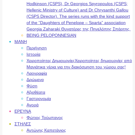
Hodkinson (CSPS), Dr Georgios Spyropoulos (CSPS;
Hellenic Ministry of Culture) and Dr Chrysanthi Gallou
(CSPS Director). The series runs with the kind support
of the “Daughters of Penelope – Sparta” association
Georgia Zaharaki Θυγατέρες της Πηνελόπης Σπάρτης.
BEING PELOPONNESIAN
ΜΑΝΗ
Περιήγηση
Ιστορία
Χειροποίητες Δημιουργίες
Χειροποίητες δημιουργίες από
Μανιάτικα χέρια για την διακόσμηση του χώρου σας!
Λαογραφία
Δρώμενα
Φύση
Αξιοθέατα
Γαστρονομία
Αγορά
ΕΡΕΥΝΑ
Φώτιος Τούμπανος
ΣΤΗΛΕΣ
Αντώνης Καπετάνιος