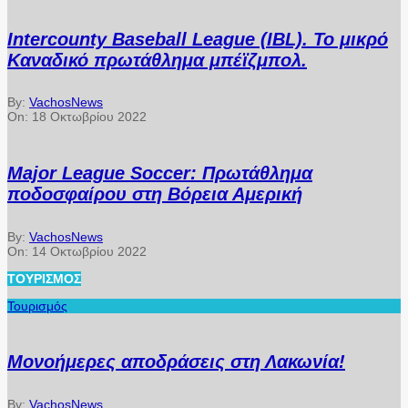
Intercounty Baseball League (IBL). Το μικρό
Καναδικό πρωτάθλημα μπέϊζμπολ.
By:
VachosNews
On:
18 Οκτωβρίου 2022
Major League Soccer: Πρωτάθλημα
ποδοσφαίρου στη Βόρεια Αμερική
By:
VachosNews
On:
14 Οκτωβρίου 2022
ΤΟΥΡΙΣΜΌΣ
Τουρισμός
Μονοήμερες αποδράσεις στη Λακωνία!
By:
VachosNews