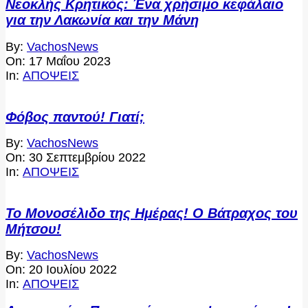
Νεοκλής Κρητικός: Ένα χρήσιμο κεφάλαιο
για την Λακωνία και την Μάνη
2023-
By:
VachosNews
05-
On:
17 Μαΐου 2023
17
In:
ΑΠΟΨΕΙΣ
Φόβος παντού! Γιατί;
2022-
By:
VachosNews
09-
On:
30 Σεπτεμβρίου 2022
30
In:
ΑΠΟΨΕΙΣ
Το Μονοσέλιδο της Ημέρας! Ο Βάτραχος του
Μήτσου!
2022-
By:
VachosNews
07-
On:
20 Ιουλίου 2022
20
In:
ΑΠΟΨΕΙΣ