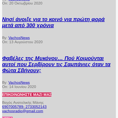
On:
20 Οκτωβρίου 2020
Νησί άνοιξε για το κοινό για πρώτη φορά
μετά από 300 χρόνια
By:
VachosNews
On:
13 Αυγούστου 2020
Φαβέλες της Μυκόνου… Πού Κοιμούνται
αυτοί που Σερβίρουν τις Σαμπάνιες όταν τα
Φώτα Σβήνουν;
By:
VachosNews
On:
14 Ιουνίου 2020
ΕΠΙΚΟΙΝΩΝΉΣΤΕ ΜΑΖΊ ΜΑΣ
Βαχός Ανατολικής Μάνης
6907005789- 2733052143
vachosradio@gmail.com