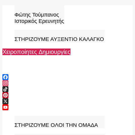
Skip
to
Φώτης Τούμπανος
content
Ιστορικός Ερευνητής
ΣΤΗΡΙΖΟΥΜΕ ΑΥΞΕΝΤΙΟ ΚΑΛΑΓΚΟ
Χειροποίητες Δημιουργίες
Facebook
Instagram
TikTok
Pinterest
X
YouTube
Channel
ΣΤΗΡΙΖΟΥΜΕ ΟΛΟΙ ΤΗΝ ΟΜΑΔΑ