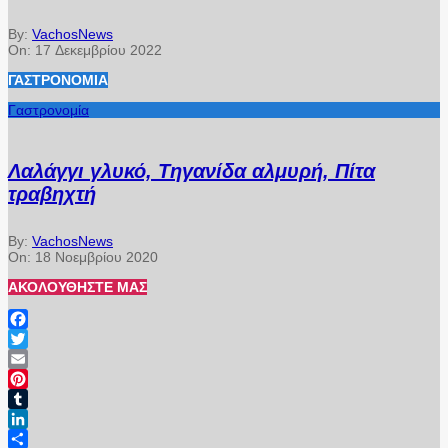
By:
VachosNews
On:
17 Δεκεμβρίου 2022
ΓΑΣΤΡΟΝΟΜΊΑ
Γαστρονομία
Λαλάγγι γλυκό, Τηγανίδα αλμυρή, Πίτα
τραβηχτή
By:
VachosNews
On:
18 Νοεμβρίου 2020
ΑΚΟΛΟΥΘΉΣΤΕ ΜΑΣ
Facebook
Twitter
Email
Pinterest
Tumblr
LinkedIn