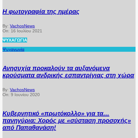
Η φωτογραφία της ημέρας
By:
VachosNews
On:
16 Ιουλίου 2021
ΨΥΧΑΓΩΓΊΑ
Ψυχαγωγία
Ανησυχία προκαλούν τα αυξανόμενα
κρούσματα ανδρικής εσπαντρίγιας στη χώρα
By:
VachosNews
On:
9 Ιουνίου 2020
Κυβερνητικό «πρωτόκολλο» για τα…
πανηγύρια: Χορός με «σύσταση προσοχής»
από Παπαθανάση!