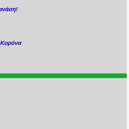
ανάση!
..Κορόνα