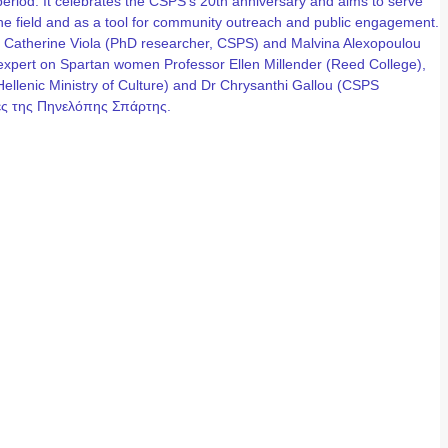
eriod. It celebrates the CSPS’s 20th anniversary and aims to serve
n the field and as a tool for community outreach and public engagement.
, Catherine Viola (PhD researcher, CSPS) and Malvina Alexopoulou
g expert on Spartan women Professor Ellen Millender (Reed College),
lenic Ministry of Culture) and Dr Chrysanthi Gallou (CSPS
έρες της Πηνελόπης Σπάρτης.