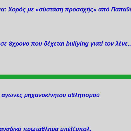
ια: Χορός με «σύσταση προσοχής» από Παπαθ
σε 8χρονο που δέχεται bullying γιατί τον λένε
ι αγώνες μηχανοκίνητου αθλητισμού
 Καναδικό πρωτάθλημα μπέϊζμπολ.