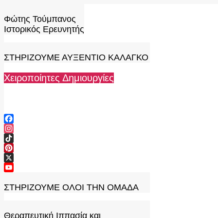
Skip
to
Φώτης Τούμπανος
content
Ιστορικός Ερευνητής
ΣΤΗΡΙΖΟΥΜΕ ΑΥΞΕΝΤΙΟ ΚΑΛΑΓΚΟ
Χειροποίητες Δημιουργίες
Facebook
Instagram
TikTok
Pinterest
X
YouTube
Channel
ΣΤΗΡΙΖΟΥΜΕ ΟΛΟΙ ΤΗΝ ΟΜΑΔΑ
Θεραπευτική Ιππασία και