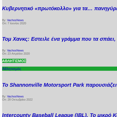
Κυβερνητικό «πρωτόκολλο» για τα… πανηγύρ
By:
VachosNews
On:
7 Ιουνίου 2020
Τομ Χανκς: Εστειλε ένα γράμμα που τα σπάει, 
By:
VachosNews
On:
23 Απριλίου 2020
ΑΘΛΗΤΙΣΜΌΣ
Αθλητισμός
Το Shannonville Motorsport Park παρουσιάζε
By:
VachosNews
On:
28 Οκτωβρίου 2022
Intercounty Baseball League (IBL). Το μικρό