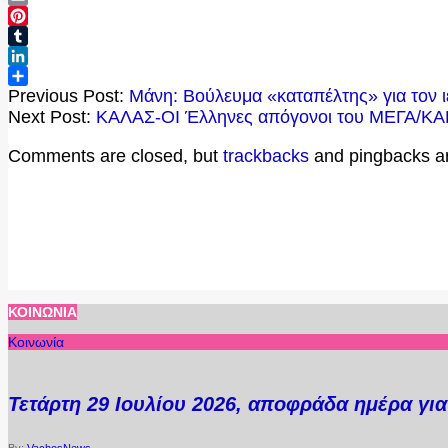
Email
Pinterest
Tumblr
LinkedIn
2020-
Μοιραστείτε
Previous Post:
Μάνη: Βούλευμα «καταπέλτης» για τον ι
05-
Next Post:
ΚΑΛΑΣ-ΟΙ Έλληνες απόγονοι του ΜΕΓΑ
13
Comments are closed, but
trackbacks
and pingbacks a
ΚΟΙΝΩΝΊΑ
Κοινωνία
Τετάρτη 29 Ιουλίου 2026, αποφράδα ημέρα γι