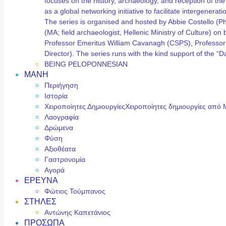
focuses on the history, archaeology, and reception of t
as a global networking initiative to facilitate intergene
The series is organised and hosted by Abbie Costello (
(MA; field archaeologist, Hellenic Ministry of Culture) 
Professor Emeritus William Cavanagh (CSPS), Professor
Director). The series runs with the kind support of the
BEING PELOPONNESIAN
ΜΑΝΗ
Περιήγηση
Ιστορία
Χειροποίητες Δημιουργίες
Χειροποίητες δημιουργίες από 
Λαογραφία
Δρώμενα
Φύση
Αξιοθέατα
Γαστρονομία
Αγορά
ΕΡΕΥΝΑ
Φώτιος Τούμπανος
ΣΤΗΛΕΣ
Αντώνης Καπετάνιος
ΠΡΟΣΩΠΑ