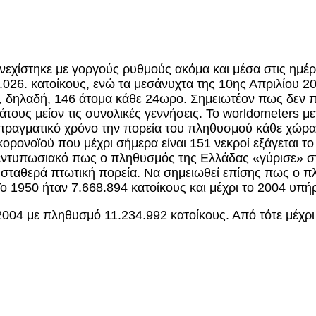
εχίστηκε με γοργούς ρυθμούς ακόμα και μέσα στις ημέρ
.026. κατοίκους, ενώ τα μεσάνυχτα της 10ης Απριλίου 2
, δηλαδή, 146 άτομα κάθε 24ωρο. Σημειωτέον πως δεν πρ
ους μείον τις συνολικές γεννήσεις. Το worldometers με
 πραγματικό χρόνο την πορεία του πληθυσμού κάθε χώρα
ορονοϊού που μέχρι σήμερα είναι 151 νεκροί εξάγεται 
 εντυπωσιακό πως ο πληθυσμός της Ελλάδας «γύρισε» στ
ί σταθερά πτωτική πορεία. Να σημειωθεί επίσης πως ο π
Το 1950 ήταν 7.668.894 κατοίκους και μέχρι το 2004 υπ
04 με πληθυσμό 11.234.992 κατοίκους. Από τότε μέχρι 