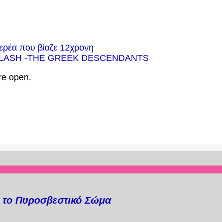
ερέα που βίαζε 12χρονη
/KALASH -THE GREEK DESCENDANTS
re open.
α το Πυροσβεστικό Σώμα