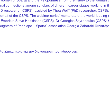
he women of Sparta and the Peloponnese from prehistory to the Roman p
rational connections among scholars of different career stages working i
PhD researcher, CSPS), assisted by Thea Wolff (PhD researcher, CSPS)
on behalf of the CSPS. The webinar series’ mentors are the world-leadin
 Emeritus Steve Hodkinson (CSPS), Dr Georgios Spyropoulos (CSPS; Hel
 “Daughters of Penelope – Sparta” association Georgia Zaharaki Θυγατ
Μανιάτικα χέρια για την διακόσμηση του χώρου σας!