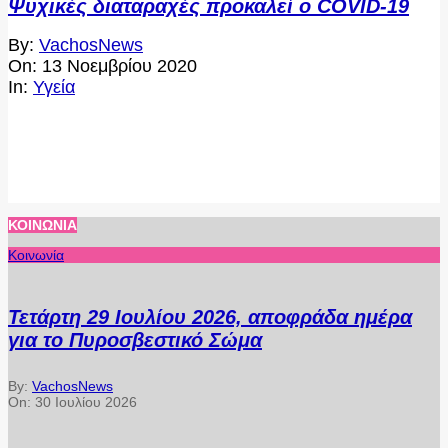
Ψυχικές διαταραχές προκαλεί ο COVID-19
2020-
By:
VachosNews
11-
On:
13 Νοεμβρίου 2020
13
In:
Υγεία
ΚΟΙΝΩΝΊΑ
Κοινωνία
Τετάρτη 29 Ιουλίου 2026, αποφράδα ημέρα
για το Πυροσβεστικό Σώμα
By:
VachosNews
On:
30 Ιουλίου 2026