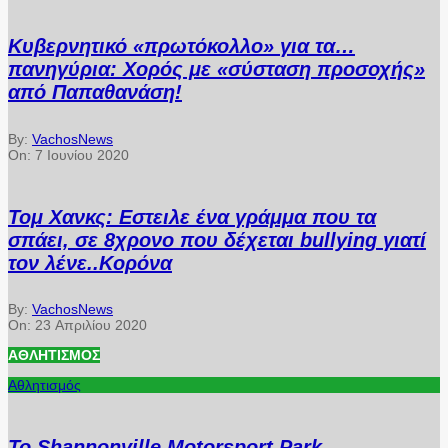
Κυβερνητικό «πρωτόκολλο» για τα…
πανηγύρια: Χορός με «σύσταση προσοχής»
από Παπαθανάση!
By:
VachosNews
On:
7 Ιουνίου 2020
Τομ Χανκς: Εστειλε ένα γράμμα που τα
σπάει, σε 8χρονο που δέχεται bullying γιατί
τον λένε..Κορόνα
By:
VachosNews
On:
23 Απριλίου 2020
ΑΘΛΗΤΙΣΜΌΣ
Αθλητισμός
Το Shannonville Motorsport Park