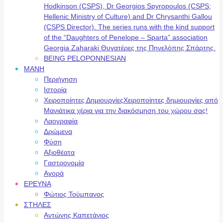
Hodkinson (CSPS), Dr Georgios Spyropoulos (CSPS;
Hellenic Ministry of Culture) and Dr Chrysanthi Gallou
(CSPS Director). The series runs with the kind support
of the “Daughters of Penelope – Sparta” association
Georgia Zaharaki Θυγατέρες της Πηνελόπης Σπάρτης.
BEING PELOPONNESIAN
ΜΑΝΗ
Περιήγηση
Ιστορία
Χειροποίητες Δημιουργίες
Χειροποίητες δημιουργίες από
Μανιάτικα χέρια για την διακόσμηση του χώρου σας!
Λαογραφία
Δρώμενα
Φύση
Αξιοθέατα
Γαστρονομία
Αγορά
ΕΡΕΥΝΑ
Φώτιος Τούμπανος
ΣΤΗΛΕΣ
Αντώνης Καπετάνιος