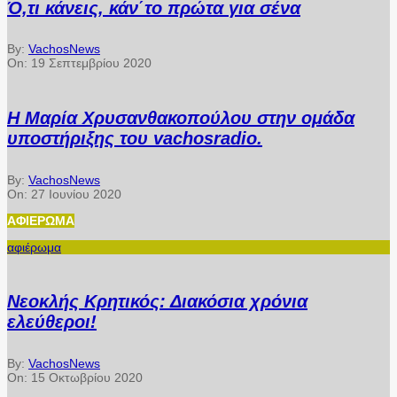
Ό,τι κάνεις, κάν΄το πρώτα για σένα
By:
VachosNews
On:
19 Σεπτεμβρίου 2020
Η Μαρία Χρυσανθακοπούλου στην ομάδα
υποστήριξης του vachosradio.
By:
VachosNews
On:
27 Ιουνίου 2020
ΑΦΙΈΡΩΜΑ
αφιέρωμα
Νεοκλής Κρητικός: Διακόσια χρόνια
ελεύθεροι!
By:
VachosNews
On:
15 Οκτωβρίου 2020