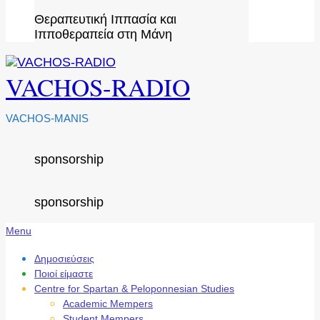
Θεραπευτική Ιππασία και
Ιπποθεραπεία στη Μάνη
VACHOS-RADIO
VACHOS-MANIS
sponsorship
sponsorship
Secondary
Menu
Navigation
Menu
Δημοσιεύσεις
Ποιοί είμαστε
Centre for Spartan & Peloponnesian Studies
Academic Mempers
Student Mempers