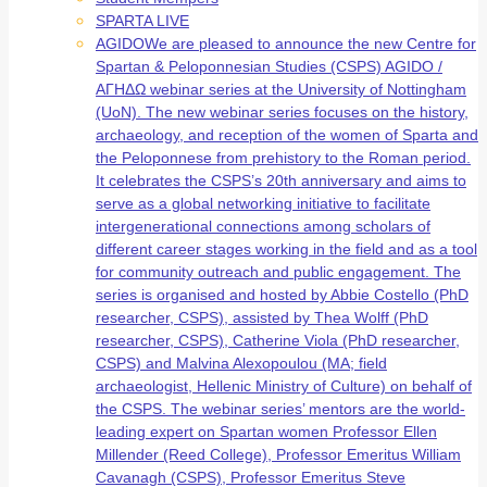
SPARTA LIVE
AGIDO
We are pleased to announce the new Centre for
Spartan & Peloponnesian Studies (CSPS) AGIDO /
ΑΓΗΔΩ webinar series at the University of Nottingham
(UoN). The new webinar series focuses on the history,
archaeology, and reception of the women of Sparta and
the Peloponnese from prehistory to the Roman period.
It celebrates the CSPS’s 20th anniversary and aims to
serve as a global networking initiative to facilitate
intergenerational connections among scholars of
different career stages working in the field and as a tool
for community outreach and public engagement. The
series is organised and hosted by Abbie Costello (PhD
researcher, CSPS), assisted by Thea Wolff (PhD
researcher, CSPS), Catherine Viola (PhD researcher,
CSPS) and Malvina Alexopoulou (MA; field
archaeologist, Hellenic Ministry of Culture) on behalf of
the CSPS. The webinar series’ mentors are the world-
leading expert on Spartan women Professor Ellen
Millender (Reed College), Professor Emeritus William
Cavanagh (CSPS), Professor Emeritus Steve