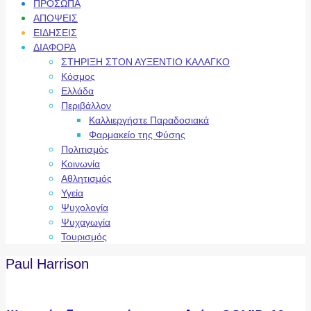
ΠΡΟΣΩΠΑ
ΑΠΟΨΕΙΣ
ΕΙΔΗΣΕΙΣ
ΔΙΑΦΟΡΑ
ΣΤΗΡΙΞΗ ΣΤΟΝ ΑΥΞΕΝΤΙΟ ΚΑΛΑΓΚΟ
Κόσμος
Ελλάδα
Περιβάλλον
Καλλιεργήστε Παραδοσιακά
Φαρμακείο της Φύσης
Πολιτισμός
Κοινωνία
Αθλητισμός
Υγεία
Ψυχολογία
Ψυχαγωγία
Τουρισμός
Paul Harrison