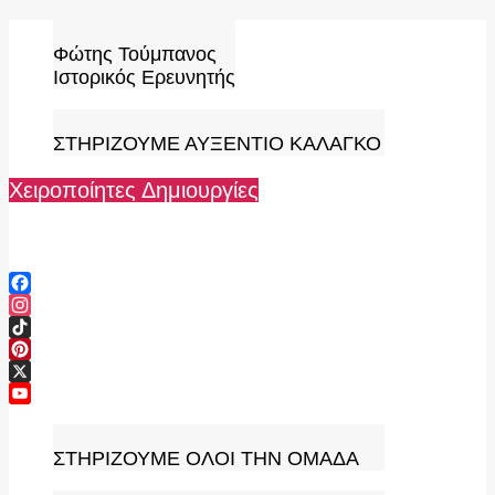
Skip
to
Φώτης Τούμπανος
content
Ιστορικός Ερευνητής
ΣΤΗΡΙΖΟΥΜΕ ΑΥΞΕΝΤΙΟ ΚΑΛΑΓΚΟ
Χειροποίητες Δημιουργίες
Facebook
Instagram
TikTok
Pinterest
X
YouTube
Channel
ΣΤΗΡΙΖΟΥΜΕ ΟΛΟΙ ΤΗΝ ΟΜΑΔΑ