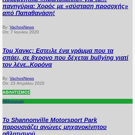
πανηγύρια: Χορός με «σύσταση προσοχής»
από Παπαθανάση!
By:
VachosNews
On:
7 Ιουνίου 2020
Τομ Χανκς: Εστειλε ένα γράμμα που τα
σπάει, σε 8χρονο που δέχεται bullying γιατί
τον λένε..Κορόνα
By:
VachosNews
On:
23 Απριλίου 2020
ΑΘΛΗΤΙΣΜΌΣ
Αθλητισμός
Το Shannonville Motorsport Park
παρουσιάζει αγώνες μηχανοκίνητου
αθλητισμού