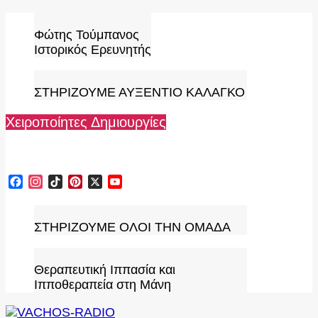
Skip
to
Φώτης Τούμπανος
content
Ιστορικός Ερευνητής
ΣΤΗΡΙΖΟΥΜΕ ΑΥΞΕΝΤΙΟ ΚΑΛΑΓΚΟ
Χειροποίητες Δημιουργίες
Facebook
Instagram
TikTok
Pinterest
X
YouTube
Channel
ΣΤΗΡΙΖΟΥΜΕ ΟΛΟΙ ΤΗΝ ΟΜΑΔΑ
Θεραπευτική Ιππασία και
Ιπποθεραπεία στη Μάνη