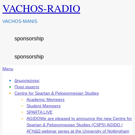
VACHOS-RADIO
VACHOS-MANIS
sponsorship
sponsorship
Secondary
Menu
Navigation
Menu
Δημοσιεύσεις
Ποιοί είμαστε
Centre for Spartan & Peloponnesian Studies
Academic Mempers
Student Mempers
SPARTA LIVE
AGIDO
We are pleased to announce the new Centre for
Spartan & Peloponnesian Studies (CSPS) AGIDO /
ΑΓΗΔΩ webinar series at the University of Nottingham