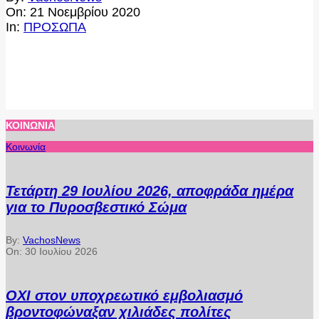
11-
On:
21 Νοεμβρίου 2020
21
In:
ΠΡΟΣΩΠΑ
ΚΟΙΝΩΝΊΑ
Κοινωνία
Τετάρτη 29 Ιουλίου 2026, αποφράδα ημέρα
για το Πυροσβεστικό Σώμα
By:
VachosNews
On:
30 Ιουλίου 2026
ΟΧΙ στον υποχρεωτικό εμβολιασμό
βροντοφώναξαν χιλιάδες πολίτες