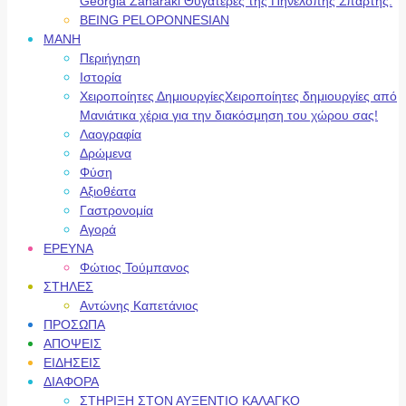
Georgia Zaharaki Θυγατέρες της Πηνελόπης Σπάρτης.
BEING PELOPONNESIAN
ΜΑΝΗ
Περιήγηση
Ιστορία
Χειροποίητες Δημιουργίες
Χειροποίητες δημιουργίες από
Μανιάτικα χέρια για την διακόσμηση του χώρου σας!
Λαογραφία
Δρώμενα
Φύση
Αξιοθέατα
Γαστρονομία
Αγορά
ΕΡΕΥΝΑ
Φώτιος Τούμπανος
ΣΤΗΛΕΣ
Αντώνης Καπετάνιος
ΠΡΟΣΩΠΑ
ΑΠΟΨΕΙΣ
ΕΙΔΗΣΕΙΣ
ΔΙΑΦΟΡΑ
ΣΤΗΡΙΞΗ ΣΤΟΝ ΑΥΞΕΝΤΙΟ ΚΑΛΑΓΚΟ