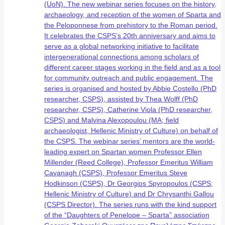
(UoN). The new webinar series focuses on the history,
archaeology, and reception of the women of Sparta and
the Peloponnese from prehistory to the Roman period.
It celebrates the CSPS’s 20th anniversary and aims to
serve as a global networking initiative to facilitate
intergenerational connections among scholars of
different career stages working in the field and as a tool
for community outreach and public engagement. The
series is organised and hosted by Abbie Costello (PhD
researcher, CSPS), assisted by Thea Wolff (PhD
researcher, CSPS), Catherine Viola (PhD researcher,
CSPS) and Malvina Alexopoulou (MA; field
archaeologist, Hellenic Ministry of Culture) on behalf of
the CSPS. The webinar series’ mentors are the world-
leading expert on Spartan women Professor Ellen
Millender (Reed College), Professor Emeritus William
Cavanagh (CSPS), Professor Emeritus Steve
Hodkinson (CSPS), Dr Georgios Spyropoulos (CSPS;
Hellenic Ministry of Culture) and Dr Chrysanthi Gallou
(CSPS Director). The series runs with the kind support
of the “Daughters of Penelope – Sparta” association