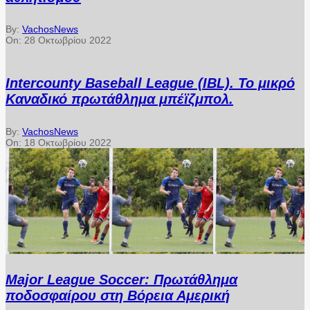
By:
VachosNews
On:
28 Οκτωβρίου 2022
Intercounty Baseball League (IBL). Το μικρό
Καναδικό πρωτάθλημα μπέϊζμπολ.
By:
VachosNews
On:
18 Οκτωβρίου 2022
Major League Soccer: Πρωτάθλημα
ποδοσφαίρου στη Βόρεια Αμερική