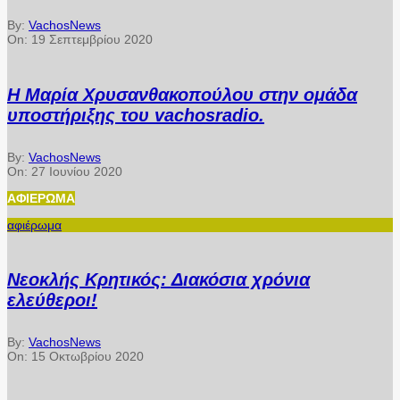
By:
VachosNews
On:
19 Σεπτεμβρίου 2020
Η Μαρία Χρυσανθακοπούλου στην ομάδα
υποστήριξης του vachosradio.
By:
VachosNews
On:
27 Ιουνίου 2020
ΑΦΙΈΡΩΜΑ
αφιέρωμα
Νεοκλής Κρητικός: Διακόσια χρόνια
ελεύθεροι!
By:
VachosNews
On:
15 Οκτωβρίου 2020