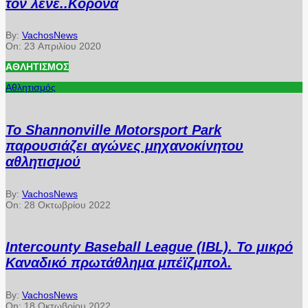
τον λένε..Κορόνα
By:
VachosNews
On:
23 Απριλίου 2020
ΑΘΛΗΤΙΣΜΌΣ
Αθλητισμός
Το Shannonville Motorsport Park
παρουσιάζει αγώνες μηχανοκίνητου
αθλητισμού
By:
VachosNews
On:
28 Οκτωβρίου 2022
Intercounty Baseball League (IBL). Το μικρό
Καναδικό πρωτάθλημα μπέϊζμπολ.
By:
VachosNews
On:
18 Οκτωβρίου 2022