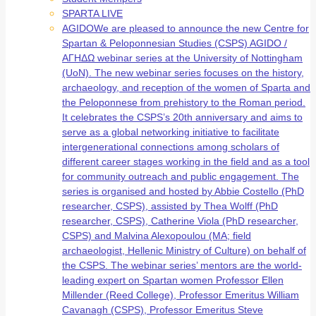
SPARTA LIVE
AGIDO
We are pleased to announce the new Centre for
Spartan & Peloponnesian Studies (CSPS) AGIDO /
ΑΓΗΔΩ webinar series at the University of Nottingham
(UoN). The new webinar series focuses on the history,
archaeology, and reception of the women of Sparta and
the Peloponnese from prehistory to the Roman period.
It celebrates the CSPS’s 20th anniversary and aims to
serve as a global networking initiative to facilitate
intergenerational connections among scholars of
different career stages working in the field and as a tool
for community outreach and public engagement. The
series is organised and hosted by Abbie Costello (PhD
researcher, CSPS), assisted by Thea Wolff (PhD
researcher, CSPS), Catherine Viola (PhD researcher,
CSPS) and Malvina Alexopoulou (MA; field
archaeologist, Hellenic Ministry of Culture) on behalf of
the CSPS. The webinar series’ mentors are the world-
leading expert on Spartan women Professor Ellen
Millender (Reed College), Professor Emeritus William
Cavanagh (CSPS), Professor Emeritus Steve