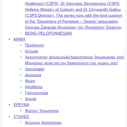
Hodkinson (CSPS), Dr Georgios Spyropoulos (CSPS;
Hellenic Ministry of Culture) and Dr Chrysanthi Gallou
(CSPS Director). The series runs with the kind support
of the “Daughters of Penelope – Sparta” association
Georgia Zaharaki Θυγατέρες της Πηνελόπης Σπάρτης.
BEING PELOPONNESIAN
ΜΑΝΗ
Περιήγηση
Ιστορία
Χειροποίητες Δημιουργίες
Χειροποίητες δημιουργίες από
Μανιάτικα χέρια για την διακόσμηση του χώρου σας!
Λαογραφία
Δρώμενα
Φύση
Αξιοθέατα
Γαστρονομία
Αγορά
ΕΡΕΥΝΑ
Φώτιος Τούμπανος
ΣΤΗΛΕΣ
Αντώνης Καπετάνιος