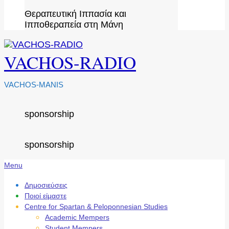
Θεραπευτική Ιππασία και
Ιπποθεραπεία στη Μάνη
VACHOS-RADIO
VACHOS-MANIS
sponsorship
sponsorship
Secondary
Menu
Navigation
Menu
Δημοσιεύσεις
Ποιοί είμαστε
Centre for Spartan & Peloponnesian Studies
Academic Mempers
Student Mempers