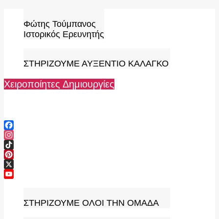
Skip
to
Φώτης Τούμπανος
content
Ιστορικός Ερευνητής
ΣΤΗΡΙΖΟΥΜΕ ΑΥΞΕΝΤΙΟ ΚΑΛΑΓΚΟ
Χειροποίητες Δημιουργίες
Facebook
Instagram
TikTok
Pinterest
X
YouTube
Channel
ΣΤΗΡΙΖΟΥΜΕ ΟΛΟΙ ΤΗΝ ΟΜΑΔΑ