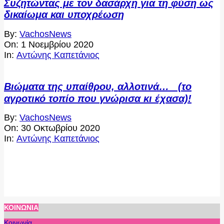
Συζητώντας με τον δασάρχη για τη φύση ως
δικαίωμα και υποχρέωση
2020-
By:
VachosNews
11-
On:
1 Νοεμβρίου 2020
01
In:
Αντώνης Καπετάνιος
Βιώματα της υπαίθρου, αλλοτινά… (το
αγροτικό τοπίο που γνώρισα κι έχασα)!
2020-
By:
VachosNews
10-
On:
30 Οκτωβρίου 2020
30
In:
Αντώνης Καπετάνιος
ΚΟΙΝΩΝΊΑ
Κοινωνία