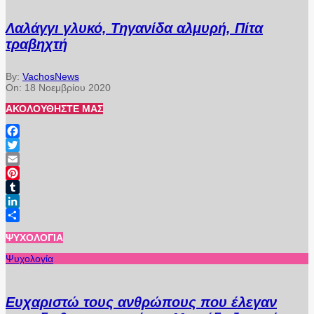
Λαλάγγι γλυκό, Τηγανίδα αλμυρή, Πίτα
τραβηχτή
By:
VachosNews
On:
18 Νοεμβρίου 2020
ΑΚΟΛΟΥΘΉΣΤΕ ΜΑΣ
Facebook
Twitter
Email
Pinterest
Tumblr
LinkedIn
Μοιραστείτε
ΨΥΧΟΛΟΓΊΑ
Ψυχολογία
Ευχαριστώ τους ανθρώπους που έλεγαν