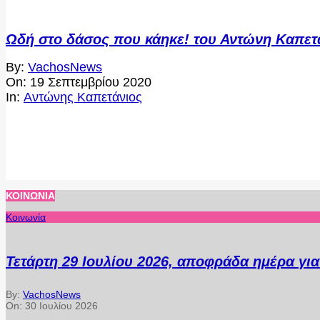
Ωδή στο δάσος που κάηκε! του Αντώνη Καπετ
2020-
By:
VachosNews
09-
On:
19 Σεπτεμβρίου 2020
19
In:
Αντώνης Καπετάνιος
ΚΟΙΝΩΝΊΑ
Κοινωνία
Τετάρτη 29 Ιουλίου 2026, αποφράδα ημέρα γι
By:
VachosNews
On:
30 Ιουλίου 2026