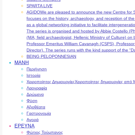
SPARTA LIVE
AGIDO
We are pleased to announce the new Centre for 
focuses on the history, archaeology, and reception of t
as a global networking initiative to facilitate intergene
The series is organised and hosted by Abbie Costello (
(MA; field archaeologist, Hellenic Ministry of Culture) 
Professor Emeritus William Cavanagh (CSPS), Professor
Director). The series runs with the kind support of the
BEING PELOPONNESIAN
ΜΑΝΗ
Περιήγηση
Ιστορία
Χειροποίητες Δημιουργίες
Χειροποίητες δημιουργίες από 
Λαογραφία
Δρώμενα
Φύση
Αξιοθέατα
Γαστρονομία
Αγορά
ΕΡΕΥΝΑ
Φώτιος Τούμπανος