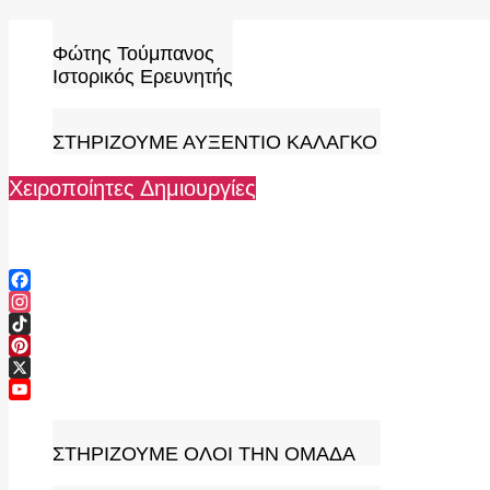
Skip
to
Φώτης Τούμπανος
content
Ιστορικός Ερευνητής
ΣΤΗΡΙΖΟΥΜΕ ΑΥΞΕΝΤΙΟ ΚΑΛΑΓΚΟ
Χειροποίητες Δημιουργίες
Facebook
Instagram
TikTok
Pinterest
X
YouTube
Channel
ΣΤΗΡΙΖΟΥΜΕ ΟΛΟΙ ΤΗΝ ΟΜΑΔΑ