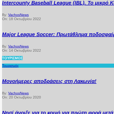
Intercounty Baseball League (IBL). Το μικρό
By:
VachosNews
On:
18 Οκτωβρίου 2022
Major League Soccer: Πρωτάθλημα ποδοσφαίρ
By:
VachosNews
On:
14 Οκτωβρίου 2022
ΤΟΥΡΙΣΜΌΣ
Τουρισμός
Μονοήμερες αποδράσεις στη Λακωνία!
By:
VachosNews
On:
20 Οκτωβρίου 2020
Νησί άνοιξε για το κοινό για πρώτη φορά μετ