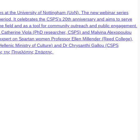
 at the University of Nottingham (UoN). The new webinar series
eriod. It celebrates the CSPS’s 20th anniversary and aims to serve
n the field and as a tool for community outreach and public engagement.
, Catherine Viola (PhD researcher, CSPS) and Malvina Alexopoulou
g expert on Spartan women Professor Ellen Millender (Reed College),
lenic Ministry of Culture) and Dr Chrysanthi Gallou (CSPS
έρες της Πηνελόπης Σπάρτης.