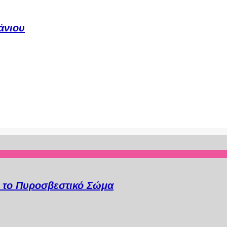
άνιου
α το Πυροσβεστικό Σώμα