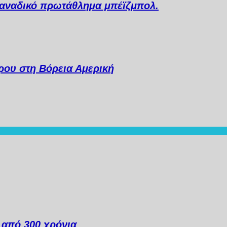
 Καναδικό πρωτάθλημα μπέϊζμπολ.
ου στη Βόρεια Αμερική
ά από 300 χρόνια