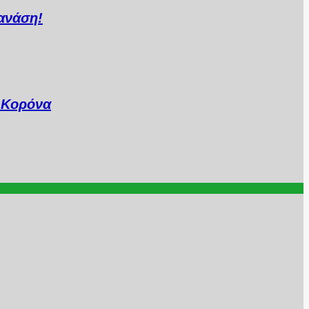
ανάση!
..Κορόνα