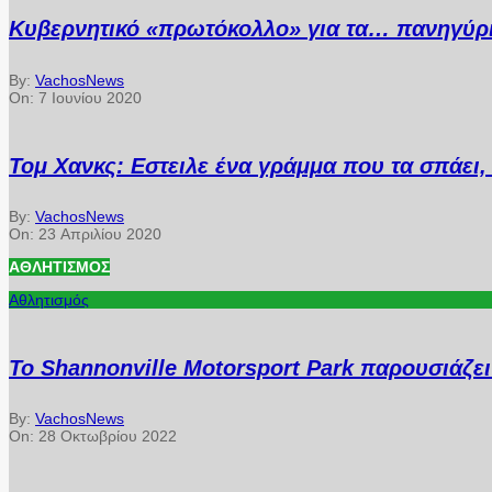
Κυβερνητικό «πρωτόκολλο» για τα… πανηγύρ
By:
VachosNews
On:
7 Ιουνίου 2020
Τομ Χανκς: Εστειλε ένα γράμμα που τα σπάει, 
By:
VachosNews
On:
23 Απριλίου 2020
ΑΘΛΗΤΙΣΜΌΣ
Αθλητισμός
Το Shannonville Motorsport Park παρουσιάζε
By:
VachosNews
On:
28 Οκτωβρίου 2022