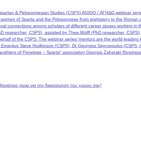
Spartan & Peloponnesian Studies (CSPS) AGIDO / ΑΓΗΔΩ webinar series
he women of Sparta and the Peloponnese from prehistory to the Roman p
rational connections among scholars of different career stages working i
PhD researcher, CSPS), assisted by Thea Wolff (PhD researcher, CSPS)
on behalf of the CSPS. The webinar series’ mentors are the world-leadin
 Emeritus Steve Hodkinson (CSPS), Dr Georgios Spyropoulos (CSPS; Hel
 “Daughters of Penelope – Sparta” association Georgia Zaharaki Θυγατ
Μανιάτικα χέρια για την διακόσμηση του χώρου σας!