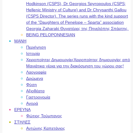
Hodkinson (CSPS), Dr Georgios Spyropoulos (CSPS;
Hellenic Ministry of Culture) and Dr Chrysanthi Gallou
(CSPS Director). The series runs with the kind support
of the “Daughters of Penelope – Sparta” association
Georgia Zaharaki Θυγατέρες της Πηνελόπης Σπάρτης.
BEING PELOPONNESIAN
ΜΑΝΗ
Περιήγηση
Ιστορία
Χειροποίητες Δημιουργίες
Χειροποίητες δημιουργίες από
Μανιάτικα χέρια για την διακόσμηση του χώρου σας!
Λαογραφία
Δρώμενα
Φύση
Αξιοθέατα
Γαστρονομία
Αγορά
ΕΡΕΥΝΑ
Φώτιος Τούμπανος
ΣΤΗΛΕΣ
Αντώνης Καπετάνιος