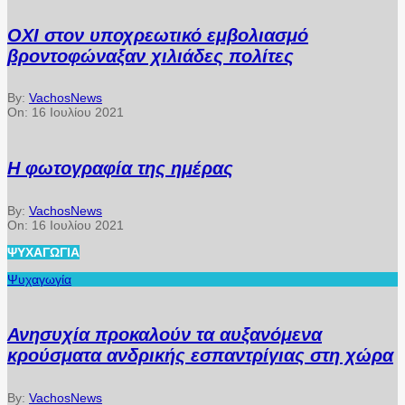
ΟΧΙ στον υποχρεωτικό εμβολιασμό
βροντοφώναξαν χιλιάδες πολίτες
By:
VachosNews
On:
16 Ιουλίου 2021
Η φωτογραφία της ημέρας
By:
VachosNews
On:
16 Ιουλίου 2021
ΨΥΧΑΓΩΓΊΑ
Ψυχαγωγία
Ανησυχία προκαλούν τα αυξανόμενα
κρούσματα ανδρικής εσπαντρίγιας στη χώρα
By:
VachosNews