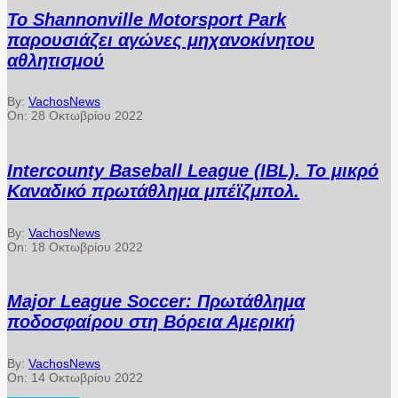
Το Shannonville Motorsport Park
παρουσιάζει αγώνες μηχανοκίνητου
αθλητισμού
By:
VachosNews
On:
28 Οκτωβρίου 2022
Intercounty Baseball League (IBL). Το μικρό
Καναδικό πρωτάθλημα μπέϊζμπολ.
By:
VachosNews
On:
18 Οκτωβρίου 2022
Major League Soccer: Πρωτάθλημα
ποδοσφαίρου στη Βόρεια Αμερική
By:
VachosNews
On:
14 Οκτωβρίου 2022