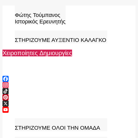
Skip
to
Φώτης Τούμπανος
content
Ιστορικός Ερευνητής
ΣΤΗΡΙΖΟΥΜΕ ΑΥΞΕΝΤΙΟ ΚΑΛΑΓΚΟ
Χειροποίητες Δημιουργίες
Facebook
Instagram
TikTok
Pinterest
X
YouTube
Channel
ΣΤΗΡΙΖΟΥΜΕ ΟΛΟΙ ΤΗΝ ΟΜΑΔΑ