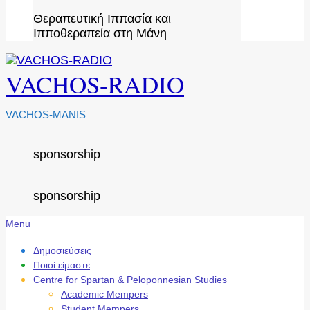
Θεραπευτική Ιππασία και
Ιπποθεραπεία στη Μάνη
VACHOS-RADIO
VACHOS-MANIS
sponsorship
sponsorship
Secondary
Menu
Navigation
Menu
Δημοσιεύσεις
Ποιοί είμαστε
Centre for Spartan & Peloponnesian Studies
Academic Mempers
Student Mempers