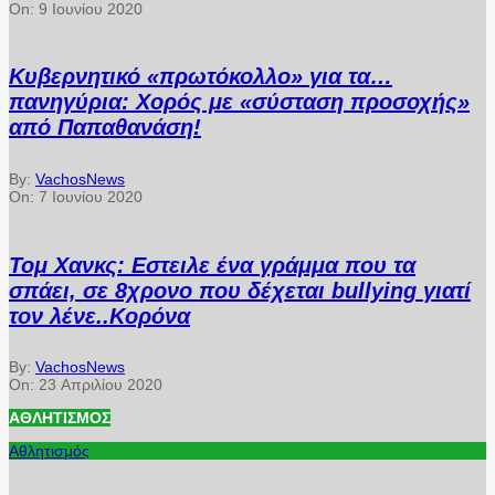
On:
9 Ιουνίου 2020
Κυβερνητικό «πρωτόκολλο» για τα…
πανηγύρια: Χορός με «σύσταση προσοχής»
από Παπαθανάση!
By:
VachosNews
On:
7 Ιουνίου 2020
Τομ Χανκς: Εστειλε ένα γράμμα που τα
σπάει, σε 8χρονο που δέχεται bullying γιατί
τον λένε..Κορόνα
By:
VachosNews
On:
23 Απριλίου 2020
ΑΘΛΗΤΙΣΜΌΣ
Αθλητισμός