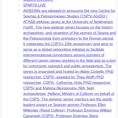
SPARTA LIVE
AGIDO
We are pleased to announce the new Centre for
Spartan & Peloponnesian Studies (CSPS) AGIDO /
ΑΓΗΔΩ webinar series at the University of Nottingham
(UoN). The new webinar series focuses on the history,
archaeology, and reception of the women of Sparta and
the Peloponnese from prehistory to the Roman period.
It celebrates the CSPS’s 20th anniversary and aims to
serve as a global networking initiative to facilitate
intergenerational connections among scholars of
different career stages working in the field and as a tool
for community outreach and public engagement. The
series is organised and hosted by Abbie Costello (PhD
researcher, CSPS), assisted by Thea Wolff (PhD
researcher, CSPS), Catherine Viola (PhD researcher,
CSPS) and Malvina Alexopoulou (MA; field
archaeologist, Hellenic Ministry of Culture) on behalf of
the CSPS. The webinar series’ mentors are the world-
leading expert on Spartan women Professor Ellen
Millender (Reed College), Professor Emeritus William
Cavanagh (CSPS), Professor Emeritus Steve