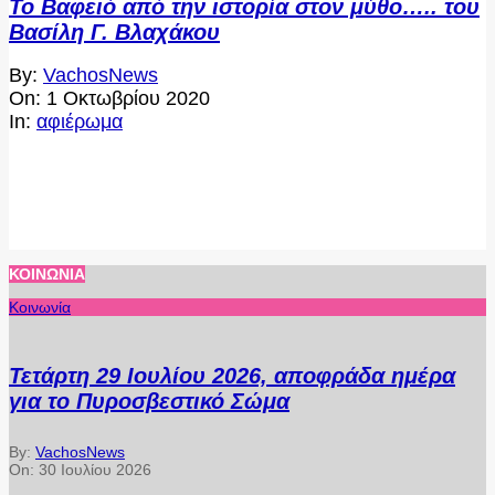
Το Βαφειό από την ιστορία στον μύθο….. του
Βασίλη Γ. Βλαχάκου
2020-
By:
VachosNews
10-
On:
1 Οκτωβρίου 2020
01
In:
αφιέρωμα
ΚΟΙΝΩΝΊΑ
Κοινωνία
Τετάρτη 29 Ιουλίου 2026, αποφράδα ημέρα
για το Πυροσβεστικό Σώμα
By:
VachosNews
On:
30 Ιουλίου 2026