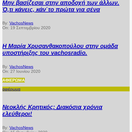
Μην βασίζεσαι στην αποδοχή των άλλων.
Ό,τι κάνεις, κάν΄το πρώτα για σένα
By:
VachosNews
On:
19 Σεπτεμβρίου 2020
Η Μαρία Χρυσανθακοπούλου στην ομάδα
υποστήριξης του vachosradio.
By:
VachosNews
On:
27 Ιουνίου 2020
ΑΦΙΈΡΩΜΑ
αφιέρωμα
Νεοκλής Κρητικός: Διακόσια χρόνια
ελεύθεροι!
By:
VachosNews