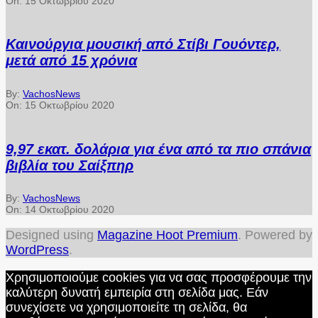
On:
15 Οκτωβρίου 2020
Καινούργια μουσική από Στίβι Γουόντερ,
μετά από 15 χρόνια
By:
VachosNews
On:
15 Οκτωβρίου 2020
9,97 εκατ. δολάρια για ένα από τα πιο σπάνια
βιβλία του Σαίξπηρ
By:
VachosNews
On:
14 Οκτωβρίου 2020
Designed using
Magazine Hoot Premium
. Powered by
WordPress
.
Χρησιμοποιούμε cookies για να σας προσφέρουμε την
καλύτερη δυνατή εμπειρία στη σελίδα μας. Εάν
συνεχίσετε να χρησιμοποιείτε τη σελίδα, θα