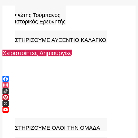
Skip
to
Φώτης Τούμπανος
content
Ιστορικός Ερευνητής
ΣΤΗΡΙΖΟΥΜΕ ΑΥΞΕΝΤΙΟ ΚΑΛΑΓΚΟ
Χειροποίητες Δημιουργίες
Facebook
Instagram
TikTok
Pinterest
X
YouTube
Channel
ΣΤΗΡΙΖΟΥΜΕ ΟΛΟΙ ΤΗΝ ΟΜΑΔΑ