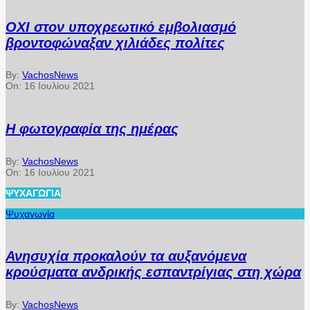
ΟΧΙ στον υποχρεωτικό εμβολιασμό
βροντοφώναξαν χιλιάδες πολίτες
By:
VachosNews
On:
16 Ιουλίου 2021
Η φωτογραφία της ημέρας
By:
VachosNews
On:
16 Ιουλίου 2021
ΨΥΧΑΓΩΓΊΑ
Ψυχαγωγία
Ανησυχία προκαλούν τα αυξανόμενα
κρούσματα ανδρικής εσπαντρίγιας στη χώρα
By:
VachosNews