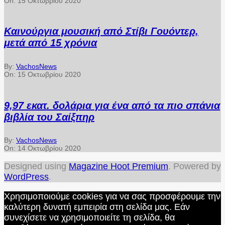
On:
15 Οκτωβρίου 2020
Καινούργια μουσική από Στίβι Γουόντερ,
μετά από 15 χρόνια
By:
VachosNews
On:
15 Οκτωβρίου 2020
9,97 εκατ. δολάρια για ένα από τα πιο σπάνια
βιβλία του Σαίξπηρ
By:
VachosNews
On:
14 Οκτωβρίου 2020
Designed using
Magazine Hoot Premium
. Powered by
WordPress
.
Χρησιμοποιούμε cookies για να σας προσφέρουμε την
καλύτερη δυνατή εμπειρία στη σελίδα μας. Εάν
συνεχίσετε να χρησιμοποιείτε τη σελίδα, θα