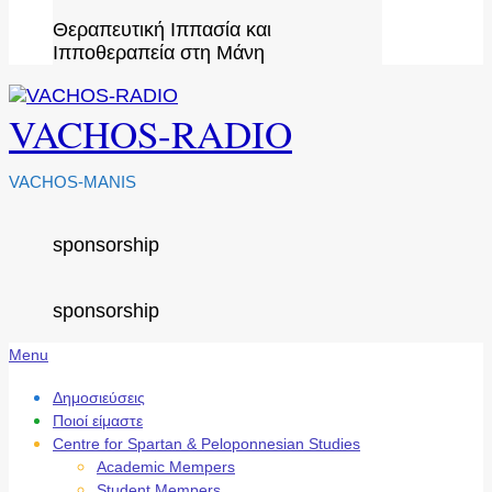
Θεραπευτική Ιππασία και
Ιπποθεραπεία στη Μάνη
VACHOS-RADIO
VACHOS-MANIS
sponsorship
sponsorship
Secondary
Menu
Navigation
Menu
Δημοσιεύσεις
Ποιοί είμαστε
Centre for Spartan & Peloponnesian Studies
Academic Mempers
Student Mempers