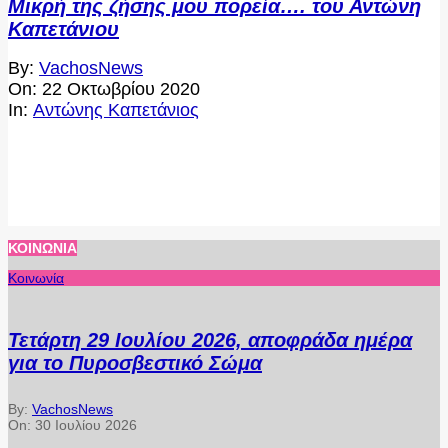
Μικρή της ζήσης μου πορεία…. του Αντώνη
Καπετάνιου
2020-
By:
VachosNews
10-
On:
22 Οκτωβρίου 2020
22
In:
Αντώνης Καπετάνιος
ΚΟΙΝΩΝΊΑ
Κοινωνία
Τετάρτη 29 Ιουλίου 2026, αποφράδα ημέρα
για το Πυροσβεστικό Σώμα
By:
VachosNews
On:
30 Ιουλίου 2026