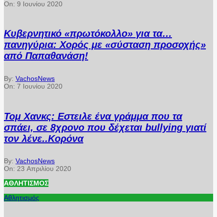
On:
9 Ιουνίου 2020
Κυβερνητικό «πρωτόκολλο» για τα…
πανηγύρια: Χορός με «σύσταση προσοχής»
από Παπαθανάση!
By:
VachosNews
On:
7 Ιουνίου 2020
Τομ Χανκς: Εστειλε ένα γράμμα που τα
σπάει, σε 8χρονο που δέχεται bullying γιατί
τον λένε..Κορόνα
By:
VachosNews
On:
23 Απριλίου 2020
ΑΘΛΗΤΙΣΜΌΣ
Αθλητισμός