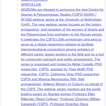
SPARTA LIVE
AGIDO
We are pleased to announce the new Centre for
Spartan & Peloponnesian Studies (CSPS) AGIDO /
ΑΓΗΔΩ webinar series at the University of Nottingham
(UoN). The new webinar series focuses on the history,
archaeology, and reception of the women of Sparta and
the Peloponnese from prehistory to the Roman period.
It celebrates the CSPS’s 20th anniversary and aims to
serve as a global networking initiative to facilitate
intergenerational connections among scholars of
different career stages working in the field and as a tool
for community outreach and public engagement. The
series is organised and hosted by Abbie Costello (PhD
researcher, CSPS), assisted by Thea Wolff (PhD
researcher, CSPS), Catherine Viola (PhD researcher,
CSPS) and Malvina Alexopoulou (MA; field
archaeologist, Hellenic Ministry of Culture) on behalf of
the CSPS. The webinar series’ mentors are the world-
leading expert on Spartan women Professor Ellen
Millender (Reed College), Professor Emeritus William
Cavanagh (CSPS), Professor Emeritus Steve