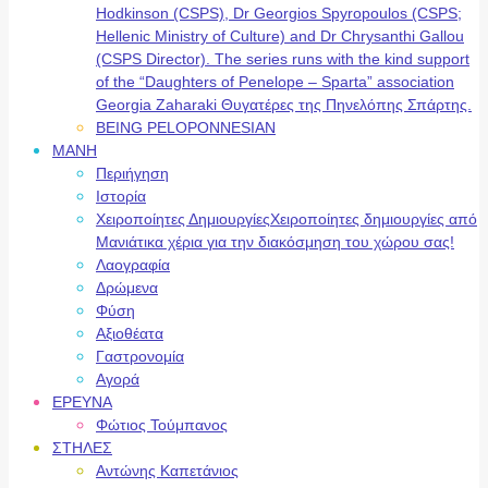
Hodkinson (CSPS), Dr Georgios Spyropoulos (CSPS;
Hellenic Ministry of Culture) and Dr Chrysanthi Gallou
(CSPS Director). The series runs with the kind support
of the “Daughters of Penelope – Sparta” association
Georgia Zaharaki Θυγατέρες της Πηνελόπης Σπάρτης.
BEING PELOPONNESIAN
ΜΑΝΗ
Περιήγηση
Ιστορία
Χειροποίητες Δημιουργίες
Χειροποίητες δημιουργίες από
Μανιάτικα χέρια για την διακόσμηση του χώρου σας!
Λαογραφία
Δρώμενα
Φύση
Αξιοθέατα
Γαστρονομία
Αγορά
ΕΡΕΥΝΑ
Φώτιος Τούμπανος
ΣΤΗΛΕΣ
Αντώνης Καπετάνιος