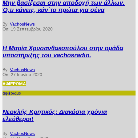
Μην βασίζεσαι στην αποδοχή των άλλων.
Ό,τι κάνεις, κάν΄το πρώτα για σένα
By:
VachosNews
On:
19 Σεπτεμβρίου 2020
Η Μαρία Χρυσανθακοπούλου στην ομάδα
υποστήριξης του vachosradio.
By:
VachosNews
On:
27 Ιουνίου 2020
ΑΦΙΈΡΩΜΑ
αφιέρωμα
Νεοκλής Κρητικός: Διακόσια χρόνια
ελεύθεροι!
By:
VachosNews