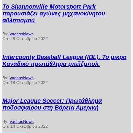
Το Shannonville Motorsport Park
παρουσιάζει αγώνες μηχανοκίνητου
αθλητισμού
By:
VachosNews
On:
28 Οκτωβρίου 2022
Intercounty Baseball League (IBL). Το μικρό
Καναδικό πρωτάθλημα μπέϊζμπολ.
By:
VachosNews
On:
18 Οκτωβρίου 2022
Major League Soccer: Πρωτάθλημα
ποδοσφαίρου στη Βόρεια Αμερική
By:
VachosNews
On:
14 Οκτωβρίου 2022