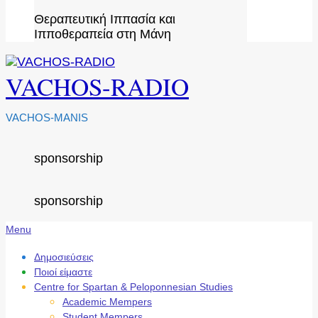
Θεραπευτική Ιππασία και
Ιπποθεραπεία στη Μάνη
VACHOS-RADIO
VACHOS-MANIS
sponsorship
sponsorship
Secondary
Menu
Navigation
Menu
Δημοσιεύσεις
Ποιοί είμαστε
Centre for Spartan & Peloponnesian Studies
Academic Mempers
Student Mempers