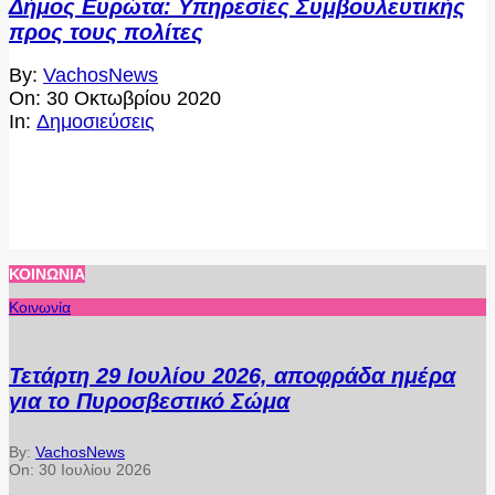
Δήμος Ευρώτα: Υπηρεσίες Συμβουλευτικής
προς τους πολίτες
2020-
By:
VachosNews
10-
On:
30 Οκτωβρίου 2020
30
In:
Δημοσιεύσεις
ΚΟΙΝΩΝΊΑ
Κοινωνία
Τετάρτη 29 Ιουλίου 2026, αποφράδα ημέρα
για το Πυροσβεστικό Σώμα
By:
VachosNews
On:
30 Ιουλίου 2026