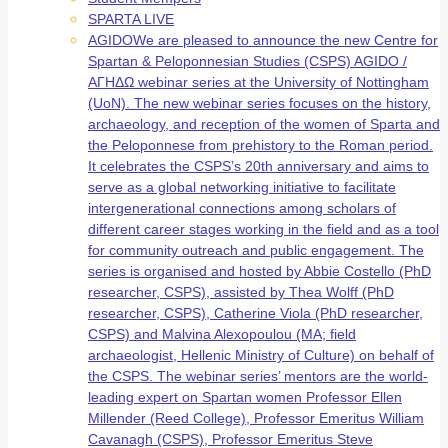
SPARTA LIVE
AGIDO
We are pleased to announce the new Centre for
Spartan & Peloponnesian Studies (CSPS) AGIDO /
ΑΓΗΔΩ webinar series at the University of Nottingham
(UoN). The new webinar series focuses on the history,
archaeology, and reception of the women of Sparta and
the Peloponnese from prehistory to the Roman period.
It celebrates the CSPS’s 20th anniversary and aims to
serve as a global networking initiative to facilitate
intergenerational connections among scholars of
different career stages working in the field and as a tool
for community outreach and public engagement. The
series is organised and hosted by Abbie Costello (PhD
researcher, CSPS), assisted by Thea Wolff (PhD
researcher, CSPS), Catherine Viola (PhD researcher,
CSPS) and Malvina Alexopoulou (MA; field
archaeologist, Hellenic Ministry of Culture) on behalf of
the CSPS. The webinar series’ mentors are the world-
leading expert on Spartan women Professor Ellen
Millender (Reed College), Professor Emeritus William
Cavanagh (CSPS), Professor Emeritus Steve