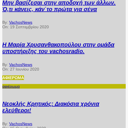
Μην βασίζεσαι στην αποδοχή των άλλων.
Ό,τι κάνεις, κάν΄το πρώτα για σένα
By:
VachosNews
On:
19 Σεπτεμβρίου 2020
Η Μαρία Χρυσανθακοπούλου στην ομάδα
υποστήριξης του vachosradio.
By:
VachosNews
On:
27 Ιουνίου 2020
ΑΦΙΈΡΩΜΑ
αφιέρωμα
Νεοκλής Κρητικός: Διακόσια χρόνια
ελεύθεροι!
By:
VachosNews