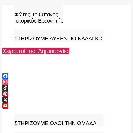
Skip
to
Φώτης Τούμπανος
content
Ιστορικός Ερευνητής
ΣΤΗΡΙΖΟΥΜΕ ΑΥΞΕΝΤΙΟ ΚΑΛΑΓΚΟ
Χειροποίητες Δημιουργίες
Facebook
Instagram
TikTok
Pinterest
X
YouTube
Channel
ΣΤΗΡΙΖΟΥΜΕ ΟΛΟΙ ΤΗΝ ΟΜΑΔΑ