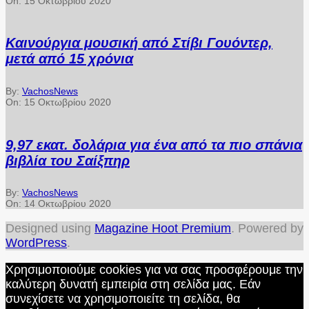
On:
15 Οκτωβρίου 2020
Καινούργια μουσική από Στίβι Γουόντερ,
μετά από 15 χρόνια
By:
VachosNews
On:
15 Οκτωβρίου 2020
9,97 εκατ. δολάρια για ένα από τα πιο σπάνια
βιβλία του Σαίξπηρ
By:
VachosNews
On:
14 Οκτωβρίου 2020
Designed using
Magazine Hoot Premium
. Powered by
WordPress
.
Χρησιμοποιούμε cookies για να σας προσφέρουμε την
καλύτερη δυνατή εμπειρία στη σελίδα μας. Εάν
συνεχίσετε να χρησιμοποιείτε τη σελίδα, θα