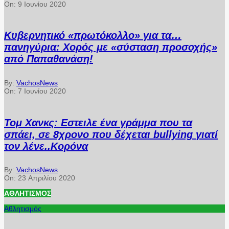
On:
9 Ιουνίου 2020
Κυβερνητικό «πρωτόκολλο» για τα…
πανηγύρια: Χορός με «σύσταση προσοχής»
από Παπαθανάση!
By:
VachosNews
On:
7 Ιουνίου 2020
Τομ Χανκς: Εστειλε ένα γράμμα που τα
σπάει, σε 8χρονο που δέχεται bullying γιατί
τον λένε..Κορόνα
By:
VachosNews
On:
23 Απριλίου 2020
ΑΘΛΗΤΙΣΜΌΣ
Αθλητισμός