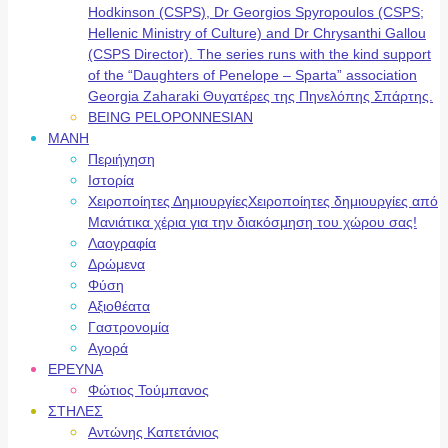
Hodkinson (CSPS), Dr Georgios Spyropoulos (CSPS;
Hellenic Ministry of Culture) and Dr Chrysanthi Gallou
(CSPS Director). The series runs with the kind support
of the “Daughters of Penelope – Sparta” association
Georgia Zaharaki Θυγατέρες της Πηνελόπης Σπάρτης.
BEING PELOPONNESIAN
ΜΑΝΗ
Περιήγηση
Ιστορία
Χειροποίητες Δημιουργίες
Χειροποίητες δημιουργίες από
Μανιάτικα χέρια για την διακόσμηση του χώρου σας!
Λαογραφία
Δρώμενα
Φύση
Αξιοθέατα
Γαστρονομία
Αγορά
ΕΡΕΥΝΑ
Φώτιος Τούμπανος
ΣΤΗΛΕΣ
Αντώνης Καπετάνιος