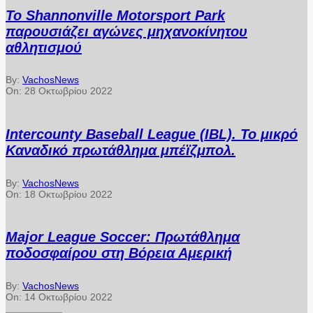
Το Shannonville Motorsport Park
παρουσιάζει αγώνες μηχανοκίνητου
αθλητισμού
By:
VachosNews
On:
28 Οκτωβρίου 2022
Intercounty Baseball League (IBL). Το μικρό
Καναδικό πρωτάθλημα μπέϊζμπολ.
By:
VachosNews
On:
18 Οκτωβρίου 2022
Major League Soccer: Πρωτάθλημα
ποδοσφαίρου στη Βόρεια Αμερική
By:
VachosNews
On:
14 Οκτωβρίου 2022