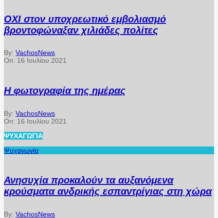
ΟΧΙ στον υποχρεωτικό εμβολιασμό
βροντοφώναξαν χιλιάδες πολίτες
By:
VachosNews
On:
16 Ιουλίου 2021
Η φωτογραφία της ημέρας
By:
VachosNews
On:
16 Ιουλίου 2021
ΨΥΧΑΓΩΓΊΑ
Ψυχαγωγία
Ανησυχία προκαλούν τα αυξανόμενα
κρούσματα ανδρικής εσπαντρίγιας στη χώρα
By:
VachosNews