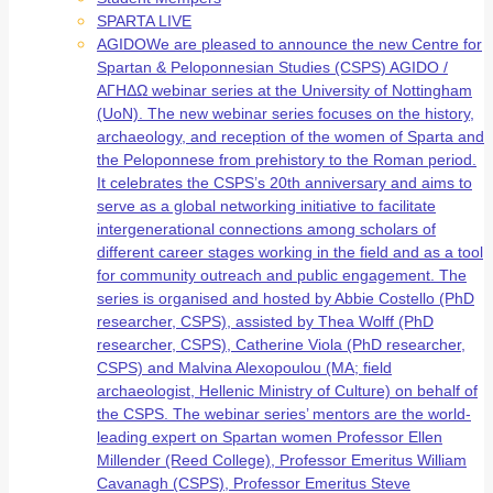
SPARTA LIVE
AGIDO
We are pleased to announce the new Centre for
Spartan & Peloponnesian Studies (CSPS) AGIDO /
ΑΓΗΔΩ webinar series at the University of Nottingham
(UoN). The new webinar series focuses on the history,
archaeology, and reception of the women of Sparta and
the Peloponnese from prehistory to the Roman period.
It celebrates the CSPS’s 20th anniversary and aims to
serve as a global networking initiative to facilitate
intergenerational connections among scholars of
different career stages working in the field and as a tool
for community outreach and public engagement. The
series is organised and hosted by Abbie Costello (PhD
researcher, CSPS), assisted by Thea Wolff (PhD
researcher, CSPS), Catherine Viola (PhD researcher,
CSPS) and Malvina Alexopoulou (MA; field
archaeologist, Hellenic Ministry of Culture) on behalf of
the CSPS. The webinar series’ mentors are the world-
leading expert on Spartan women Professor Ellen
Millender (Reed College), Professor Emeritus William
Cavanagh (CSPS), Professor Emeritus Steve