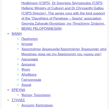
Hodkinson (CSPS), Dr Georgios Spyropoulos (CSPS;
Hellenic Ministry of Culture) and Dr Chrysanthi Gallou
(CSPS Director). The series runs with the kind support
of the “Daughters of Penelope – Sparta” association
Georgia Zaharaki Θυγατέρες της Πηνελόπης Σπάρτης.
BEING PELOPONNESIAN
ΜΑΝΗ
Περιήγηση
Ιστορία
Χειροποίητες Δημιουργίες
Χειροποίητες δημιουργίες από
Μανιάτικα χέρια για την διακόσμηση του χώρου σας!
Λαογραφία
Δρώμενα
Φύση
Αξιοθέατα
Γαστρονομία
Αγορά
ΕΡΕΥΝΑ
Φώτιος Τούμπανος
ΣΤΗΛΕΣ
Αντώνης Καπετάνιος