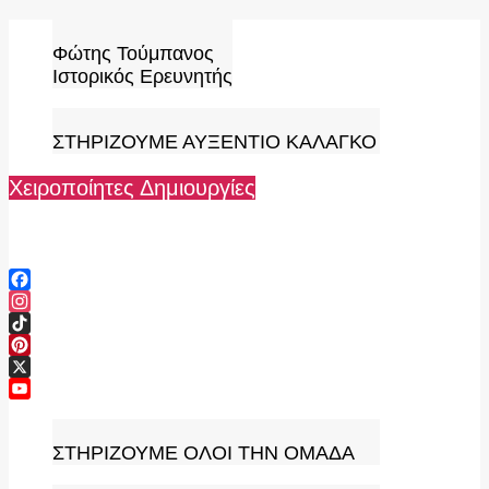
Skip
to
Φώτης Τούμπανος
content
Ιστορικός Ερευνητής
ΣΤΗΡΙΖΟΥΜΕ ΑΥΞΕΝΤΙΟ ΚΑΛΑΓΚΟ
Χειροποίητες Δημιουργίες
Facebook
Instagram
TikTok
Pinterest
X
YouTube
Channel
ΣΤΗΡΙΖΟΥΜΕ ΟΛΟΙ ΤΗΝ ΟΜΑΔΑ