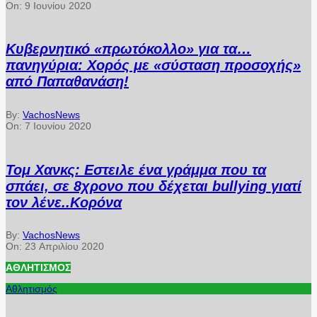
On:
9 Ιουνίου 2020
Κυβερνητικό «πρωτόκολλο» για τα…
πανηγύρια: Χορός με «σύσταση προσοχής»
από Παπαθανάση!
By:
VachosNews
On:
7 Ιουνίου 2020
Τομ Χανκς: Εστειλε ένα γράμμα που τα
σπάει, σε 8χρονο που δέχεται bullying γιατί
τον λένε..Κορόνα
By:
VachosNews
On:
23 Απριλίου 2020
ΑΘΛΗΤΙΣΜΌΣ
Αθλητισμός