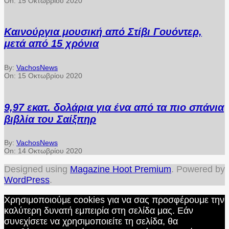
On:
15 Οκτωβρίου 2020
Καινούργια μουσική από Στίβι Γουόντερ,
μετά από 15 χρόνια
By:
VachosNews
On:
15 Οκτωβρίου 2020
9,97 εκατ. δολάρια για ένα από τα πιο σπάνια
βιβλία του Σαίξπηρ
By:
VachosNews
On:
14 Οκτωβρίου 2020
Designed using
Magazine Hoot Premium
. Powered by
WordPress
.
Χρησιμοποιούμε cookies για να σας προσφέρουμε την
καλύτερη δυνατή εμπειρία στη σελίδα μας. Εάν
συνεχίσετε να χρησιμοποιείτε τη σελίδα, θα