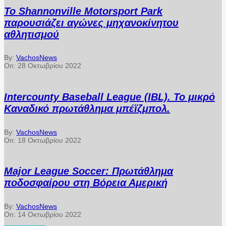
Το Shannonville Motorsport Park
παρουσιάζει αγώνες μηχανοκίνητου
αθλητισμού
By:
VachosNews
On:
28 Οκτωβρίου 2022
Intercounty Baseball League (IBL). Το μικρό
Καναδικό πρωτάθλημα μπέϊζμπολ.
By:
VachosNews
On:
18 Οκτωβρίου 2022
Major League Soccer: Πρωτάθλημα
ποδοσφαίρου στη Βόρεια Αμερική
By:
VachosNews
On:
14 Οκτωβρίου 2022