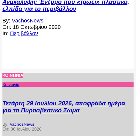
Ανακάλυψη: Ένζυμο που «τρώει» πλαστικό,
ελπίδα για το περιβάλλον
2020-
By:
VachosNews
10-
On:
18 Οκτωβρίου 2020
18
In:
Περιβάλλον
ΚΟΙΝΩΝΊΑ
Κοινωνία
Τετάρτη 29 Ιουλίου 2026, αποφράδα ημέρα
για το Πυροσβεστικό Σώμα
By:
VachosNews
On:
30 Ιουλίου 2026