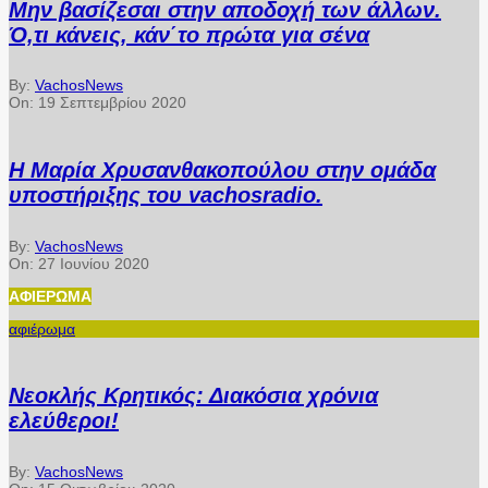
Μην βασίζεσαι στην αποδοχή των άλλων.
Ό,τι κάνεις, κάν΄το πρώτα για σένα
By:
VachosNews
On:
19 Σεπτεμβρίου 2020
Η Μαρία Χρυσανθακοπούλου στην ομάδα
υποστήριξης του vachosradio.
By:
VachosNews
On:
27 Ιουνίου 2020
ΑΦΙΈΡΩΜΑ
αφιέρωμα
Νεοκλής Κρητικός: Διακόσια χρόνια
ελεύθεροι!
By:
VachosNews