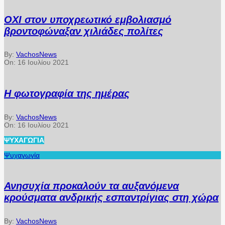
ΟΧΙ στον υποχρεωτικό εμβολιασμό
βροντοφώναξαν χιλιάδες πολίτες
By:
VachosNews
On:
16 Ιουλίου 2021
Η φωτογραφία της ημέρας
By:
VachosNews
On:
16 Ιουλίου 2021
ΨΥΧΑΓΩΓΊΑ
Ψυχαγωγία
Ανησυχία προκαλούν τα αυξανόμενα
κρούσματα ανδρικής εσπαντρίγιας στη χώρα
By:
VachosNews