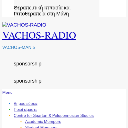
Θεραπευτική Ιππασία και
Ιπποθεραπεία στη Μάνη
VACHOS-RADIO
VACHOS-MANIS
sponsorship
sponsorship
Secondary
Menu
Navigation
Menu
Δημοσιεύσεις
Ποιοί είμαστε
Centre for Spartan & Peloponnesian Studies
Academic Mempers
Student Mempers