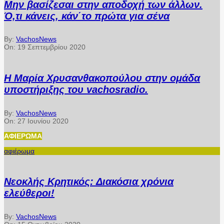
Μην βασίζεσαι στην αποδοχή των άλλων.
Ό,τι κάνεις, κάν΄το πρώτα για σένα
By:
VachosNews
On:
19 Σεπτεμβρίου 2020
Η Μαρία Χρυσανθακοπούλου στην ομάδα
υποστήριξης του vachosradio.
By:
VachosNews
On:
27 Ιουνίου 2020
ΑΦΙΈΡΩΜΑ
αφιέρωμα
Νεοκλής Κρητικός: Διακόσια χρόνια
ελεύθεροι!
By:
VachosNews