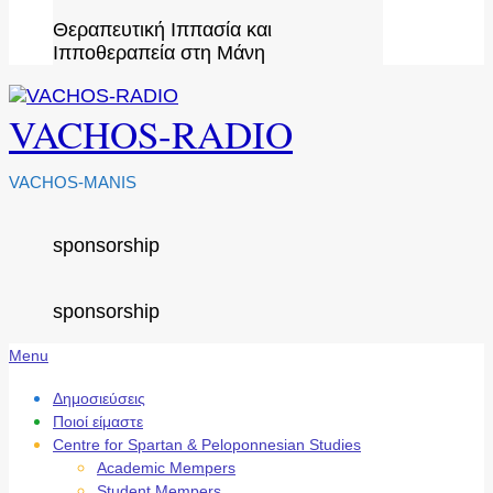
Θεραπευτική Ιππασία και
Ιπποθεραπεία στη Μάνη
VACHOS-RADIO
VACHOS-MANIS
sponsorship
sponsorship
Secondary
Menu
Navigation
Menu
Δημοσιεύσεις
Ποιοί είμαστε
Centre for Spartan & Peloponnesian Studies
Academic Mempers
Student Mempers