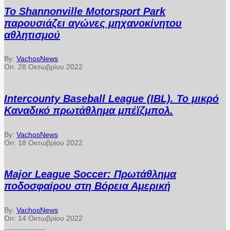
Το Shannonville Motorsport Park
παρουσιάζει αγώνες μηχανοκίνητου
αθλητισμού
By:
VachosNews
On:
28 Οκτωβρίου 2022
Intercounty Baseball League (IBL). Το μικρό
Καναδικό πρωτάθλημα μπέϊζμπολ.
By:
VachosNews
On:
18 Οκτωβρίου 2022
Major League Soccer: Πρωτάθλημα
ποδοσφαίρου στη Βόρεια Αμερική
By:
VachosNews
On:
14 Οκτωβρίου 2022