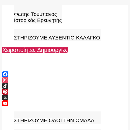
Skip
to
Φώτης Τούμπανος
content
Ιστορικός Ερευνητής
ΣΤΗΡΙΖΟΥΜΕ ΑΥΞΕΝΤΙΟ ΚΑΛΑΓΚΟ
Χειροποίητες Δημιουργίες
Facebook
Instagram
TikTok
Pinterest
X
YouTube
Channel
ΣΤΗΡΙΖΟΥΜΕ ΟΛΟΙ ΤΗΝ ΟΜΑΔΑ