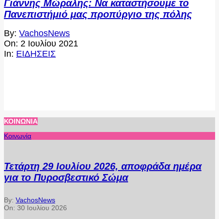
Γιάννης Μώραλης: Να καταστήσουμε το
Πανεπιστήμιό μας προπύργιο της πόλης
2021-
By:
VachosNews
07-
On:
2 Ιουλίου 2021
02
In:
ΕΙΔΗΣΕΙΣ
ΚΟΙΝΩΝΊΑ
Κοινωνία
Τετάρτη 29 Ιουλίου 2026, αποφράδα ημέρα
για το Πυροσβεστικό Σώμα
By:
VachosNews
On:
30 Ιουλίου 2026