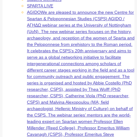
SPARTA LIVE
AGIDO
We are pleased to announce the new Centre for
Spartan & Peloponnesian Studies (CSPS) AGIDO /
ΑΓΗΔΩ webinar series at the University of Nottingham
(UoN). The new webinar series focuses on the history,
archaeology, and reception of the women of Sparta and
the Peloponnese from prehistory to the Roman period.
It celebrates the CSPS’s 20th anniversary and aims to
serve as a global networking initiative to facilitate
intergenerational connections among scholars of
different career stages working in the field and as a tool
for community outreach and public engagement. The
series is organised and hosted by Abbie Costello (PhD
researcher, CSPS), assisted by Thea Wolff (PhD
researcher, CSPS), Catherine Viola (PhD researcher,
CSPS) and Malvina Alexopoulou (MA; field
archaeologist, Hellenic Ministry of Culture) on behalf of
the CSPS. The webinar series’ mentors are the world-
leading expert on Spartan women Professor Ellen
Millender (Reed College), Professor Emeritus William
Cavanagh (CSPS), Professor Emeritus Steve