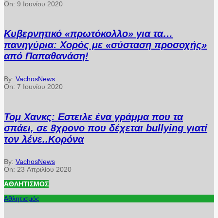
On:
9 Ιουνίου 2020
Κυβερνητικό «πρωτόκολλο» για τα…
πανηγύρια: Χορός με «σύσταση προσοχής»
από Παπαθανάση!
By:
VachosNews
On:
7 Ιουνίου 2020
Τομ Χανκς: Εστειλε ένα γράμμα που τα
σπάει, σε 8χρονο που δέχεται bullying γιατί
τον λένε..Κορόνα
By:
VachosNews
On:
23 Απριλίου 2020
ΑΘΛΗΤΙΣΜΌΣ
Αθλητισμός