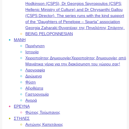
Hodkinson (CSPS), Dr Georgios Spyropoulos (CSPS;
Hellenic Ministry of Culture) and Dr Chrysanthi Gallou
(CSPS Director). The series runs with the kind support
of the “Daughters of Penelope – Sparta” association
Georgia Zaharaki Θυγατέρες της Πηνελόπης Σπάρτης.
BEING PELOPONNESIAN
ΜΑΝΗ
Περιήγηση
Ιστορία
Χειροποίητες Δημιουργίες
Χειροποίητες δημιουργίες από
Μανιάτικα χέρια για την διακόσμηση του χώρου σας!
Λαογραφία
Δρώμενα
Φύση
Αξιοθέατα
Γαστρονομία
Αγορά
ΕΡΕΥΝΑ
Φώτιος Τούμπανος
ΣΤΗΛΕΣ
Αντώνης Καπετάνιος