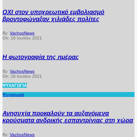
ΟΧΙ στον υποχρεωτικό εμβολιασμό
βροντοφώναξαν χιλιάδες πολίτες
By:
VachosNews
On:
16 Ιουλίου 2021
Η φωτογραφία της ημέρας
By:
VachosNews
On:
16 Ιουλίου 2021
ΨΥΧΑΓΩΓΊΑ
Ψυχαγωγία
Ανησυχία προκαλούν τα αυξανόμενα
κρούσματα ανδρικής εσπαντρίγιας στη χώρα
By:
VachosNews