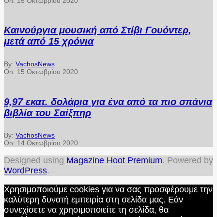
On:
15 Οκτωβρίου 2020
Καινούργια μουσική από Στίβι Γουόντερ,
μετά από 15 χρόνια
By:
VachosNews
On:
15 Οκτωβρίου 2020
9,97 εκατ. δολάρια για ένα από τα πιο σπάνια
βιβλία του Σαίξπηρ
By:
VachosNews
On:
14 Οκτωβρίου 2020
Designed using
Magazine Hoot Premium
. Powered by
WordPress
.
Χρησιμοποιούμε cookies για να σας προσφέρουμε την
καλύτερη δυνατή εμπειρία στη σελίδα μας. Εάν
συνεχίσετε να χρησιμοποιείτε τη σελίδα, θα