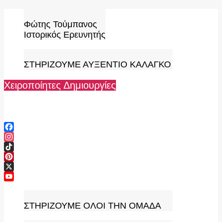
Skip
to
Φώτης Τούμπανος
content
Ιστορικός Ερευνητής
ΣΤΗΡΙΖΟΥΜΕ ΑΥΞΕΝΤΙΟ ΚΑΛΑΓΚΟ
Χειροποίητες Δημιουργίες
Facebook
Instagram
TikTok
Pinterest
X
YouTube
Channel
ΣΤΗΡΙΖΟΥΜΕ ΟΛΟΙ ΤΗΝ ΟΜΑΔΑ