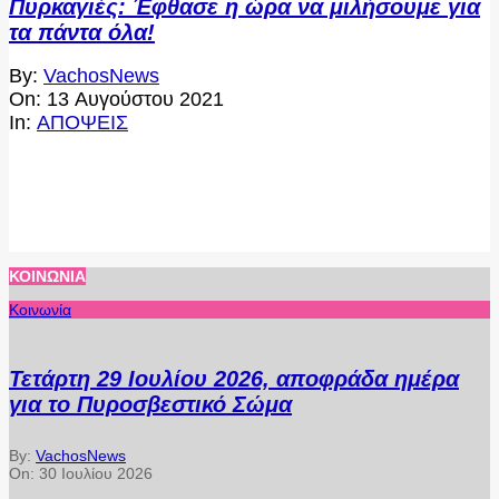
Πυρκαγιές: Έφθασε η ώρα να μιλήσουμε για
τα πάντα όλα!
2021-
By:
VachosNews
08-
On:
13 Αυγούστου 2021
13
In:
ΑΠΟΨΕΙΣ
ΚΟΙΝΩΝΊΑ
Κοινωνία
Τετάρτη 29 Ιουλίου 2026, αποφράδα ημέρα
για το Πυροσβεστικό Σώμα
By:
VachosNews
On:
30 Ιουλίου 2026