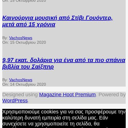
On:
15 Οκτωβρίου 2020
Καινούργια μουσική από Στίβι Γουόντερ,
μετά από 15 χρόνια
By:
VachosNews
On:
15 Οκτωβρίου 2020
9,97 εκατ. δολάρια για ένα από τα πιο σπάνια
βιβλία του Σαίξπηρ
By:
VachosNews
On:
14 Οκτωβρίου 2020
Designed using
Magazine Hoot Premium
. Powered by
WordPress
.
Χρησιμοποιούμε cookies για να σας προσφέρουμε την
καλύτερη δυνατή εμπειρία στη σελίδα μας. Εάν
συνεχίσετε να χρησιμοποιείτε τη σελίδα, θα