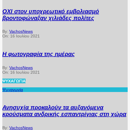
ΟΧΙ στον υποχρεωτικό εμβολιασμό
βροντοφώναξαν χιλιάδες πολίτες
By:
VachosNews
On:
16 Ιουλίου 2021
Η φωτογραφία της ημέρας
By:
VachosNews
On:
16 Ιουλίου 2021
ΨΥΧΑΓΩΓΊΑ
Ψυχαγωγία
Ανησυχία προκαλούν τα αυξανόμενα
κρούσματα ανδρικής εσπαντρίγιας στη χώρα
By:
VachosNews