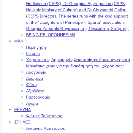
Hodkinson (CSPS), Dr Georgios Spyropoulos (CSPS;
Hellenic Ministry of Culture) and Dr Chrysanthi Gallou
(CSPS Director). The series runs with the kind support
of the “Daughters of Penelope – Sparta” association
Georgia Zaharaki Θυγατέρες της Πηνελόπης Σπάρτης.
BEING PELOPONNESIAN
ΜΑΝΗ
Περιήγηση
Ιστορία
Χειροποίητες Δημιουργίες
Χειροποίητες δημιουργίες από
Μανιάτικα χέρια για την διακόσμηση του χώρου σας!
Λαογραφία
Δρώμενα
Φύση
Αξιοθέατα
Γαστρονομία
Αγορά
ΕΡΕΥΝΑ
Φώτιος Τούμπανος
ΣΤΗΛΕΣ
Αντώνης Καπετάνιος