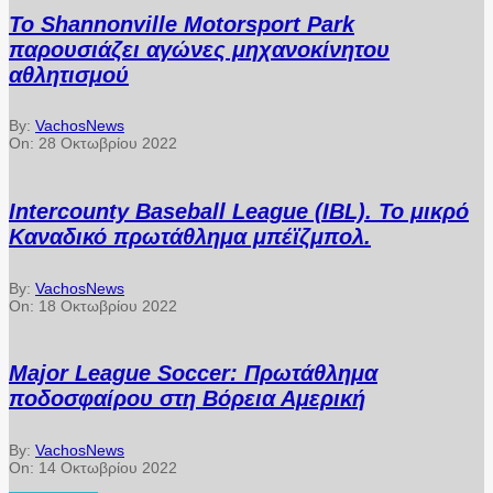
Το Shannonville Motorsport Park
παρουσιάζει αγώνες μηχανοκίνητου
αθλητισμού
By:
VachosNews
On:
28 Οκτωβρίου 2022
Intercounty Baseball League (IBL). Το μικρό
Καναδικό πρωτάθλημα μπέϊζμπολ.
By:
VachosNews
On:
18 Οκτωβρίου 2022
Major League Soccer: Πρωτάθλημα
ποδοσφαίρου στη Βόρεια Αμερική
By:
VachosNews
On:
14 Οκτωβρίου 2022