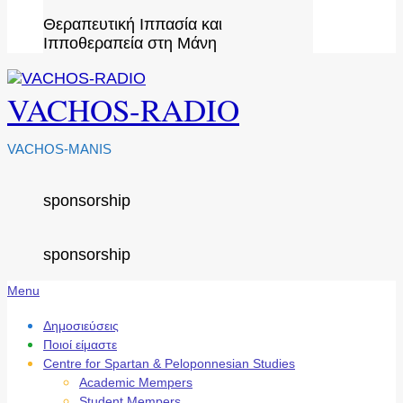
Θεραπευτική Ιππασία και
Ιπποθεραπεία στη Μάνη
VACHOS-RADIO
VACHOS-MANIS
sponsorship
sponsorship
Secondary
Menu
Navigation
Menu
Δημοσιεύσεις
Ποιοί είμαστε
Centre for Spartan & Peloponnesian Studies
Academic Mempers
Student Mempers