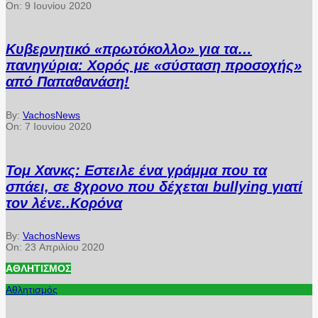
On:
9 Ιουνίου 2020
Κυβερνητικό «πρωτόκολλο» για τα…
πανηγύρια: Χορός με «σύσταση προσοχής»
από Παπαθανάση!
By:
VachosNews
On:
7 Ιουνίου 2020
Τομ Χανκς: Εστειλε ένα γράμμα που τα
σπάει, σε 8χρονο που δέχεται bullying γιατί
τον λένε..Κορόνα
By:
VachosNews
On:
23 Απριλίου 2020
ΑΘΛΗΤΙΣΜΌΣ
Αθλητισμός