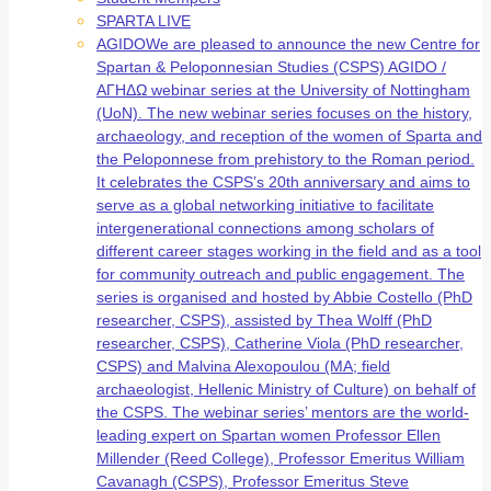
SPARTA LIVE
AGIDO
We are pleased to announce the new Centre for
Spartan & Peloponnesian Studies (CSPS) AGIDO /
ΑΓΗΔΩ webinar series at the University of Nottingham
(UoN). The new webinar series focuses on the history,
archaeology, and reception of the women of Sparta and
the Peloponnese from prehistory to the Roman period.
It celebrates the CSPS’s 20th anniversary and aims to
serve as a global networking initiative to facilitate
intergenerational connections among scholars of
different career stages working in the field and as a tool
for community outreach and public engagement. The
series is organised and hosted by Abbie Costello (PhD
researcher, CSPS), assisted by Thea Wolff (PhD
researcher, CSPS), Catherine Viola (PhD researcher,
CSPS) and Malvina Alexopoulou (MA; field
archaeologist, Hellenic Ministry of Culture) on behalf of
the CSPS. The webinar series’ mentors are the world-
leading expert on Spartan women Professor Ellen
Millender (Reed College), Professor Emeritus William
Cavanagh (CSPS), Professor Emeritus Steve