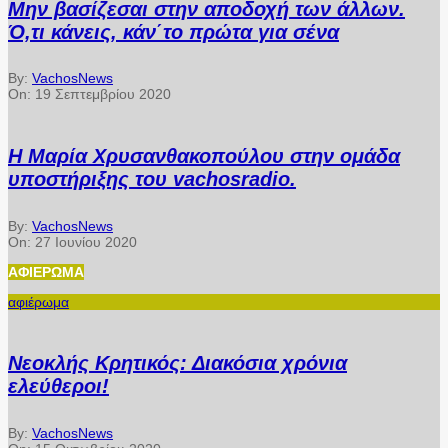
Μην βασίζεσαι στην αποδοχή των άλλων.
Ό,τι κάνεις, κάν΄το πρώτα για σένα
By:
VachosNews
On:
19 Σεπτεμβρίου 2020
Η Μαρία Χρυσανθακοπούλου στην ομάδα
υποστήριξης του vachosradio.
By:
VachosNews
On:
27 Ιουνίου 2020
ΑΦΙΈΡΩΜΑ
αφιέρωμα
Νεοκλής Κρητικός: Διακόσια χρόνια
ελεύθεροι!
By:
VachosNews