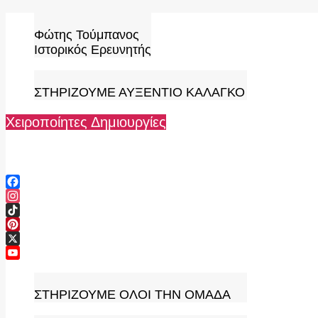
Skip
to
Φώτης Τούμπανος
content
Ιστορικός Ερευνητής
ΣΤΗΡΙΖΟΥΜΕ ΑΥΞΕΝΤΙΟ ΚΑΛΑΓΚΟ
Χειροποίητες Δημιουργίες
Facebook
Instagram
TikTok
Pinterest
X
YouTube
Channel
ΣΤΗΡΙΖΟΥΜΕ ΟΛΟΙ ΤΗΝ ΟΜΑΔΑ