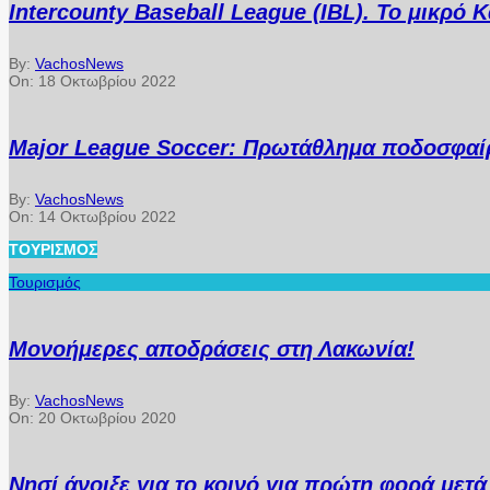
Intercounty Baseball League (IBL). Το μικρό
By:
VachosNews
On:
18 Οκτωβρίου 2022
Major League Soccer: Πρωτάθλημα ποδοσφαίρ
By:
VachosNews
On:
14 Οκτωβρίου 2022
ΤΟΥΡΙΣΜΌΣ
Τουρισμός
Μονοήμερες αποδράσεις στη Λακωνία!
By:
VachosNews
On:
20 Οκτωβρίου 2020
Νησί άνοιξε για το κοινό για πρώτη φορά μετ