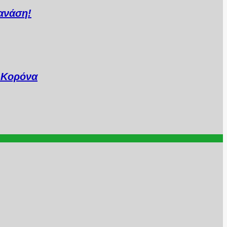
ανάση!
..Κορόνα