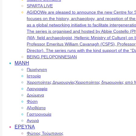
SPARTA LIVE
AGIDO
We are pleased to announce the new Centre for 
focuses on the history, archaeology, and reception of t
as a global networking initiative to facilitate intergene
The series is organised and hosted by Abbie Costello (
(MA; field archaeologist, Hellenic Ministry of Culture) 
Professor Emeritus William Cavanagh (CSPS), Professor
Director). The series runs with the kind support of the
BEING PELOPONNESIAN
ΜΑΝΗ
Περιήγηση
Ιστορία
Χειροποίητες Δημιουργίες
Χειροποίητες δημιουργίες από 
Λαογραφία
Δρώμενα
Φύση
Αξιοθέατα
Γαστρονομία
Αγορά
ΕΡΕΥΝΑ
Φώτιος Τούμπανος