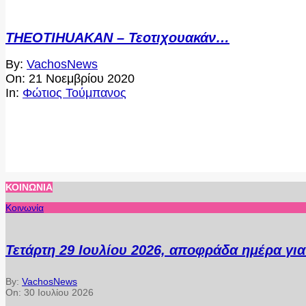
THEOTIHUAKAN – Τεοτιχουακάν…
2020-
By:
VachosNews
11-
On:
21 Νοεμβρίου 2020
21
In:
Φώτιος Τούμπανος
ΚΟΙΝΩΝΊΑ
Κοινωνία
Τετάρτη 29 Ιουλίου 2026, αποφράδα ημέρα γι
By:
VachosNews
On:
30 Ιουλίου 2026