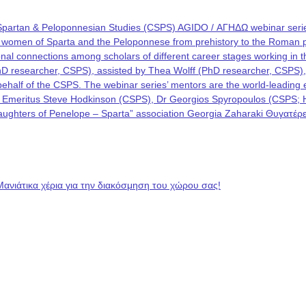
Spartan & Peloponnesian Studies (CSPS) AGIDO / ΑΓΗΔΩ webinar series
he women of Sparta and the Peloponnese from prehistory to the Roman p
rational connections among scholars of different career stages working i
PhD researcher, CSPS), assisted by Thea Wolff (PhD researcher, CSPS)
on behalf of the CSPS. The webinar series’ mentors are the world-leadin
 Emeritus Steve Hodkinson (CSPS), Dr Georgios Spyropoulos (CSPS; Hel
 “Daughters of Penelope – Sparta” association Georgia Zaharaki Θυγατ
Μανιάτικα χέρια για την διακόσμηση του χώρου σας!