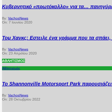
Κυβερνητικό «πρωτόκολλο» για τα… πανηγύρ
By:
VachosNews
On:
7 Ιουνίου 2020
Τομ Χανκς: Εστειλε ένα γράμμα που τα σπάει, 
By:
VachosNews
On:
23 Απριλίου 2020
ΑΘΛΗΤΙΣΜΌΣ
Αθλητισμός
Το Shannonville Motorsport Park παρουσιάζε
By:
VachosNews
On:
28 Οκτωβρίου 2022