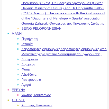
Hodkinson (CSPS), Dr Georgios Spyropoulos (CSPS;
Hellenic Ministry of Culture) and Dr Chrysanthi Gallou
(CSPS Director). The series runs with the kind support
of the “Daughters of Penelope – Sparta” association
Georgia Zaharaki Θυγατέρες της Πηνελόπης Σπάρτης.
BEING PELOPONNESIAN
ΜΑΝΗ
Περιήγηση
Ιστορία
Χειροποίητες Δημιουργίες
Χειροποίητες δημιουργίες από
Μανιάτικα χέρια για την διακόσμηση του χώρου σας!
Λαογραφία
Δρώμενα
Φύση
Αξιοθέατα
Γαστρονομία
Αγορά
ΕΡΕΥΝΑ
Φώτιος Τούμπανος
ΣΤΗΛΕΣ
Αντώνης Καπετάνιος