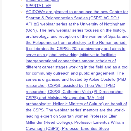
SPARTA LIVE
AGIDO
We are pleased to announce the new Centre for
Spartan & Peloponnesian Studies (CSPS) AGIDO /
ΑΓΗΔΩ webinar series at the University of Nottingham
(UoN). The new webinar series focuses on the history,
archaeology, and reception of the women of Sparta and
the Peloponnese from prehistory to the Roman period.
It celebrates the CSPS’s 20th anniversary and aims to
serve as a global networking initiative to facilitate
intergenerational connections among scholars of
different career stages working in the field and as a tool
for community outreach and public engagement. The
series is organised and hosted by Abbie Costello (PhD
researcher, CSPS), assisted by Thea Wolff (PhD
researcher, CSPS), Catherine Viola (PhD researcher,
CSPS) and Malvina Alexopoulou (MA; field
archaeologist, Hellenic Ministry of Culture) on behalf of
the CSPS. The webinar series’ mentors are the world-
leading expert on Spartan women Professor Ellen
Millender (Reed College), Professor Emeritus William
Cavanagh (CSPS), Professor Emeritus Steve