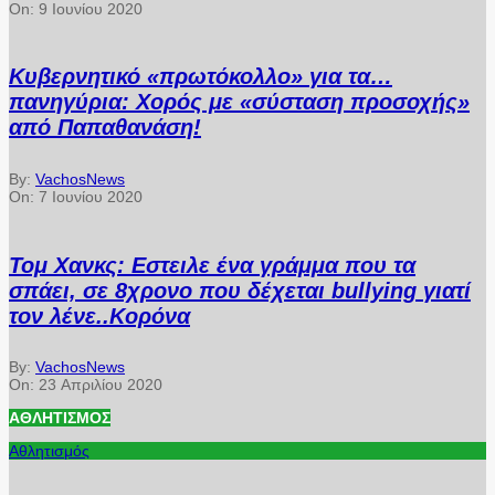
On:
9 Ιουνίου 2020
Κυβερνητικό «πρωτόκολλο» για τα…
πανηγύρια: Χορός με «σύσταση προσοχής»
από Παπαθανάση!
By:
VachosNews
On:
7 Ιουνίου 2020
Τομ Χανκς: Εστειλε ένα γράμμα που τα
σπάει, σε 8χρονο που δέχεται bullying γιατί
τον λένε..Κορόνα
By:
VachosNews
On:
23 Απριλίου 2020
ΑΘΛΗΤΙΣΜΌΣ
Αθλητισμός