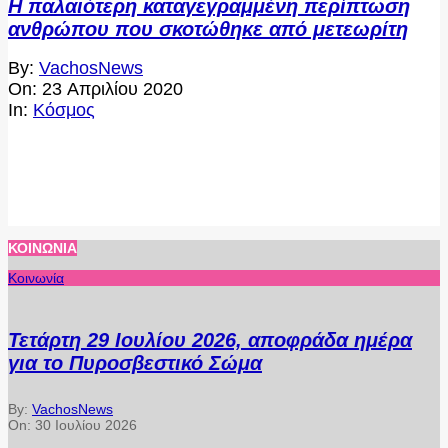
Η παλαιότερη καταγεγραμμένη περίπτωση
ανθρώπου που σκοτώθηκε από μετεωρίτη
2020-
By:
VachosNews
04-
On:
23 Απριλίου 2020
23
In:
Κόσμος
ΚΟΙΝΩΝΊΑ
Κοινωνία
Τετάρτη 29 Ιουλίου 2026, αποφράδα ημέρα
για το Πυροσβεστικό Σώμα
By:
VachosNews
On:
30 Ιουλίου 2026