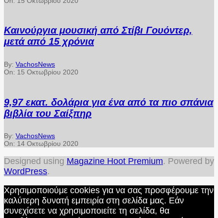
On:
15 Οκτωβρίου 2020
Καινούργια μουσική από Στίβι Γουόντερ,
μετά από 15 χρόνια
By:
VachosNews
On:
15 Οκτωβρίου 2020
9,97 εκατ. δολάρια για ένα από τα πιο σπάνια
βιβλία του Σαίξπηρ
By:
VachosNews
On:
14 Οκτωβρίου 2020
Designed using
Magazine Hoot Premium
. Powered by
WordPress
.
Χρησιμοποιούμε cookies για να σας προσφέρουμε την
καλύτερη δυνατή εμπειρία στη σελίδα μας. Εάν
συνεχίσετε να χρησιμοποιείτε τη σελίδα, θα