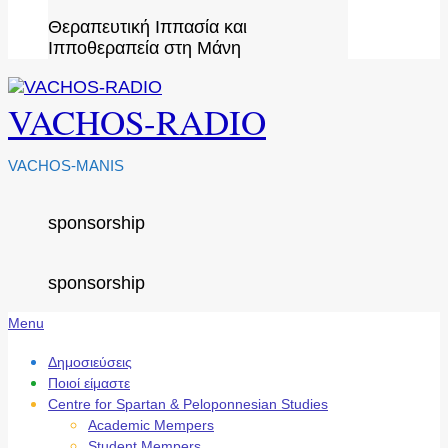
Θεραπευτική Ιππασία και
Ιπποθεραπεία στη Μάνη
VACHOS-RADIO
VACHOS-MANIS
sponsorship
sponsorship
Secondary
Menu
Navigation
Menu
Δημοσιεύσεις
Ποιοί είμαστε
Centre for Spartan & Peloponnesian Studies
Academic Mempers
Student Mempers