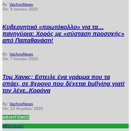
By:
VachosNews
On:
9 Ιουνίου 2020
Κυβερνητικό «πρωτόκολλο» για τα…
πανηγύρια: Χορός με «σύσταση προσοχής»
από Παπαθανάση!
By:
VachosNews
On:
7 Ιουνίου 2020
Τομ Χανκς: Εστειλε ένα γράμμα που τα
σπάει, σε 8χρονο που δέχεται bullying γιατί
τον λένε..Κορόνα
By:
VachosNews
On:
23 Απριλίου 2020
ΑΘΛΗΤΙΣΜΌΣ
Αθλητισμός