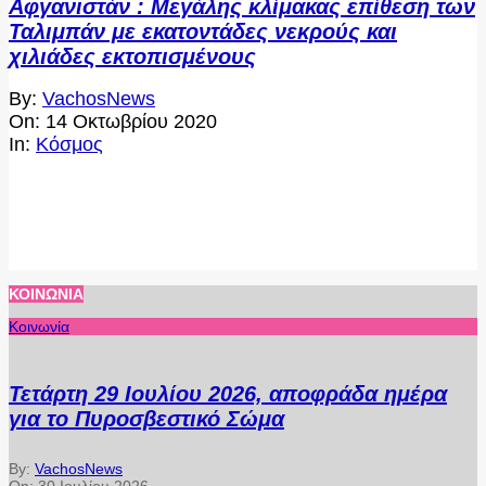
Αφγανιστάν : Μεγάλης κλίμακας επίθεση των
Ταλιμπάν με εκατοντάδες νεκρούς και
χιλιάδες εκτοπισμένους
2020-
By:
VachosNews
10-
On:
14 Οκτωβρίου 2020
14
In:
Κόσμος
ΚΟΙΝΩΝΊΑ
Κοινωνία
Τετάρτη 29 Ιουλίου 2026, αποφράδα ημέρα
για το Πυροσβεστικό Σώμα
By:
VachosNews