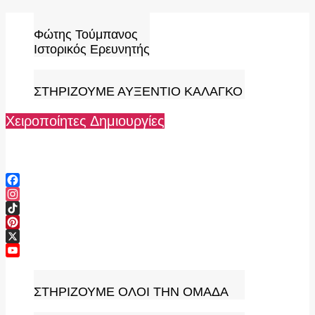
Skip
to
Φώτης Τούμπανος
content
Ιστορικός Ερευνητής
ΣΤΗΡΙΖΟΥΜΕ ΑΥΞΕΝΤΙΟ ΚΑΛΑΓΚΟ
Χειροποίητες Δημιουργίες
Facebook
Instagram
TikTok
Pinterest
X
YouTube
Channel
ΣΤΗΡΙΖΟΥΜΕ ΟΛΟΙ ΤΗΝ ΟΜΑΔΑ