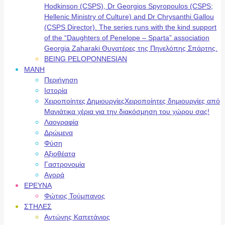
Hodkinson (CSPS), Dr Georgios Spyropoulos (CSPS;
Hellenic Ministry of Culture) and Dr Chrysanthi Gallou
(CSPS Director). The series runs with the kind support
of the “Daughters of Penelope – Sparta” association
Georgia Zaharaki Θυγατέρες της Πηνελόπης Σπάρτης.
BEING PELOPONNESIAN
ΜΑΝΗ
Περιήγηση
Ιστορία
Χειροποίητες Δημιουργίες
Χειροποίητες δημιουργίες από
Μανιάτικα χέρια για την διακόσμηση του χώρου σας!
Λαογραφία
Δρώμενα
Φύση
Αξιοθέατα
Γαστρονομία
Αγορά
ΕΡΕΥΝΑ
Φώτιος Τούμπανος
ΣΤΗΛΕΣ
Αντώνης Καπετάνιος