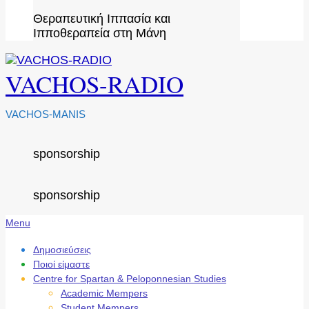
Θεραπευτική Ιππασία και
Ιπποθεραπεία στη Μάνη
VACHOS-RADIO
VACHOS-MANIS
sponsorship
sponsorship
Secondary
Menu
Navigation
Menu
Δημοσιεύσεις
Ποιοί είμαστε
Centre for Spartan & Peloponnesian Studies
Academic Mempers
Student Mempers