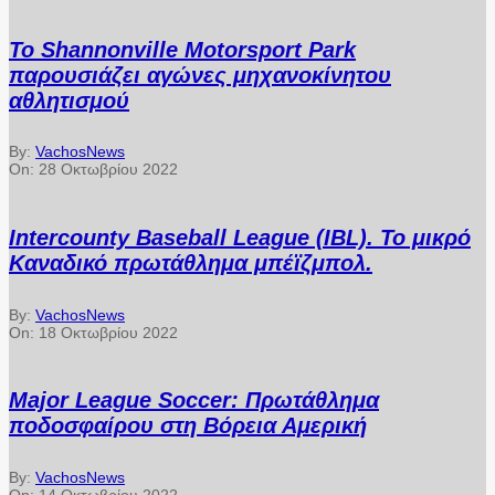
Το Shannonville Motorsport Park
παρουσιάζει αγώνες μηχανοκίνητου
αθλητισμού
By:
VachosNews
On:
28 Οκτωβρίου 2022
Intercounty Baseball League (IBL). Το μικρό
Καναδικό πρωτάθλημα μπέϊζμπολ.
By:
VachosNews
On:
18 Οκτωβρίου 2022
Major League Soccer: Πρωτάθλημα
ποδοσφαίρου στη Βόρεια Αμερική
By:
VachosNews
On:
14 Οκτωβρίου 2022