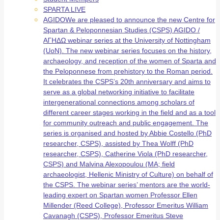
SPARTA LIVE
AGIDO
We are pleased to announce the new Centre for
Spartan & Peloponnesian Studies (CSPS) AGIDO /
ΑΓΗΔΩ webinar series at the University of Nottingham
(UoN). The new webinar series focuses on the history,
archaeology, and reception of the women of Sparta and
the Peloponnese from prehistory to the Roman period.
It celebrates the CSPS’s 20th anniversary and aims to
serve as a global networking initiative to facilitate
intergenerational connections among scholars of
different career stages working in the field and as a tool
for community outreach and public engagement. The
series is organised and hosted by Abbie Costello (PhD
researcher, CSPS), assisted by Thea Wolff (PhD
researcher, CSPS), Catherine Viola (PhD researcher,
CSPS) and Malvina Alexopoulou (MA; field
archaeologist, Hellenic Ministry of Culture) on behalf of
the CSPS. The webinar series’ mentors are the world-
leading expert on Spartan women Professor Ellen
Millender (Reed College), Professor Emeritus William
Cavanagh (CSPS), Professor Emeritus Steve