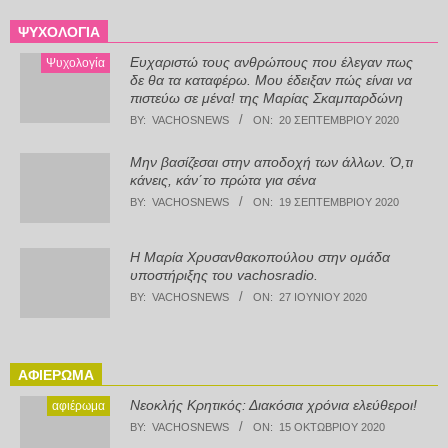
ΨΥΧΟΛΟΓΊΑ
Ευχαριστώ τους ανθρώπους που έλεγαν πως
Ψυχολογία
δε θα τα καταφέρω. Μου έδειξαν πώς είναι να
πιστεύω σε μένα! της Μαρίας Σκαμπαρδώνη
BY:
VACHOSNEWS
ON:
20 ΣΕΠΤΕΜΒΡΊΟΥ 2020
Μην βασίζεσαι στην αποδοχή των άλλων. Ό,τι
κάνεις, κάν΄το πρώτα για σένα
BY:
VACHOSNEWS
ON:
19 ΣΕΠΤΕΜΒΡΊΟΥ 2020
Η Μαρία Χρυσανθακοπούλου στην ομάδα
υποστήριξης του vachosradio.
BY:
VACHOSNEWS
ON:
27 ΙΟΥΝΊΟΥ 2020
ΑΦΙΈΡΩΜΑ
Νεοκλής Κρητικός: Διακόσια χρόνια ελεύθεροι!
αφιέρωμα
BY:
VACHOSNEWS
ON:
15 ΟΚΤΩΒΡΊΟΥ 2020