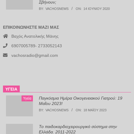
Σβήνουν;
BY:
VACHOSNEWS
ON:
14 ΙΟΥΝΊΟΥ 2020
ΕΠΙΚΟΙΝΩΝΉΣΤΕ ΜΑΖΊ ΜΑΣ
Βαχός Ανατολικής Μάνης
6907005789- 2733052143
vachosradio@gmail.com
ΥΓΕΊΑ
Παγκόσμια Ημέρα Οικογενειακού Γιατρού: 19
Υγεία
Μαΐου 2023!
BY:
VACHOSNEWS
ON:
18 ΜΑΪ́ΟΥ 2023
Το παιδοκαρδιοχειρουργικό σύστημα στην
Ελλάδα. 2011-2022