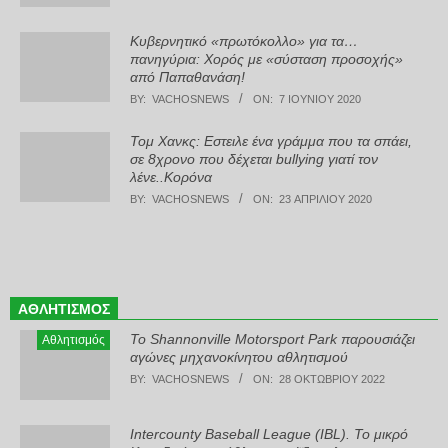
Κυβερνητικό «πρωτόκολλο» για τα…
πανηγύρια: Χορός με «σύσταση προσοχής»
από Παπαθανάση!
BY:
VACHOSNEWS
ON:
7 ΙΟΥΝΊΟΥ 2020
Τομ Χανκς: Εστειλε ένα γράμμα που τα σπάει,
σε 8χρονο που δέχεται bullying γιατί τον
λένε..Κορόνα
BY:
VACHOSNEWS
ON:
23 ΑΠΡΙΛΊΟΥ 2020
ΑΘΛΗΤΙΣΜΌΣ
Το Shannonville Motorsport Park παρουσιάζει
Αθλητισμός
αγώνες μηχανοκίνητου αθλητισμού
BY:
VACHOSNEWS
ON:
28 ΟΚΤΩΒΡΊΟΥ 2022
Intercounty Baseball League (IBL). Το μικρό