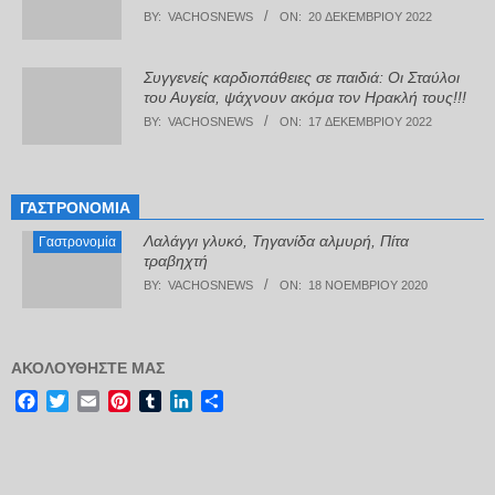
BY:
VACHOSNEWS
ON:
20 ΔΕΚΕΜΒΡΊΟΥ 2022
Συγγενείς καρδιοπάθειες σε παιδιά: Οι Σταύλοι
του Αυγεία, ψάχνουν ακόμα τον Ηρακλή τους!!!
BY:
VACHOSNEWS
ON:
17 ΔΕΚΕΜΒΡΊΟΥ 2022
ΓΑΣΤΡΟΝΟΜΊΑ
Λαλάγγι γλυκό, Τηγανίδα αλμυρή, Πίτα
Γαστρονομία
τραβηχτή
BY:
VACHOSNEWS
ON:
18 ΝΟΕΜΒΡΊΟΥ 2020
ΑΚΟΛΟΥΘΉΣΤΕ ΜΑΣ
Facebook
Twitter
Email
Pinterest
Tumblr
LinkedIn
Μοιραστείτε