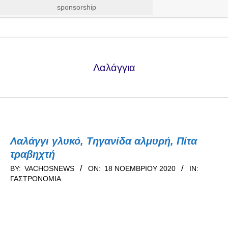
sponsorship
Secondary
Navigation
Menu
Λαλάγγια
Λαλάγγι γλυκό, Τηγανίδα αλμυρή, Πίτα
τραβηχτή
2020-
BY:
VACHOSNEWS
ON:
18 ΝΟΕΜΒΡΊΟΥ 2020
IN:
ΓΑΣΤΡΟΝΟΜΊΑ
11-
18