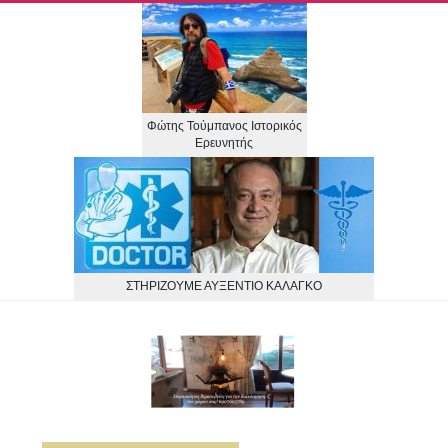
Skip
to
content
Φώτης Τούμπανος Ιστορικός
Ερευνητής
ΣΤΗΡΙΖΟΥΜΕ ΑΥΞΕΝΤΙΟ ΚΑΛΑΓΚΟ