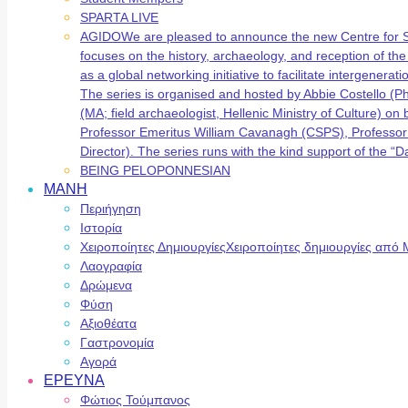
SPARTA LIVE
AGIDO
We are pleased to announce the new Centre for 
focuses on the history, archaeology, and reception of t
as a global networking initiative to facilitate intergene
The series is organised and hosted by Abbie Costello (
(MA; field archaeologist, Hellenic Ministry of Culture) 
Professor Emeritus William Cavanagh (CSPS), Professor
Director). The series runs with the kind support of the
BEING PELOPONNESIAN
ΜΑΝΗ
Περιήγηση
Ιστορία
Χειροποίητες Δημιουργίες
Χειροποίητες δημιουργίες από 
Λαογραφία
Δρώμενα
Φύση
Αξιοθέατα
Γαστρονομία
Αγορά
ΕΡΕΥΝΑ
Φώτιος Τούμπανος