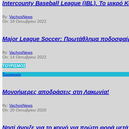
Intercounty Baseball League (IBL). Το μικρό
By:
VachosNews
On:
18 Οκτωβρίου 2022
Major League Soccer: Πρωτάθλημα ποδοσφαίρ
By:
VachosNews
On:
14 Οκτωβρίου 2022
ΤΟΥΡΙΣΜΌΣ
Τουρισμός
Μονοήμερες αποδράσεις στη Λακωνία!
By:
VachosNews
On:
20 Οκτωβρίου 2020
Νησί άνοιξε για το κοινό για πρώτη φορά μετ