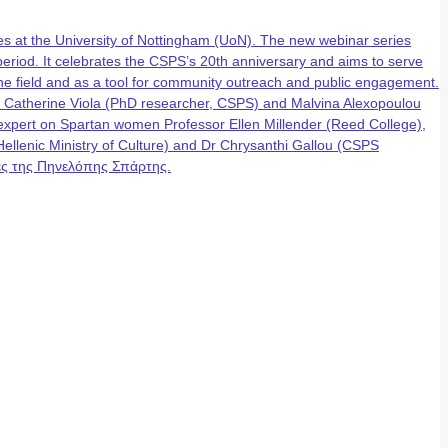
 at the University of Nottingham (UoN). The new webinar series
eriod. It celebrates the CSPS’s 20th anniversary and aims to serve
n the field and as a tool for community outreach and public engagement.
, Catherine Viola (PhD researcher, CSPS) and Malvina Alexopoulou
g expert on Spartan women Professor Ellen Millender (Reed College),
lenic Ministry of Culture) and Dr Chrysanthi Gallou (CSPS
έρες της Πηνελόπης Σπάρτης.