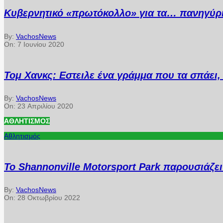
Κυβερνητικό «πρωτόκολλο» για τα… πανηγύρ
By:
VachosNews
On:
7 Ιουνίου 2020
Τομ Χανκς: Εστειλε ένα γράμμα που τα σπάει, 
By:
VachosNews
On:
23 Απριλίου 2020
ΑΘΛΗΤΙΣΜΌΣ
Αθλητισμός
Το Shannonville Motorsport Park παρουσιάζε
By:
VachosNews
On:
28 Οκτωβρίου 2022