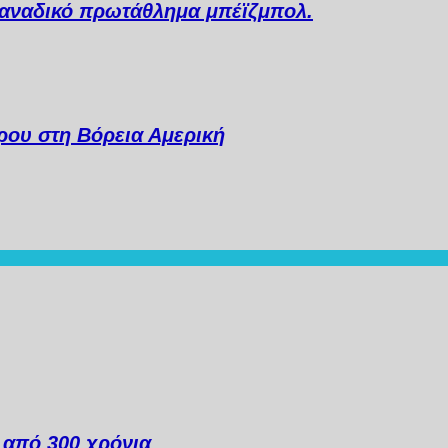
 Καναδικό πρωτάθλημα μπέϊζμπολ.
ου στη Βόρεια Αμερική
ά από 300 χρόνια