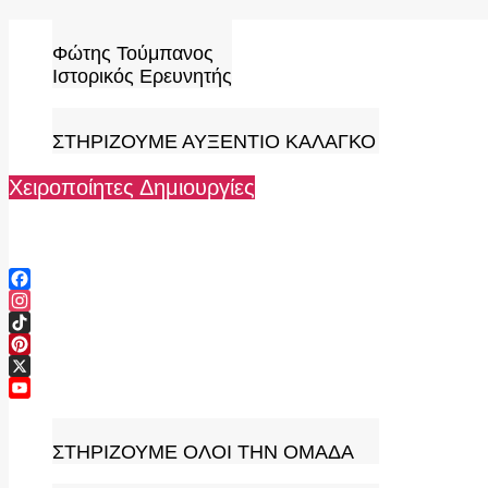
Skip
to
Φώτης Τούμπανος
content
Ιστορικός Ερευνητής
ΣΤΗΡΙΖΟΥΜΕ ΑΥΞΕΝΤΙΟ ΚΑΛΑΓΚΟ
Χειροποίητες Δημιουργίες
Facebook
Instagram
TikTok
Pinterest
X
YouTube
Channel
ΣΤΗΡΙΖΟΥΜΕ ΟΛΟΙ ΤΗΝ ΟΜΑΔΑ