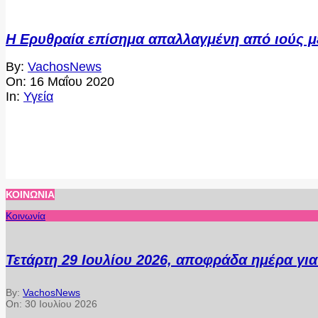
Η Ερυθραία επίσημα απαλλαγμένη από ιούς μ
2020-
By:
VachosNews
05-
On:
16 Μαΐου 2020
16
In:
Υγεία
ΚΟΙΝΩΝΊΑ
Κοινωνία
Τετάρτη 29 Ιουλίου 2026, αποφράδα ημέρα γι
By:
VachosNews
On:
30 Ιουλίου 2026