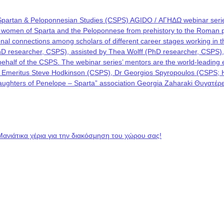
Spartan & Peloponnesian Studies (CSPS) AGIDO / ΑΓΗΔΩ webinar series
he women of Sparta and the Peloponnese from prehistory to the Roman p
rational connections among scholars of different career stages working i
PhD researcher, CSPS), assisted by Thea Wolff (PhD researcher, CSPS)
on behalf of the CSPS. The webinar series’ mentors are the world-leadin
 Emeritus Steve Hodkinson (CSPS), Dr Georgios Spyropoulos (CSPS; Hel
 “Daughters of Penelope – Sparta” association Georgia Zaharaki Θυγατ
Μανιάτικα χέρια για την διακόσμηση του χώρου σας!