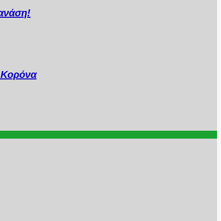
ανάση!
..Κορόνα