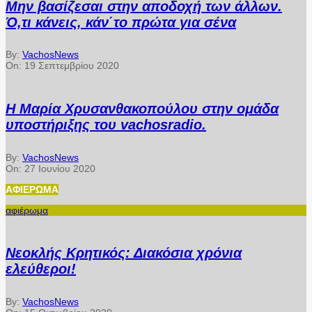
Μην βασίζεσαι στην αποδοχή των άλλων.
Ό,τι κάνεις, κάν΄το πρώτα για σένα
By:
VachosNews
On:
19 Σεπτεμβρίου 2020
Η Μαρία Χρυσανθακοπούλου στην ομάδα
υποστήριξης του vachosradio.
By:
VachosNews
On:
27 Ιουνίου 2020
ΑΦΙΈΡΩΜΑ
αφιέρωμα
Νεοκλής Κρητικός: Διακόσια χρόνια
ελεύθεροι!
By:
VachosNews