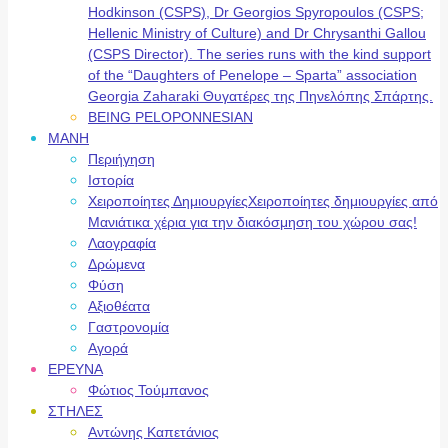
Hodkinson (CSPS), Dr Georgios Spyropoulos (CSPS;
Hellenic Ministry of Culture) and Dr Chrysanthi Gallou
(CSPS Director). The series runs with the kind support
of the “Daughters of Penelope – Sparta” association
Georgia Zaharaki Θυγατέρες της Πηνελόπης Σπάρτης.
BEING PELOPONNESIAN
ΜΑΝΗ
Περιήγηση
Ιστορία
Χειροποίητες Δημιουργίες
Χειροποίητες δημιουργίες από
Μανιάτικα χέρια για την διακόσμηση του χώρου σας!
Λαογραφία
Δρώμενα
Φύση
Αξιοθέατα
Γαστρονομία
Αγορά
ΕΡΕΥΝΑ
Φώτιος Τούμπανος
ΣΤΗΛΕΣ
Αντώνης Καπετάνιος