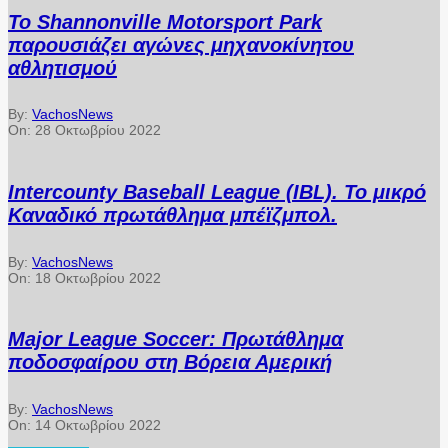
Το Shannonville Motorsport Park
παρουσιάζει αγώνες μηχανοκίνητου
αθλητισμού
By:
VachosNews
On:
28 Οκτωβρίου 2022
Intercounty Baseball League (IBL). Το μικρό
Καναδικό πρωτάθλημα μπέϊζμπολ.
By:
VachosNews
On:
18 Οκτωβρίου 2022
Major League Soccer: Πρωτάθλημα
ποδοσφαίρου στη Βόρεια Αμερική
By:
VachosNews
On:
14 Οκτωβρίου 2022