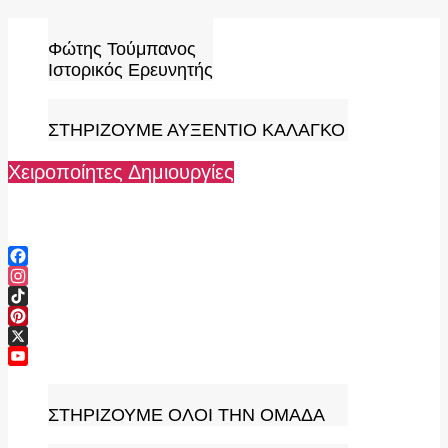
Skip
to
Φώτης Τούμπανος
content
Ιστορικός Ερευνητής
ΣΤΗΡΙΖΟΥΜΕ ΑΥΞΕΝΤΙΟ ΚΑΛΑΓΚΟ
Χειροποίητες Δημιουργίες
Facebook
Instagram
TikTok
Pinterest
X
YouTube
Channel
ΣΤΗΡΙΖΟΥΜΕ ΟΛΟΙ ΤΗΝ ΟΜΑΔΑ