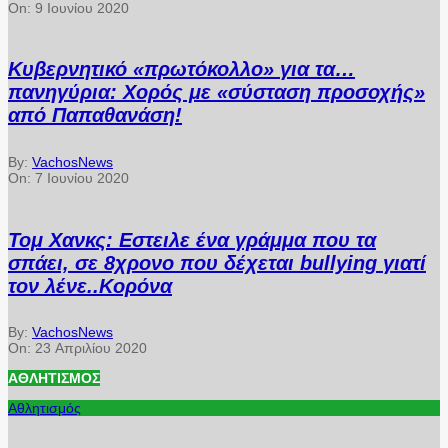
On:
9 Ιουνίου 2020
Κυβερνητικό «πρωτόκολλο» για τα…
πανηγύρια: Χορός με «σύσταση προσοχής»
από Παπαθανάση!
By:
VachosNews
On:
7 Ιουνίου 2020
Τομ Χανκς: Εστειλε ένα γράμμα που τα
σπάει, σε 8χρονο που δέχεται bullying γιατί
τον λένε..Κορόνα
By:
VachosNews
On:
23 Απριλίου 2020
ΑΘΛΗΤΙΣΜΌΣ
Αθλητισμός