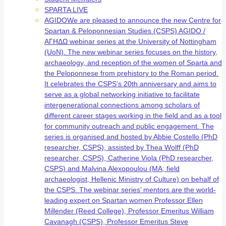
SPARTA LIVE
AGIDO
We are pleased to announce the new Centre for
Spartan & Peloponnesian Studies (CSPS) AGIDO /
ΑΓΗΔΩ webinar series at the University of Nottingham
(UoN). The new webinar series focuses on the history,
archaeology, and reception of the women of Sparta and
the Peloponnese from prehistory to the Roman period.
It celebrates the CSPS’s 20th anniversary and aims to
serve as a global networking initiative to facilitate
intergenerational connections among scholars of
different career stages working in the field and as a tool
for community outreach and public engagement. The
series is organised and hosted by Abbie Costello (PhD
researcher, CSPS), assisted by Thea Wolff (PhD
researcher, CSPS), Catherine Viola (PhD researcher,
CSPS) and Malvina Alexopoulou (MA; field
archaeologist, Hellenic Ministry of Culture) on behalf of
the CSPS. The webinar series’ mentors are the world-
leading expert on Spartan women Professor Ellen
Millender (Reed College), Professor Emeritus William
Cavanagh (CSPS), Professor Emeritus Steve