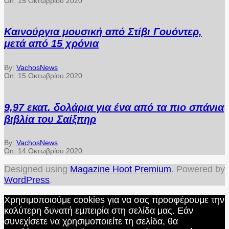
On:
15 Οκτωβρίου 2020
Καινούργια μουσική από Στίβι Γουόντερ,
μετά από 15 χρόνια
By:
VachosNews
On:
15 Οκτωβρίου 2020
9,97 εκατ. δολάρια για ένα από τα πιο σπάνια
βιβλία του Σαίξπηρ
By:
VachosNews
On:
14 Οκτωβρίου 2020
Designed using
Magazine Hoot Premium
. Powered by
WordPress
.
Χρησιμοποιούμε cookies για να σας προσφέρουμε την
καλύτερη δυνατή εμπειρία στη σελίδα μας. Εάν
συνεχίσετε να χρησιμοποιείτε τη σελίδα, θα