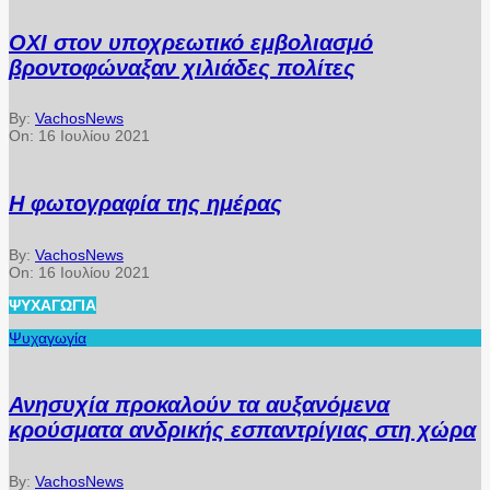
ΟΧΙ στον υποχρεωτικό εμβολιασμό
βροντοφώναξαν χιλιάδες πολίτες
By:
VachosNews
On:
16 Ιουλίου 2021
Η φωτογραφία της ημέρας
By:
VachosNews
On:
16 Ιουλίου 2021
ΨΥΧΑΓΩΓΊΑ
Ψυχαγωγία
Ανησυχία προκαλούν τα αυξανόμενα
κρούσματα ανδρικής εσπαντρίγιας στη χώρα
By:
VachosNews