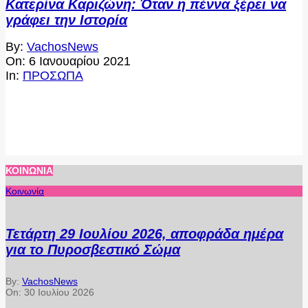
Κατερίνα Καριζώνη: Όταν η πέννα ξέρει να
γράφει την Ιστορία
2021-
By:
VachosNews
01-
On:
6 Ιανουαρίου 2021
06
In:
ΠΡΟΣΩΠΑ
ΚΟΙΝΩΝΊΑ
Κοινωνία
Τετάρτη 29 Ιουλίου 2026, αποφράδα ημέρα
για το Πυροσβεστικό Σώμα
By:
VachosNews
On:
30 Ιουλίου 2026