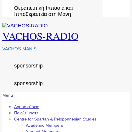
Θεραπευτική Ιππασία και
Ιπποθεραπεία στη Μάνη
VACHOS-RADIO
VACHOS-MANIS
sponsorship
sponsorship
Secondary
Menu
Navigation
Menu
Δημοσιεύσεις
Ποιοί είμαστε
Centre for Spartan & Peloponnesian Studies
Academic Mempers
Student Mempers