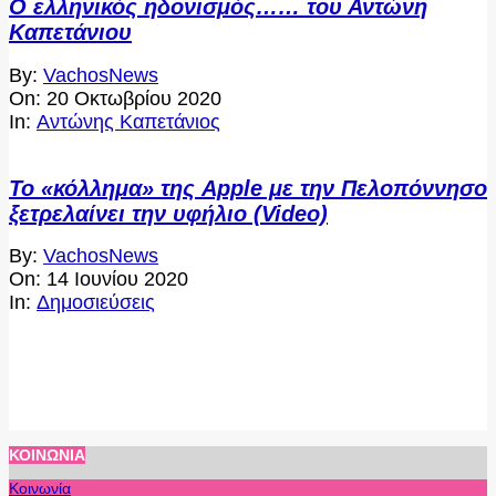
Ο ελληνικός ηδονισμός…… του Αντώνη
Καπετάνιου
2020-
By:
VachosNews
10-
On:
20 Οκτωβρίου 2020
20
In:
Αντώνης Καπετάνιος
Το «κόλλημα» της Apple με την Πελοπόννησο
ξετρελαίνει την υφήλιο (Video)
2020-
By:
VachosNews
06-
On:
14 Ιουνίου 2020
14
In:
Δημοσιεύσεις
ΚΟΙΝΩΝΊΑ
Κοινωνία