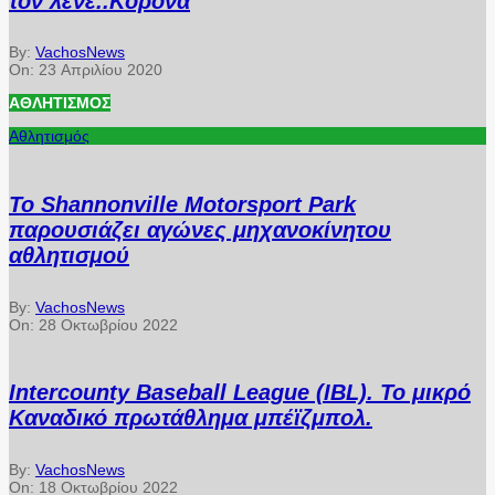
τον λένε..Κορόνα
By:
VachosNews
On:
23 Απριλίου 2020
ΑΘΛΗΤΙΣΜΌΣ
Αθλητισμός
Το Shannonville Motorsport Park
παρουσιάζει αγώνες μηχανοκίνητου
αθλητισμού
By:
VachosNews
On:
28 Οκτωβρίου 2022
Intercounty Baseball League (IBL). Το μικρό
Καναδικό πρωτάθλημα μπέϊζμπολ.
By:
VachosNews
On:
18 Οκτωβρίου 2022