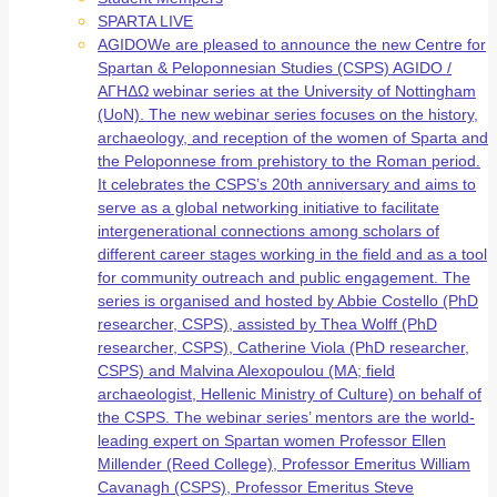
SPARTA LIVE
AGIDO
We are pleased to announce the new Centre for
Spartan & Peloponnesian Studies (CSPS) AGIDO /
ΑΓΗΔΩ webinar series at the University of Nottingham
(UoN). The new webinar series focuses on the history,
archaeology, and reception of the women of Sparta and
the Peloponnese from prehistory to the Roman period.
It celebrates the CSPS’s 20th anniversary and aims to
serve as a global networking initiative to facilitate
intergenerational connections among scholars of
different career stages working in the field and as a tool
for community outreach and public engagement. The
series is organised and hosted by Abbie Costello (PhD
researcher, CSPS), assisted by Thea Wolff (PhD
researcher, CSPS), Catherine Viola (PhD researcher,
CSPS) and Malvina Alexopoulou (MA; field
archaeologist, Hellenic Ministry of Culture) on behalf of
the CSPS. The webinar series’ mentors are the world-
leading expert on Spartan women Professor Ellen
Millender (Reed College), Professor Emeritus William
Cavanagh (CSPS), Professor Emeritus Steve