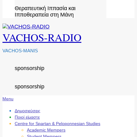
Θεραπευτική Ιππασία και
Ιπποθεραπεία στη Μάνη
VACHOS-RADIO
VACHOS-MANIS
sponsorship
sponsorship
Secondary
Menu
Navigation
Menu
Δημοσιεύσεις
Ποιοί είμαστε
Centre for Spartan & Peloponnesian Studies
Academic Mempers
Student Mempers