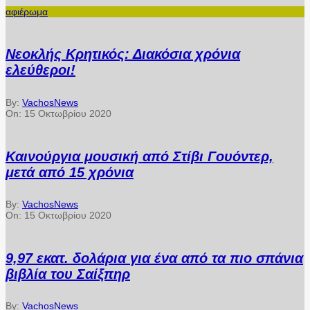
αφιέρωμα
Νεοκλής Κρητικός: Διακόσια χρόνια
ελεύθεροι!
By:
VachosNews
On:
15 Οκτωβρίου 2020
Καινούργια μουσική από Στίβι Γουόντερ,
μετά από 15 χρόνια
By:
VachosNews
On:
15 Οκτωβρίου 2020
9,97 εκατ. δολάρια για ένα από τα πιο σπάνια
βιβλία του Σαίξπηρ
By:
VachosNews