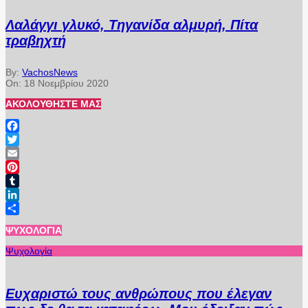
Λαλάγγι γλυκό, Τηγανίδα αλμυρή, Πίτα
τραβηχτή
By:
VachosNews
On:
18 Νοεμβρίου 2020
ΑΚΟΛΟΥΘΉΣΤΕ ΜΑΣ
Facebook
Twitter
Email
Pinterest
Tumblr
LinkedIn
Μοιραστείτε
ΨΥΧΟΛΟΓΊΑ
Ψυχολογία
Ευχαριστώ τους ανθρώπους που έλεγαν