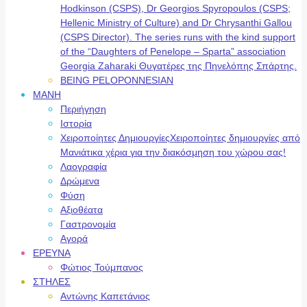
Hodkinson (CSPS), Dr Georgios Spyropoulos (CSPS;
Hellenic Ministry of Culture) and Dr Chrysanthi Gallou
(CSPS Director). The series runs with the kind support
of the “Daughters of Penelope – Sparta” association
Georgia Zaharaki Θυγατέρες της Πηνελόπης Σπάρτης.
BEING PELOPONNESIAN
ΜΑΝΗ
Περιήγηση
Ιστορία
Χειροποίητες Δημιουργίες
Χειροποίητες δημιουργίες από
Μανιάτικα χέρια για την διακόσμηση του χώρου σας!
Λαογραφία
Δρώμενα
Φύση
Αξιοθέατα
Γαστρονομία
Αγορά
ΕΡΕΥΝΑ
Φώτιος Τούμπανος
ΣΤΗΛΕΣ
Αντώνης Καπετάνιος