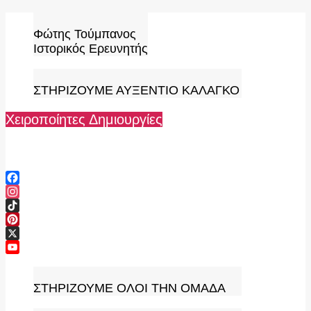
Skip
to
Φώτης Τούμπανος
content
Ιστορικός Ερευνητής
ΣΤΗΡΙΖΟΥΜΕ ΑΥΞΕΝΤΙΟ ΚΑΛΑΓΚΟ
Χειροποίητες Δημιουργίες
Facebook
Instagram
TikTok
Pinterest
X
YouTube
Channel
ΣΤΗΡΙΖΟΥΜΕ ΟΛΟΙ ΤΗΝ ΟΜΑΔΑ