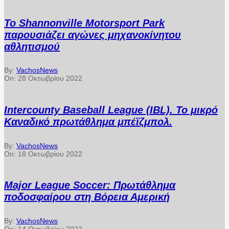
Το Shannonville Motorsport Park
παρουσιάζει αγώνες μηχανοκίνητου
αθλητισμού
By:
VachosNews
On:
28 Οκτωβρίου 2022
Intercounty Baseball League (IBL). Το μικρό
Καναδικό πρωτάθλημα μπέϊζμπολ.
By:
VachosNews
On:
18 Οκτωβρίου 2022
Major League Soccer: Πρωτάθλημα
ποδοσφαίρου στη Βόρεια Αμερική
By:
VachosNews
On:
14 Οκτωβρίου 2022