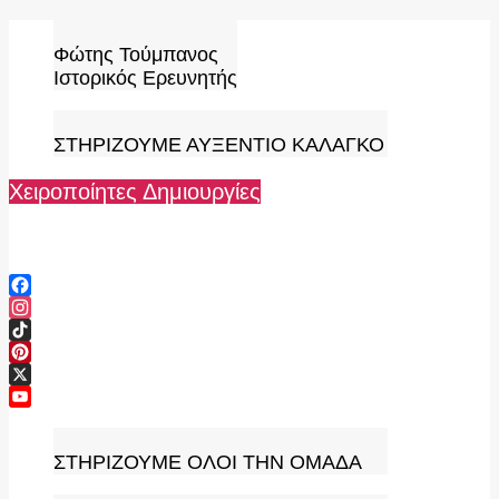
Skip
to
Φώτης Τούμπανος
content
Ιστορικός Ερευνητής
ΣΤΗΡΙΖΟΥΜΕ ΑΥΞΕΝΤΙΟ ΚΑΛΑΓΚΟ
Χειροποίητες Δημιουργίες
Facebook
Instagram
TikTok
Pinterest
X
YouTube
Channel
ΣΤΗΡΙΖΟΥΜΕ ΟΛΟΙ ΤΗΝ ΟΜΑΔΑ