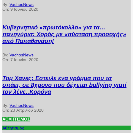
By:
VachosNews
On:
9 Ιουνίου 2020
Κυβερνητικό «πρωτόκολλο» για τα…
πανηγύρια: Χορός με «σύσταση προσοχής»
από Παπαθανάση!
By:
VachosNews
On:
7 Ιουνίου 2020
Τομ Χανκς: Εστειλε ένα γράμμα που τα
σπάει, σε 8χρονο που δέχεται bullying γιατί
τον λένε..Κορόνα
By:
VachosNews
On:
23 Απριλίου 2020
ΑΘΛΗΤΙΣΜΌΣ
Αθλητισμός