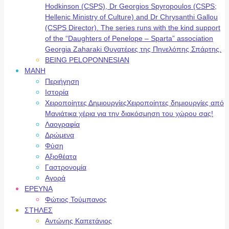
Hodkinson (CSPS), Dr Georgios Spyropoulos (CSPS;
Hellenic Ministry of Culture) and Dr Chrysanthi Gallou
(CSPS Director). The series runs with the kind support
of the “Daughters of Penelope – Sparta” association
Georgia Zaharaki Θυγατέρες της Πηνελόπης Σπάρτης.
BEING PELOPONNESIAN
ΜΑΝΗ
Περιήγηση
Ιστορία
Χειροποίητες Δημιουργίες
Χειροποίητες δημιουργίες από
Μανιάτικα χέρια για την διακόσμηση του χώρου σας!
Λαογραφία
Δρώμενα
Φύση
Αξιοθέατα
Γαστρονομία
Αγορά
ΕΡΕΥΝΑ
Φώτιος Τούμπανος
ΣΤΗΛΕΣ
Αντώνης Καπετάνιος