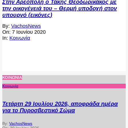
Στην Αρεόπολη ο Τάκης Θεοδωρικάκος με
την οικογένειά του – Θερμή υποδοχή στον
υπουργό (εικόνες)
2020-
By:
VachosNews
06-
On:
7 Ιουνίου 2020
07
In:
Κοινωνία
ΚΟΙΝΩΝΊΑ
Κοινωνία
Τετάρτη 29 Ιουλίου 2026, αποφράδα ημέρα
για το Πυροσβεστικό Σώμα
By:
VachosNews