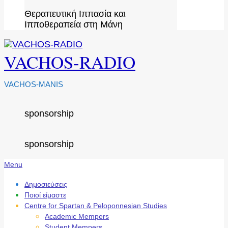
Θεραπευτική Ιππασία και
Ιπποθεραπεία στη Μάνη
VACHOS-RADIO
VACHOS-MANIS
sponsorship
sponsorship
Secondary
Menu
Navigation
Menu
Δημοσιεύσεις
Ποιοί είμαστε
Centre for Spartan & Peloponnesian Studies
Academic Mempers
Student Mempers