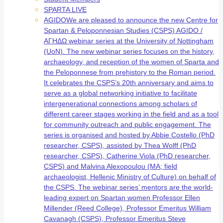
SPARTA LIVE
AGIDO
We are pleased to announce the new Centre for
Spartan & Peloponnesian Studies (CSPS) AGIDO /
ΑΓΗΔΩ webinar series at the University of Nottingham
(UoN). The new webinar series focuses on the history,
archaeology, and reception of the women of Sparta and
the Peloponnese from prehistory to the Roman period.
It celebrates the CSPS’s 20th anniversary and aims to
serve as a global networking initiative to facilitate
intergenerational connections among scholars of
different career stages working in the field and as a tool
for community outreach and public engagement. The
series is organised and hosted by Abbie Costello (PhD
researcher, CSPS), assisted by Thea Wolff (PhD
researcher, CSPS), Catherine Viola (PhD researcher,
CSPS) and Malvina Alexopoulou (MA; field
archaeologist, Hellenic Ministry of Culture) on behalf of
the CSPS. The webinar series’ mentors are the world-
leading expert on Spartan women Professor Ellen
Millender (Reed College), Professor Emeritus William
Cavanagh (CSPS), Professor Emeritus Steve