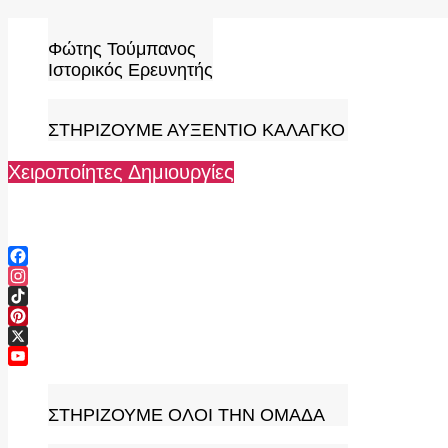
Skip
to
Φώτης Τούμπανος
content
Ιστορικός Ερευνητής
ΣΤΗΡΙΖΟΥΜΕ ΑΥΞΕΝΤΙΟ ΚΑΛΑΓΚΟ
Χειροποίητες Δημιουργίες
Facebook
Instagram
TikTok
Pinterest
X
YouTube
Channel
ΣΤΗΡΙΖΟΥΜΕ ΟΛΟΙ ΤΗΝ ΟΜΑΔΑ