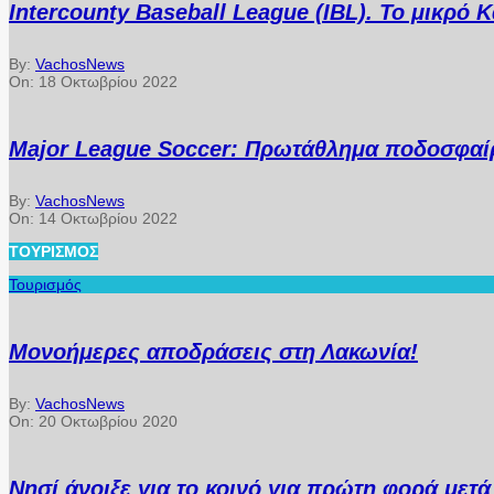
Intercounty Baseball League (IBL). Το μικρό
By:
VachosNews
On:
18 Οκτωβρίου 2022
Major League Soccer: Πρωτάθλημα ποδοσφαίρ
By:
VachosNews
On:
14 Οκτωβρίου 2022
ΤΟΥΡΙΣΜΌΣ
Τουρισμός
Μονοήμερες αποδράσεις στη Λακωνία!
By:
VachosNews
On:
20 Οκτωβρίου 2020
Νησί άνοιξε για το κοινό για πρώτη φορά μετ