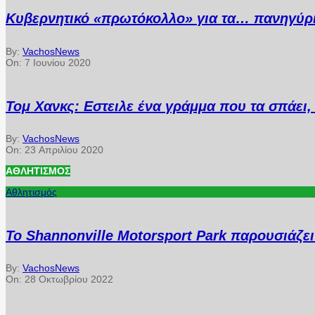
Κυβερνητικό «πρωτόκολλο» για τα… πανηγύρ
By:
VachosNews
On:
7 Ιουνίου 2020
Τομ Χανκς: Εστειλε ένα γράμμα που τα σπάει, 
By:
VachosNews
On:
23 Απριλίου 2020
ΑΘΛΗΤΙΣΜΌΣ
Αθλητισμός
Το Shannonville Motorsport Park παρουσιάζε
By:
VachosNews
On:
28 Οκτωβρίου 2022