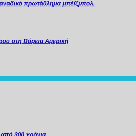
 Καναδικό πρωτάθλημα μπέϊζμπολ.
ου στη Βόρεια Αμερική
ά από 300 χρόνια