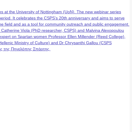
 at the University of Nottingham (UoN). The new webinar series
eriod. It celebrates the CSPS’s 20th anniversary and aims to serve
n the field and as a tool for community outreach and public engagement.
, Catherine Viola (PhD researcher, CSPS) and Malvina Alexopoulou
g expert on Spartan women Professor Ellen Millender (Reed College),
lenic Ministry of Culture) and Dr Chrysanthi Gallou (CSPS
έρες της Πηνελόπης Σπάρτης.