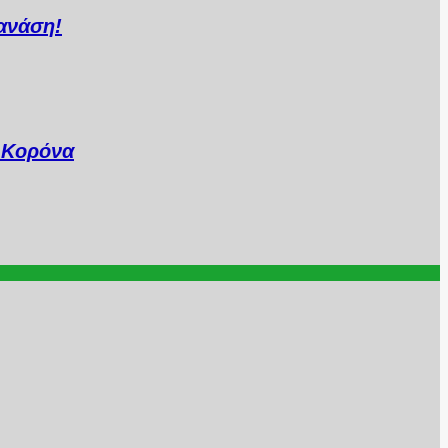
ανάση!
..Κορόνα