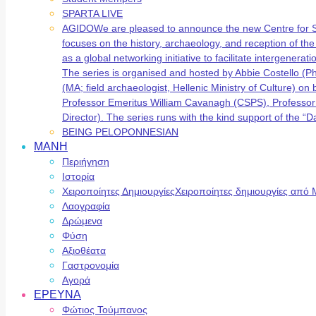
SPARTA LIVE
AGIDO
We are pleased to announce the new Centre for 
focuses on the history, archaeology, and reception of t
as a global networking initiative to facilitate intergene
The series is organised and hosted by Abbie Costello (
(MA; field archaeologist, Hellenic Ministry of Culture) 
Professor Emeritus William Cavanagh (CSPS), Professor
Director). The series runs with the kind support of the
BEING PELOPONNESIAN
ΜΑΝΗ
Περιήγηση
Ιστορία
Χειροποίητες Δημιουργίες
Χειροποίητες δημιουργίες από 
Λαογραφία
Δρώμενα
Φύση
Αξιοθέατα
Γαστρονομία
Αγορά
ΕΡΕΥΝΑ
Φώτιος Τούμπανος