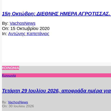
15η Οκτώβρη: ΔΙΕΘΝΗΣ ΗΜΕΡΑ ΑΓΡΟΤΙΣΣΑΣ. Τι
2020-
By:
VachosNews
10-
On:
15 Οκτωβρίου 2020
15
In:
Αντώνης Καπετάνιος
ΚΟΙΝΩΝΊΑ
Κοινωνία
Τετάρτη 29 Ιουλίου 2026, αποφράδα ημέρα γι
By:
VachosNews
On:
30 Ιουλίου 2026