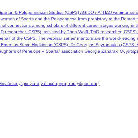
Spartan & Peloponnesian Studies (CSPS) AGIDO / ΑΓΗΔΩ webinar series
he women of Sparta and the Peloponnese from prehistory to the Roman p
rational connections among scholars of different career stages working i
PhD researcher, CSPS), assisted by Thea Wolff (PhD researcher, CSPS)
on behalf of the CSPS. The webinar series’ mentors are the world-leadin
 Emeritus Steve Hodkinson (CSPS), Dr Georgios Spyropoulos (CSPS; Hel
 “Daughters of Penelope – Sparta” association Georgia Zaharaki Θυγατ
Μανιάτικα χέρια για την διακόσμηση του χώρου σας!