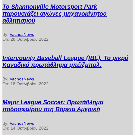
Το Shannonville Motorsport Park
παρουσιάζει αγώνες μηχανοκίνητου
αθλητισμού
By:
VachosNews
On:
28 Οκτωβρίου 2022
Intercounty Baseball League (IBL). Το μικρό
Καναδικό πρωτάθλημα μπέϊζμπολ.
By:
VachosNews
On:
18 Οκτωβρίου 2022
Major League Soccer: Πρωτάθλημα
ποδοσφαίρου στη Βόρεια Αμερική
By:
VachosNews
On:
14 Οκτωβρίου 2022