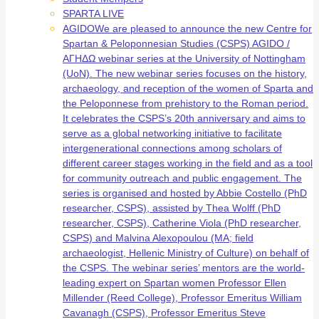
SPARTA LIVE
AGIDO
We are pleased to announce the new Centre for
Spartan & Peloponnesian Studies (CSPS) AGIDO /
ΑΓΗΔΩ webinar series at the University of Nottingham
(UoN). The new webinar series focuses on the history,
archaeology, and reception of the women of Sparta and
the Peloponnese from prehistory to the Roman period.
It celebrates the CSPS’s 20th anniversary and aims to
serve as a global networking initiative to facilitate
intergenerational connections among scholars of
different career stages working in the field and as a tool
for community outreach and public engagement. The
series is organised and hosted by Abbie Costello (PhD
researcher, CSPS), assisted by Thea Wolff (PhD
researcher, CSPS), Catherine Viola (PhD researcher,
CSPS) and Malvina Alexopoulou (MA; field
archaeologist, Hellenic Ministry of Culture) on behalf of
the CSPS. The webinar series’ mentors are the world-
leading expert on Spartan women Professor Ellen
Millender (Reed College), Professor Emeritus William
Cavanagh (CSPS), Professor Emeritus Steve