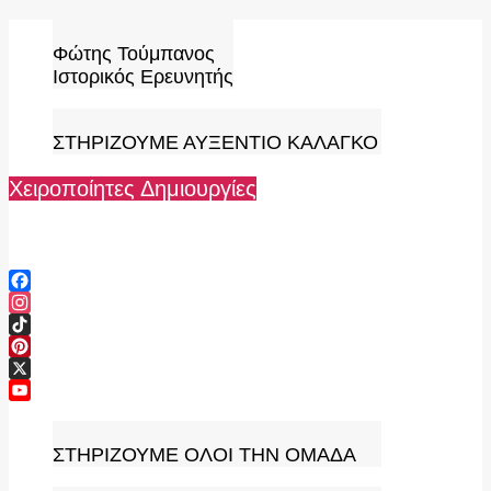
Skip
to
Φώτης Τούμπανος
content
Ιστορικός Ερευνητής
ΣΤΗΡΙΖΟΥΜΕ ΑΥΞΕΝΤΙΟ ΚΑΛΑΓΚΟ
Χειροποίητες Δημιουργίες
Facebook
Instagram
TikTok
Pinterest
X
YouTube
Channel
ΣΤΗΡΙΖΟΥΜΕ ΟΛΟΙ ΤΗΝ ΟΜΑΔΑ