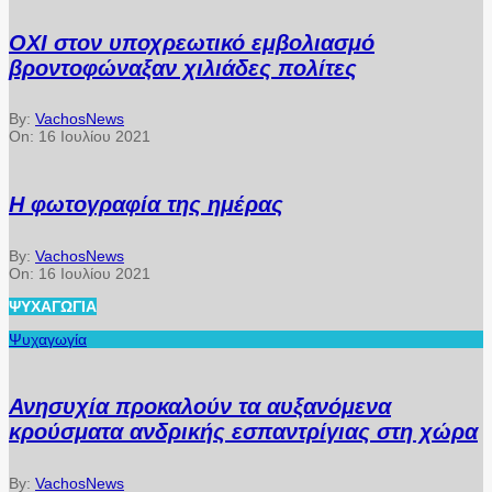
ΟΧΙ στον υποχρεωτικό εμβολιασμό
βροντοφώναξαν χιλιάδες πολίτες
By:
VachosNews
On:
16 Ιουλίου 2021
Η φωτογραφία της ημέρας
By:
VachosNews
On:
16 Ιουλίου 2021
ΨΥΧΑΓΩΓΊΑ
Ψυχαγωγία
Ανησυχία προκαλούν τα αυξανόμενα
κρούσματα ανδρικής εσπαντρίγιας στη χώρα
By:
VachosNews