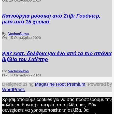
On:
15 Οκτωβρίου 2020
Καινούργια μουσική από Στίβι Γουόντερ,
μετά από 15 χρόνια
By:
VachosNews
On:
15 Οκτωβρίου 2020
9,97 εκατ. δολάρια για ένα από τα πιο σπάνια
βιβλία του Σαίξπηρ
By:
VachosNews
On:
14 Οκτωβρίου 2020
Designed using
Magazine Hoot Premium
. Powered by
WordPress
.
Χρησιμοποιούμε cookies για να σας προσφέρουμε την
καλύτερη δυνατή εμπειρία στη σελίδα μας. Εάν
συνεχίσετε να χρησιμοποιείτε τη σελίδα, θα