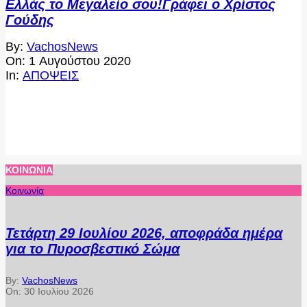
Ελλάς το Μεγαλείο σου!Γράφει ο Χρίστος
Γούδης
2020-
By:
VachosNews
08-
On:
1 Αυγούστου 2020
01
In:
ΑΠΟΨΕΙΣ
ΚΟΙΝΩΝΊΑ
Κοινωνία
Τετάρτη 29 Ιουλίου 2026, αποφράδα ημέρα
για το Πυροσβεστικό Σώμα
By:
VachosNews
On:
30 Ιουλίου 2026