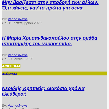
Μην βασίζεσαι στην αποδοχή των άλλων.
Ό,τι κάνεις, κάν΄το πρώτα για σένα
By:
VachosNews
On:
19 Σεπτεμβρίου 2020
Η Μαρία Χρυσανθακοπούλου στην ομάδα
υποστήριξης του vachosradio.
By:
VachosNews
On:
27 Ιουνίου 2020
ΑΦΙΈΡΩΜΑ
αφιέρωμα
Νεοκλής Κρητικός: Διακόσια χρόνια
ελεύθεροι!
By:
VachosNews