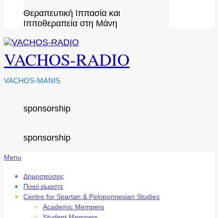
Θεραπευτική Ιππασία και
Ιπποθεραπεία στη Μάνη
VACHOS-RADIO
VACHOS-MANIS
sponsorship
sponsorship
Secondary
Menu
Navigation
Menu
Δημοσιεύσεις
Ποιοί είμαστε
Centre for Spartan & Peloponnesian Studies
Academic Mempers
Student Mempers