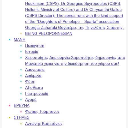
Hodkinson (CSPS), Dr Georgios Spyropoulos (CSPS;
Hellenic Ministry of Culture) and Dr Chrysanthi Gallou
(CSPS Director). The series runs with the kind support
of the “Daughters of Penelope – Sparta” association
Georgia Zaharaki Θυγατέρες της Πηνελόπης Σπάρτης.
BEING PELOPONNESIAN
ΜΑΝΗ
Περιήγηση
Ιστορία
Χειροποίητες Δημιουργίες
Χειροποίητες δημιουργίες από
Μανιάτικα χέρια για την διακόσμηση του χώρου σας!
Λαογραφία
Δρώμενα
Φύση
Αξιοθέατα
Γαστρονομία
Αγορά
ΕΡΕΥΝΑ
Φώτιος Τούμπανος
ΣΤΗΛΕΣ
Αντώνης Καπετάνιος