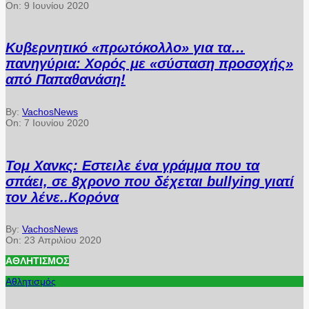
On:
9 Ιουνίου 2020
Κυβερνητικό «πρωτόκολλο» για τα…
πανηγύρια: Χορός με «σύσταση προσοχής»
από Παπαθανάση!
By:
VachosNews
On:
7 Ιουνίου 2020
Τομ Χανκς: Εστειλε ένα γράμμα που τα
σπάει, σε 8χρονο που δέχεται bullying γιατί
τον λένε..Κορόνα
By:
VachosNews
On:
23 Απριλίου 2020
ΑΘΛΗΤΙΣΜΌΣ
Αθλητισμός