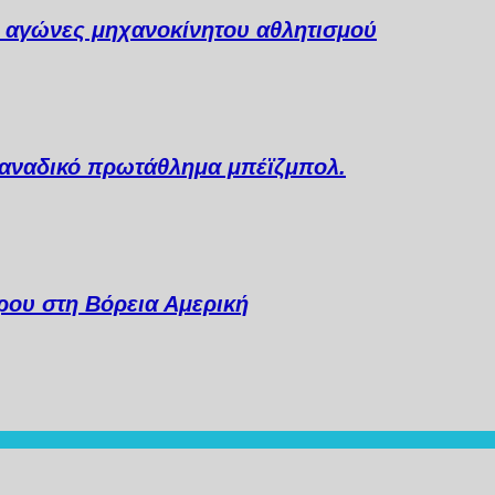
ι αγώνες μηχανοκίνητου αθλητισμού
 Καναδικό πρωτάθλημα μπέϊζμπολ.
ου στη Βόρεια Αμερική