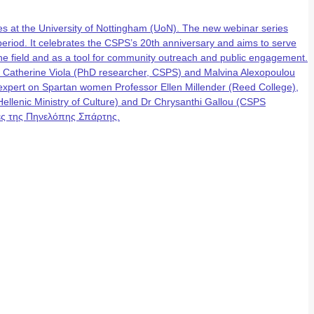
 at the University of Nottingham (UoN). The new webinar series
eriod. It celebrates the CSPS’s 20th anniversary and aims to serve
n the field and as a tool for community outreach and public engagement.
, Catherine Viola (PhD researcher, CSPS) and Malvina Alexopoulou
g expert on Spartan women Professor Ellen Millender (Reed College),
lenic Ministry of Culture) and Dr Chrysanthi Gallou (CSPS
έρες της Πηνελόπης Σπάρτης.