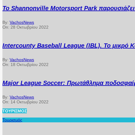
Το Shannonville Motorsport Park παρουσιάζε
By:
VachosNews
On:
28 Οκτωβρίου 2022
Intercounty Baseball League (IBL). Το μικρό
By:
VachosNews
On:
18 Οκτωβρίου 2022
Major League Soccer: Πρωτάθλημα ποδοσφαίρ
By:
VachosNews
On:
14 Οκτωβρίου 2022
ΤΟΥΡΙΣΜΌΣ
Τουρισμός