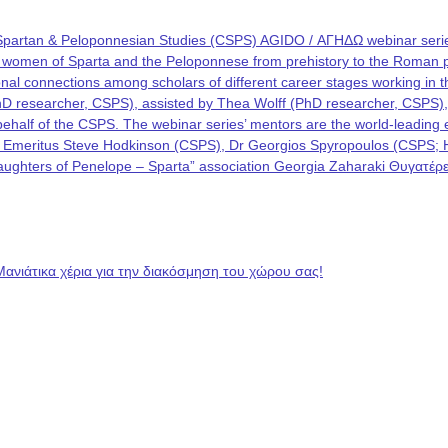
Spartan & Peloponnesian Studies (CSPS) AGIDO / ΑΓΗΔΩ webinar series
he women of Sparta and the Peloponnese from prehistory to the Roman p
rational connections among scholars of different career stages working i
PhD researcher, CSPS), assisted by Thea Wolff (PhD researcher, CSPS)
on behalf of the CSPS. The webinar series’ mentors are the world-leadin
 Emeritus Steve Hodkinson (CSPS), Dr Georgios Spyropoulos (CSPS; Hel
 “Daughters of Penelope – Sparta” association Georgia Zaharaki Θυγατ
Μανιάτικα χέρια για την διακόσμηση του χώρου σας!