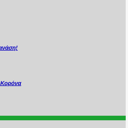
ανάση!
..Κορόνα