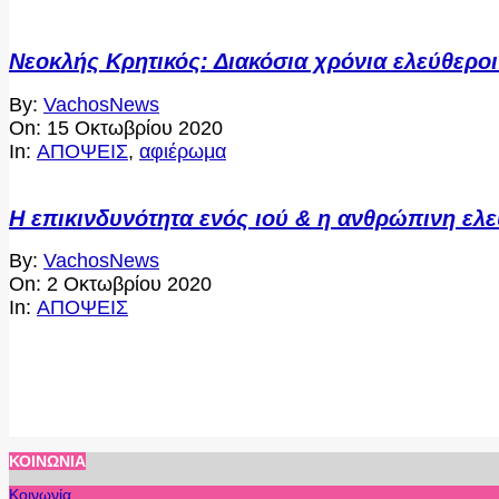
Νεοκλής Κρητικός: Διακόσια χρόνια ελεύθεροι
2020-
By:
VachosNews
10-
On:
15 Οκτωβρίου 2020
15
In:
ΑΠΟΨΕΙΣ
,
αφιέρωμα
Η επικινδυνότητα ενός ιού & η ανθρώπινη ελ
2020-
By:
VachosNews
10-
On:
2 Οκτωβρίου 2020
02
In:
ΑΠΟΨΕΙΣ
ΚΟΙΝΩΝΊΑ
Κοινωνία