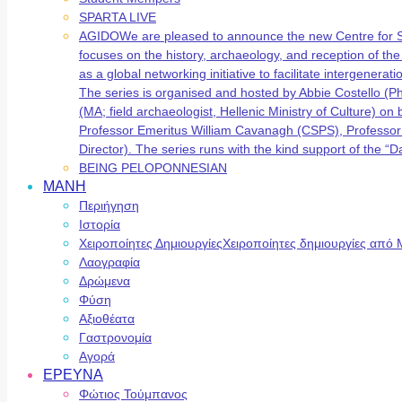
SPARTA LIVE
AGIDO
We are pleased to announce the new Centre for 
focuses on the history, archaeology, and reception of t
as a global networking initiative to facilitate intergene
The series is organised and hosted by Abbie Costello (
(MA; field archaeologist, Hellenic Ministry of Culture) 
Professor Emeritus William Cavanagh (CSPS), Professor
Director). The series runs with the kind support of the
BEING PELOPONNESIAN
ΜΑΝΗ
Περιήγηση
Ιστορία
Χειροποίητες Δημιουργίες
Χειροποίητες δημιουργίες από 
Λαογραφία
Δρώμενα
Φύση
Αξιοθέατα
Γαστρονομία
Αγορά
ΕΡΕΥΝΑ
Φώτιος Τούμπανος