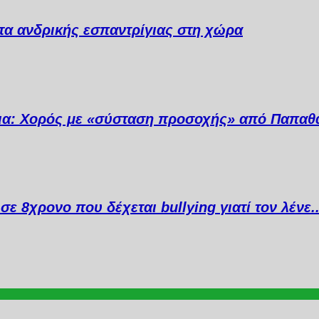
α ανδρικής εσπαντρίγιας στη χώρα
ια: Χορός με «σύσταση προσοχής» από Παπαθ
σε 8χρονο που δέχεται bullying γιατί τον λένε