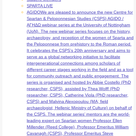
SPARTA LIVE
AGIDO
We are pleased to announce the new Centre for
Spartan & Peloponnesian Studies (CSPS) AGIDO /
ΑΓΗΔΩ webinar series at the University of Nottingham
(UoN). The new webinar series focuses on the history,
archaeology, and reception of the women of Sparta and
the Peloponnese from prehistory to the Roman period.
It celebrates the CSPS’s 20th anniversary and aims to
serve as a global networking initiative to facilitate
intergenerational connections among scholars of
different career stages working in the field and as a tool
for community outreach and public engagement. The
series is organised and hosted by Abbie Costello (PhD
researcher, CSPS), assisted by Thea Wolff (PhD
researcher, CSPS), Catherine Viola (PhD researcher,
CSPS) and Malvina Alexopoulou (MA; field
archaeologist, Hellenic Ministry of Culture) on behalf of
the CSPS. The webinar series’ mentors are the world-
leading expert on Spartan women Professor Ellen
Millender (Reed College), Professor Emeritus William
Cavanagh (CSPS), Professor Emeritus Steve