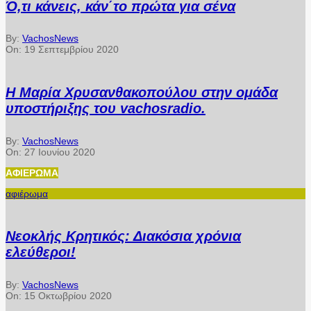
Ό,τι κάνεις, κάν΄το πρώτα για σένα
By:
VachosNews
On:
19 Σεπτεμβρίου 2020
Η Μαρία Χρυσανθακοπούλου στην ομάδα
υποστήριξης του vachosradio.
By:
VachosNews
On:
27 Ιουνίου 2020
ΑΦΙΈΡΩΜΑ
αφιέρωμα
Νεοκλής Κρητικός: Διακόσια χρόνια
ελεύθεροι!
By:
VachosNews
On:
15 Οκτωβρίου 2020