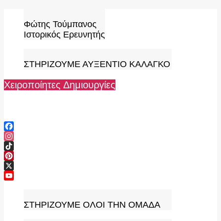
Skip
to
Φώτης Τούμπανος
content
Ιστορικός Ερευνητής
ΣΤΗΡΙΖΟΥΜΕ ΑΥΞΕΝΤΙΟ ΚΑΛΑΓΚΟ
Χειροποίητες Δημιουργίες
Facebook
Instagram
TikTok
Pinterest
X
YouTube
Channel
ΣΤΗΡΙΖΟΥΜΕ ΟΛΟΙ ΤΗΝ ΟΜΑΔΑ