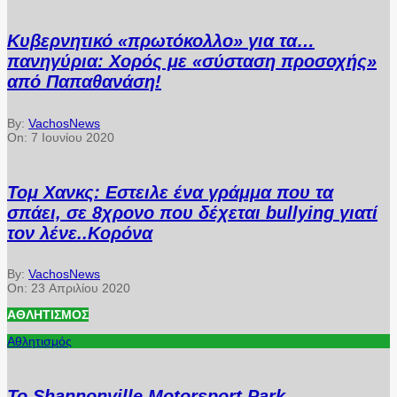
Κυβερνητικό «πρωτόκολλο» για τα…
πανηγύρια: Χορός με «σύσταση προσοχής»
από Παπαθανάση!
By:
VachosNews
On:
7 Ιουνίου 2020
Τομ Χανκς: Εστειλε ένα γράμμα που τα
σπάει, σε 8χρονο που δέχεται bullying γιατί
τον λένε..Κορόνα
By:
VachosNews
On:
23 Απριλίου 2020
ΑΘΛΗΤΙΣΜΌΣ
Αθλητισμός
Το Shannonville Motorsport Park