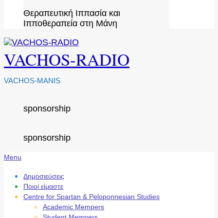
Θεραπευτική Ιππασία και
Ιπποθεραπεία στη Μάνη
VACHOS-RADIO
VACHOS-MANIS
sponsorship
sponsorship
Secondary
Menu
Navigation
Menu
Δημοσιεύσεις
Ποιοί είμαστε
Centre for Spartan & Peloponnesian Studies
Academic Mempers
Student Mempers