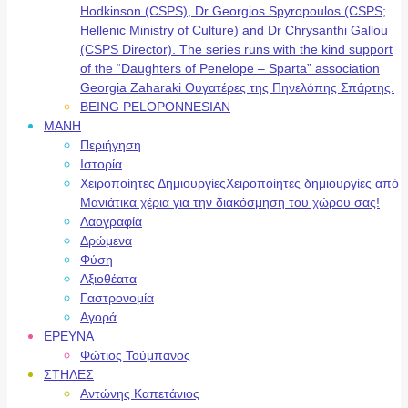
Hodkinson (CSPS), Dr Georgios Spyropoulos (CSPS;
Hellenic Ministry of Culture) and Dr Chrysanthi Gallou
(CSPS Director). The series runs with the kind support
of the “Daughters of Penelope – Sparta” association
Georgia Zaharaki Θυγατέρες της Πηνελόπης Σπάρτης.
BEING PELOPONNESIAN
ΜΑΝΗ
Περιήγηση
Ιστορία
Χειροποίητες Δημιουργίες
Χειροποίητες δημιουργίες από
Μανιάτικα χέρια για την διακόσμηση του χώρου σας!
Λαογραφία
Δρώμενα
Φύση
Αξιοθέατα
Γαστρονομία
Αγορά
ΕΡΕΥΝΑ
Φώτιος Τούμπανος
ΣΤΗΛΕΣ
Αντώνης Καπετάνιος