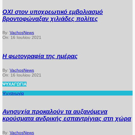
ΟΧΙ στον υποχρεωτικό εμβολιασμό
βροντοφώναξαν χιλιάδες πολίτες
By:
VachosNews
On:
16 Ιουλίου 2021
Η φωτογραφία της ημέρας
By:
VachosNews
On:
16 Ιουλίου 2021
ΨΥΧΑΓΩΓΊΑ
Ψυχαγωγία
Ανησυχία προκαλούν τα αυξανόμενα
κρούσματα ανδρικής εσπαντρίγιας στη χώρα
By:
VachosNews