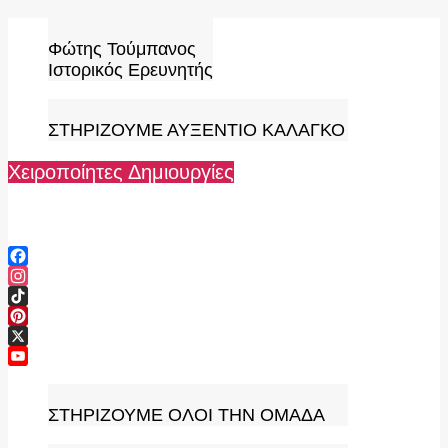
Skip
to
Φώτης Τούμπανος
content
Ιστορικός Ερευνητής
ΣΤΗΡΙΖΟΥΜΕ ΑΥΞΕΝΤΙΟ ΚΑΛΑΓΚΟ
Χειροποίητες Δημιουργίες
Facebook
Instagram
TikTok
Pinterest
X
YouTube
Channel
ΣΤΗΡΙΖΟΥΜΕ ΟΛΟΙ ΤΗΝ ΟΜΑΔΑ