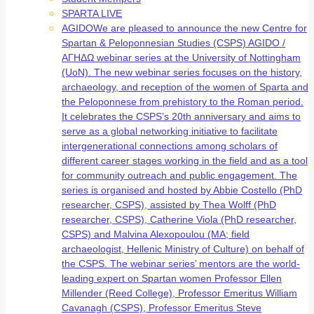
SPARTA LIVE
AGIDO
We are pleased to announce the new Centre for
Spartan & Peloponnesian Studies (CSPS) AGIDO /
ΑΓΗΔΩ webinar series at the University of Nottingham
(UoN). The new webinar series focuses on the history,
archaeology, and reception of the women of Sparta and
the Peloponnese from prehistory to the Roman period.
It celebrates the CSPS’s 20th anniversary and aims to
serve as a global networking initiative to facilitate
intergenerational connections among scholars of
different career stages working in the field and as a tool
for community outreach and public engagement. The
series is organised and hosted by Abbie Costello (PhD
researcher, CSPS), assisted by Thea Wolff (PhD
researcher, CSPS), Catherine Viola (PhD researcher,
CSPS) and Malvina Alexopoulou (MA; field
archaeologist, Hellenic Ministry of Culture) on behalf of
the CSPS. The webinar series’ mentors are the world-
leading expert on Spartan women Professor Ellen
Millender (Reed College), Professor Emeritus William
Cavanagh (CSPS), Professor Emeritus Steve