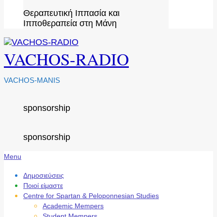
Θεραπευτική Ιππασία και
Ιπποθεραπεία στη Μάνη
VACHOS-RADIO
VACHOS-MANIS
sponsorship
sponsorship
Secondary
Menu
Navigation
Menu
Δημοσιεύσεις
Ποιοί είμαστε
Centre for Spartan & Peloponnesian Studies
Academic Mempers
Student Mempers