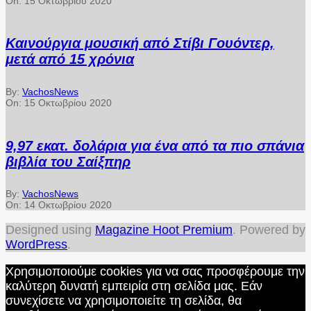
On:
15 Οκτωβρίου 2020
Καινούργια μουσική από Στίβι Γουόντερ,
μετά από 15 χρόνια
By:
VachosNews
On:
15 Οκτωβρίου 2020
9,97 εκατ. δολάρια για ένα από τα πιο σπάνια
βιβλία του Σαίξπηρ
By:
VachosNews
On:
14 Οκτωβρίου 2020
Designed using
Magazine Hoot Premium
. Powered by
WordPress
.
Χρησιμοποιούμε cookies για να σας προσφέρουμε την
καλύτερη δυνατή εμπειρία στη σελίδα μας. Εάν
συνεχίσετε να χρησιμοποιείτε τη σελίδα, θα