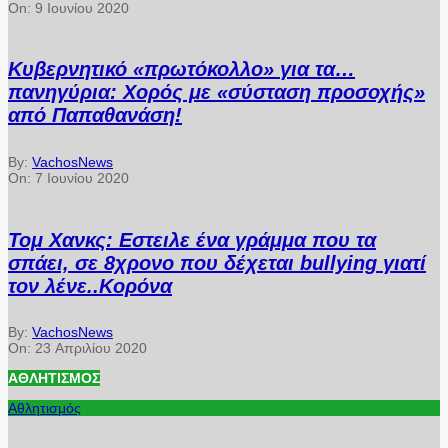
On:
9 Ιουνίου 2020
Κυβερνητικό «πρωτόκολλο» για τα…
πανηγύρια: Χορός με «σύσταση προσοχής»
από Παπαθανάση!
By:
VachosNews
On:
7 Ιουνίου 2020
Τομ Χανκς: Εστειλε ένα γράμμα που τα
σπάει, σε 8χρονο που δέχεται bullying γιατί
τον λένε..Κορόνα
By:
VachosNews
On:
23 Απριλίου 2020
ΑΘΛΗΤΙΣΜΌΣ
Αθλητισμός