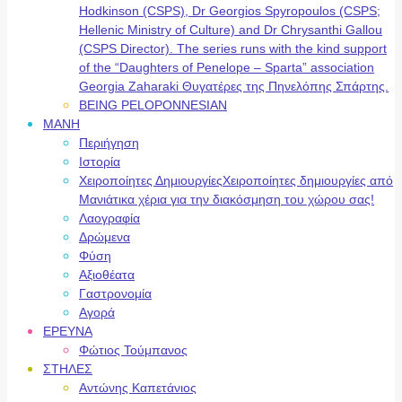
Hodkinson (CSPS), Dr Georgios Spyropoulos (CSPS;
Hellenic Ministry of Culture) and Dr Chrysanthi Gallou
(CSPS Director). The series runs with the kind support
of the “Daughters of Penelope – Sparta” association
Georgia Zaharaki Θυγατέρες της Πηνελόπης Σπάρτης.
BEING PELOPONNESIAN
ΜΑΝΗ
Περιήγηση
Ιστορία
Χειροποίητες Δημιουργίες
Χειροποίητες δημιουργίες από
Μανιάτικα χέρια για την διακόσμηση του χώρου σας!
Λαογραφία
Δρώμενα
Φύση
Αξιοθέατα
Γαστρονομία
Αγορά
ΕΡΕΥΝΑ
Φώτιος Τούμπανος
ΣΤΗΛΕΣ
Αντώνης Καπετάνιος