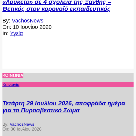
«Λουκέτο» σε 4 σχολεία της Ξάνθης –
Θετικός στον κορονοϊό εκπαιδευτικός
2020-
By:
VachosNews
06-
On:
10 Ιουνίου 2020
10
In:
Υγεία
ΚΟΙΝΩΝΊΑ
Κοινωνία
Τετάρτη 29 Ιουλίου 2026, αποφράδα ημέρα
για το Πυροσβεστικό Σώμα
By:
VachosNews
On:
30 Ιουλίου 2026