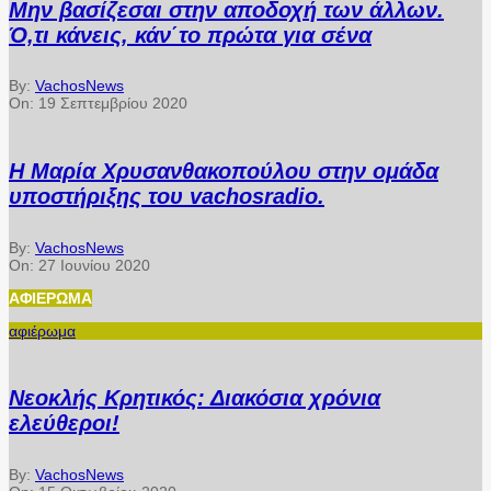
Μην βασίζεσαι στην αποδοχή των άλλων.
Ό,τι κάνεις, κάν΄το πρώτα για σένα
By:
VachosNews
On:
19 Σεπτεμβρίου 2020
Η Μαρία Χρυσανθακοπούλου στην ομάδα
υποστήριξης του vachosradio.
By:
VachosNews
On:
27 Ιουνίου 2020
ΑΦΙΈΡΩΜΑ
αφιέρωμα
Νεοκλής Κρητικός: Διακόσια χρόνια
ελεύθεροι!
By:
VachosNews