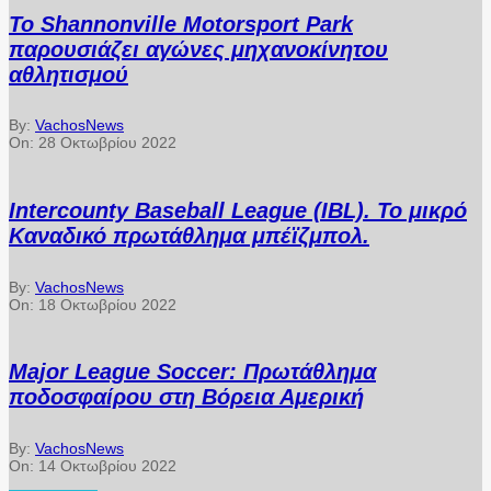
Το Shannonville Motorsport Park
παρουσιάζει αγώνες μηχανοκίνητου
αθλητισμού
By:
VachosNews
On:
28 Οκτωβρίου 2022
Intercounty Baseball League (IBL). Το μικρό
Καναδικό πρωτάθλημα μπέϊζμπολ.
By:
VachosNews
On:
18 Οκτωβρίου 2022
Major League Soccer: Πρωτάθλημα
ποδοσφαίρου στη Βόρεια Αμερική
By:
VachosNews
On:
14 Οκτωβρίου 2022