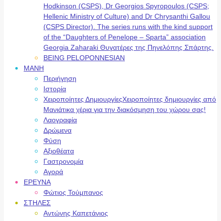
Hodkinson (CSPS), Dr Georgios Spyropoulos (CSPS;
Hellenic Ministry of Culture) and Dr Chrysanthi Gallou
(CSPS Director). The series runs with the kind support
of the “Daughters of Penelope – Sparta” association
Georgia Zaharaki Θυγατέρες της Πηνελόπης Σπάρτης.
BEING PELOPONNESIAN
ΜΑΝΗ
Περιήγηση
Ιστορία
Χειροποίητες Δημιουργίες
Χειροποίητες δημιουργίες από
Μανιάτικα χέρια για την διακόσμηση του χώρου σας!
Λαογραφία
Δρώμενα
Φύση
Αξιοθέατα
Γαστρονομία
Αγορά
ΕΡΕΥΝΑ
Φώτιος Τούμπανος
ΣΤΗΛΕΣ
Αντώνης Καπετάνιος