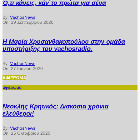
Ό,τι κάνεις, κάν΄το πρώτα για σένα
By:
VachosNews
On:
19 Σεπτεμβρίου 2020
Η Μαρία Χρυσανθακοπούλου στην ομάδα
υποστήριξης του vachosradio.
By:
VachosNews
On:
27 Ιουνίου 2020
ΑΦΙΈΡΩΜΑ
αφιέρωμα
Νεοκλής Κρητικός: Διακόσια χρόνια
ελεύθεροι!
By:
VachosNews
On:
15 Οκτωβρίου 2020