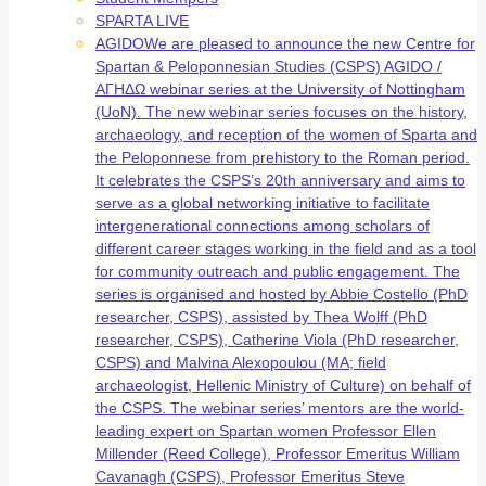
SPARTA LIVE
AGIDO
We are pleased to announce the new Centre for
Spartan & Peloponnesian Studies (CSPS) AGIDO /
ΑΓΗΔΩ webinar series at the University of Nottingham
(UoN). The new webinar series focuses on the history,
archaeology, and reception of the women of Sparta and
the Peloponnese from prehistory to the Roman period.
It celebrates the CSPS’s 20th anniversary and aims to
serve as a global networking initiative to facilitate
intergenerational connections among scholars of
different career stages working in the field and as a tool
for community outreach and public engagement. The
series is organised and hosted by Abbie Costello (PhD
researcher, CSPS), assisted by Thea Wolff (PhD
researcher, CSPS), Catherine Viola (PhD researcher,
CSPS) and Malvina Alexopoulou (MA; field
archaeologist, Hellenic Ministry of Culture) on behalf of
the CSPS. The webinar series’ mentors are the world-
leading expert on Spartan women Professor Ellen
Millender (Reed College), Professor Emeritus William
Cavanagh (CSPS), Professor Emeritus Steve