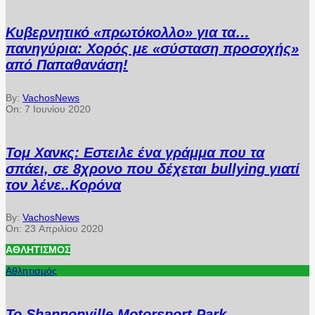
Κυβερνητικό «πρωτόκολλο» για τα…
πανηγύρια: Χορός με «σύσταση προσοχής»
από Παπαθανάση!
By:
VachosNews
On:
7 Ιουνίου 2020
Τομ Χανκς: Εστειλε ένα γράμμα που τα
σπάει, σε 8χρονο που δέχεται bullying γιατί
τον λένε..Κορόνα
By:
VachosNews
On:
23 Απριλίου 2020
ΑΘΛΗΤΙΣΜΌΣ
Αθλητισμός
Το Shannonville Motorsport Park