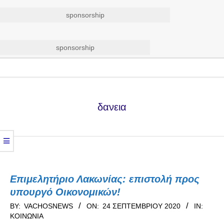
sponsorship
sponsorship
Secondary
Navigation
Menu
δανεια
Επιμελητήριο Λακωνίας: επιστολή προς
υπουργό Οικονομικών!
2020-
BY:
VACHOSNEWS
ON:
24 ΣΕΠΤΕΜΒΡΊΟΥ 2020
IN:
ΚΟΙΝΩΝΊΑ
09-