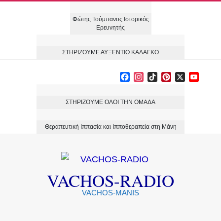
Skip
Φώτης Τούμπανος Ιστορικός
to
Ερευνητής
content
ΣΤΗΡΙΖΟΥΜΕ ΑΥΞΕΝΤΙΟ ΚΑΛΑΓΚΟ
Facebook
Instagram
TikTok
Pinterest
X
YouT
Chann
ΣΤΗΡΙΖΟΥΜΕ ΟΛΟΙ ΤΗΝ ΟΜΑΔΑ
Θεραπευτική Ιππασία και Ιπποθεραπεία στη Μάνη
VACHOS-RADIO
VACHOS-MANIS