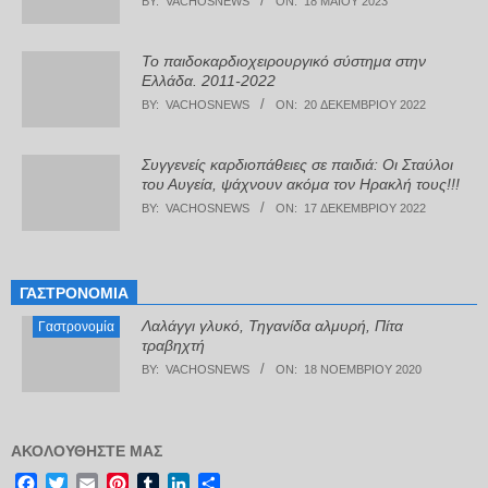
BY:
VACHOSNEWS
ON:
18 ΜΑΪ́ΟΥ 2023
Το παιδοκαρδιοχειρουργικό σύστημα στην
Ελλάδα. 2011-2022
BY:
VACHOSNEWS
ON:
20 ΔΕΚΕΜΒΡΊΟΥ 2022
Συγγενείς καρδιοπάθειες σε παιδιά: Οι Σταύλοι
του Αυγεία, ψάχνουν ακόμα τον Ηρακλή τους!!!
BY:
VACHOSNEWS
ON:
17 ΔΕΚΕΜΒΡΊΟΥ 2022
ΓΑΣΤΡΟΝΟΜΊΑ
Λαλάγγι γλυκό, Τηγανίδα αλμυρή, Πίτα
Γαστρονομία
τραβηχτή
BY:
VACHOSNEWS
ON:
18 ΝΟΕΜΒΡΊΟΥ 2020
ΑΚΟΛΟΥΘΉΣΤΕ ΜΑΣ
Facebook
Twitter
Email
Pinterest
Tumblr
LinkedIn
Μοιραστείτε