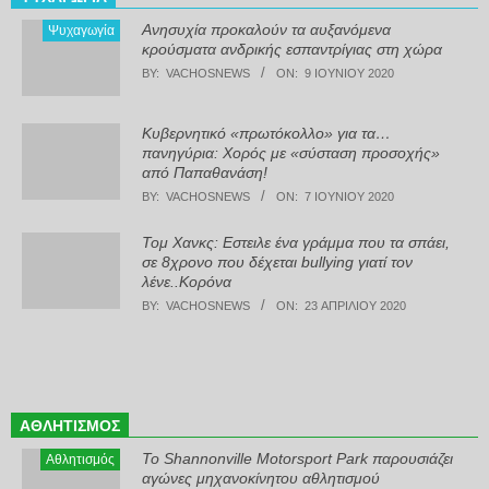
Ανησυχία προκαλούν τα αυξανόμενα
Ψυχαγωγία
κρούσματα ανδρικής εσπαντρίγιας στη χώρα
BY:
VACHOSNEWS
ON:
9 ΙΟΥΝΊΟΥ 2020
Κυβερνητικό «πρωτόκολλο» για τα…
πανηγύρια: Χορός με «σύσταση προσοχής»
από Παπαθανάση!
BY:
VACHOSNEWS
ON:
7 ΙΟΥΝΊΟΥ 2020
Τομ Χανκς: Εστειλε ένα γράμμα που τα σπάει,
σε 8χρονο που δέχεται bullying γιατί τον
λένε..Κορόνα
BY:
VACHOSNEWS
ON:
23 ΑΠΡΙΛΊΟΥ 2020
ΑΘΛΗΤΙΣΜΌΣ
Το Shannonville Motorsport Park παρουσιάζει
Αθλητισμός
αγώνες μηχανοκίνητου αθλητισμού