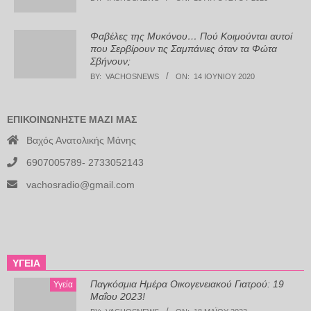
Φαβέλες της Μυκόνου… Πού Κοιμούνται αυτοί
που Σερβίρουν τις Σαμπάνιες όταν τα Φώτα
Σβήνουν;
BY:
VACHOSNEWS
ON:
14 ΙΟΥΝΊΟΥ 2020
ΕΠΙΚΟΙΝΩΝΉΣΤΕ ΜΑΖΊ ΜΑΣ
Βαχός Ανατολικής Μάνης
6907005789- 2733052143
vachosradio@gmail.com
ΥΓΕΊΑ
Παγκόσμια Ημέρα Οικογενειακού Γιατρού: 19
Υγεία
Μαΐου 2023!