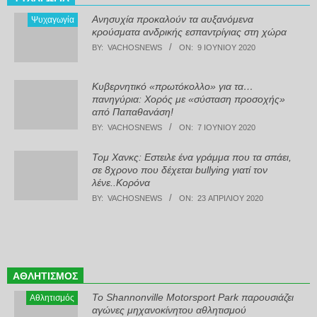
Ανησυχία προκαλούν τα αυξανόμενα
Ψυχαγωγία
κρούσματα ανδρικής εσπαντρίγιας στη χώρα
BY:
VACHOSNEWS
ON:
9 ΙΟΥΝΊΟΥ 2020
Κυβερνητικό «πρωτόκολλο» για τα…
πανηγύρια: Χορός με «σύσταση προσοχής»
από Παπαθανάση!
BY:
VACHOSNEWS
ON:
7 ΙΟΥΝΊΟΥ 2020
Τομ Χανκς: Εστειλε ένα γράμμα που τα σπάει,
σε 8χρονο που δέχεται bullying γιατί τον
λένε..Κορόνα
BY:
VACHOSNEWS
ON:
23 ΑΠΡΙΛΊΟΥ 2020
ΑΘΛΗΤΙΣΜΌΣ
Το Shannonville Motorsport Park παρουσιάζει
Αθλητισμός
αγώνες μηχανοκίνητου αθλητισμού