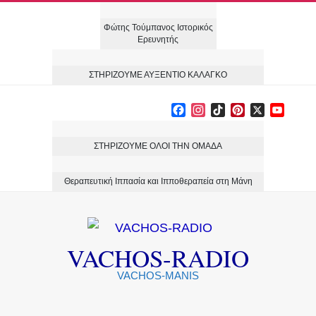
Skip
Φώτης Τούμπανος Ιστορικός
to
Ερευνητής
content
ΣΤΗΡΙΖΟΥΜΕ ΑΥΞΕΝΤΙΟ ΚΑΛΑΓΚΟ
Facebook
Instagram
TikTok
Pinterest
X
YouT
Chann
ΣΤΗΡΙΖΟΥΜΕ ΟΛΟΙ ΤΗΝ ΟΜΑΔΑ
Θεραπευτική Ιππασία και Ιπποθεραπεία στη Μάνη
VACHOS-RADIO
VACHOS-MANIS