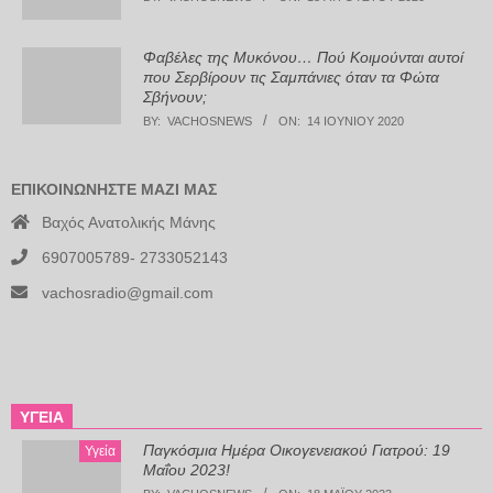
Φαβέλες της Μυκόνου… Πού Κοιμούνται αυτοί
που Σερβίρουν τις Σαμπάνιες όταν τα Φώτα
Σβήνουν;
BY:
VACHOSNEWS
ON:
14 ΙΟΥΝΊΟΥ 2020
ΕΠΙΚΟΙΝΩΝΉΣΤΕ ΜΑΖΊ ΜΑΣ
Βαχός Ανατολικής Μάνης
6907005789- 2733052143
vachosradio@gmail.com
ΥΓΕΊΑ
Παγκόσμια Ημέρα Οικογενειακού Γιατρού: 19
Υγεία
Μαΐου 2023!