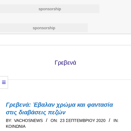
sponsorship
sponsorship
Secondary
Navigation
Menu
Γρεβενά
Γρεβενά: Έβαλαν χρώμα και φαντασία
στις διαβάσεις πεζών
2020-
BY:
VACHOSNEWS
ON:
23 ΣΕΠΤΕΜΒΡΊΟΥ 2020
IN:
ΚΟΙΝΩΝΊΑ
09-