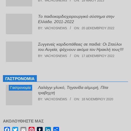
BY:
VACHOSNEWS
ON:
18 ΜΑΪ́ΟΥ 2023
Το παιδοκαρδιοχειρουργικό σύστημα στην
Ελλάδα. 2011-2022
BY:
VACHOSNEWS
ON:
20 ΔΕΚΕΜΒΡΊΟΥ 2022
Συγγενείς καρδιοπάθειες σε παιδιά: Οι Σταύλοι
του Αυγεία, ψάχνουν ακόμα τον Ηρακλή τους!!!
BY:
VACHOSNEWS
ON:
17 ΔΕΚΕΜΒΡΊΟΥ 2022
ΓΑΣΤΡΟΝΟΜΊΑ
Λαλάγγι γλυκό, Τηγανίδα αλμυρή, Πίτα
Γαστρονομία
τραβηχτή
BY:
VACHOSNEWS
ON:
18 ΝΟΕΜΒΡΊΟΥ 2020
ΑΚΟΛΟΥΘΉΣΤΕ ΜΑΣ
Facebook
Twitter
Email
Pinterest
Tumblr
LinkedIn
Μοιραστείτε