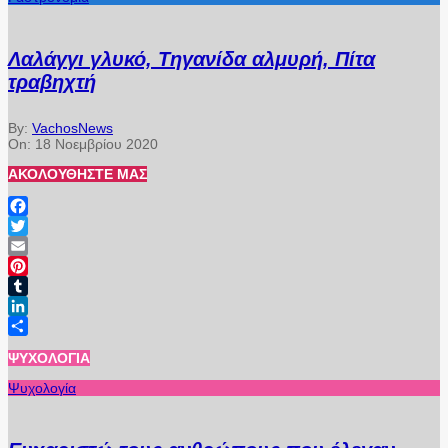
Λαλάγγι γλυκό, Τηγανίδα αλμυρή, Πίτα
τραβηχτή
By:
VachosNews
On:
18 Νοεμβρίου 2020
ΑΚΟΛΟΥΘΉΣΤΕ ΜΑΣ
Facebook
Twitter
Email
Pinterest
Tumblr
LinkedIn
Μοιραστείτε
ΨΥΧΟΛΟΓΊΑ
Ψυχολογία