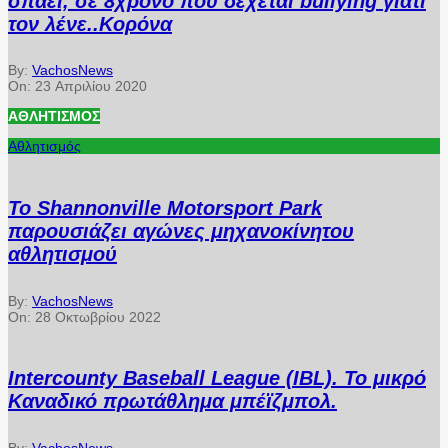
σπάει, σε 8χρονο που δέχεται bullying γιατί
τον λένε..Κορόνα
By:
VachosNews
On:
23 Απριλίου 2020
ΑΘΛΗΤΙΣΜΌΣ
Αθλητισμός
Το Shannonville Motorsport Park
παρουσιάζει αγώνες μηχανοκίνητου
αθλητισμού
By:
VachosNews
On:
28 Οκτωβρίου 2022
Intercounty Baseball League (IBL). Το μικρό
Καναδικό πρωτάθλημα μπέϊζμπολ.
By:
VachosNews