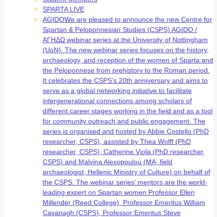
SPARTA LIVE
AGIDO
We are pleased to announce the new Centre for
Spartan & Peloponnesian Studies (CSPS) AGIDO /
ΑΓΗΔΩ webinar series at the University of Nottingham
(UoN). The new webinar series focuses on the history,
archaeology, and reception of the women of Sparta and
the Peloponnese from prehistory to the Roman period.
It celebrates the CSPS’s 20th anniversary and aims to
serve as a global networking initiative to facilitate
intergenerational connections among scholars of
different career stages working in the field and as a tool
for community outreach and public engagement. The
series is organised and hosted by Abbie Costello (PhD
researcher, CSPS), assisted by Thea Wolff (PhD
researcher, CSPS), Catherine Viola (PhD researcher,
CSPS) and Malvina Alexopoulou (MA; field
archaeologist, Hellenic Ministry of Culture) on behalf of
the CSPS. The webinar series’ mentors are the world-
leading expert on Spartan women Professor Ellen
Millender (Reed College), Professor Emeritus William
Cavanagh (CSPS), Professor Emeritus Steve