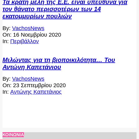
Τα κράτη μέλη της Ε.Ε. είναι υπεύθυνα για
τον θάνατο περισσοτέρων των 14
εκατομμυρίων πουλιών
2020-
By:
VachosNews
11-
On:
16 Νοεμβρίου 2020
16
In:
Περιβάλλον
Μιλώντας για τη βιοποικιλότητα… Του
Αντώνη Καπετάνιου
2020-
By:
VachosNews
09-
On:
23 Σεπτεμβρίου 2020
23
In:
Αντώνης Καπετάνιος
ΚΟΙΝΩΝΊΑ