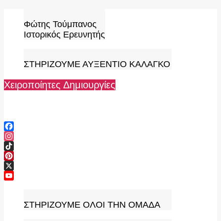
Skip
to
Φώτης Τούμπανος
content
Ιστορικός Ερευνητής
ΣΤΗΡΙΖΟΥΜΕ ΑΥΞΕΝΤΙΟ ΚΑΛΑΓΚΟ
Χειροποίητες Δημιουργίες
Facebook
Instagram
TikTok
Pinterest
X
YouTube
Channel
ΣΤΗΡΙΖΟΥΜΕ ΟΛΟΙ ΤΗΝ ΟΜΑΔΑ