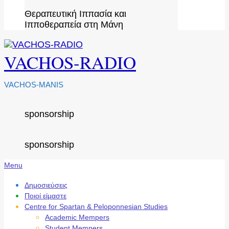
Θεραπευτική Ιππασία και
Ιπποθεραπεία στη Μάνη
VACHOS-RADIO
VACHOS-MANIS
sponsorship
sponsorship
Secondary
Menu
Navigation
Menu
Δημοσιεύσεις
Ποιοί είμαστε
Centre for Spartan & Peloponnesian Studies
Academic Mempers
Student Mempers