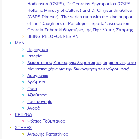
Hodkinson (CSPS), Dr Georgios Spyropoulos (CSPS;
Hellenic Ministry of Culture) and Dr Chrysanthi Gallou
(CSPS Director). The series runs with the kind support
of the “Daughters of Penelope – Sparta” association
Georgia Zaharaki Θυγατέρες της Πηνελόπης Σπάρτης.
BEING PELOPONNESIAN
ΜΑΝΗ
Περιήγηση
Ιστορία
Χειροποίητες Δημιουργίες
Χειροποίητες δημιουργίες από
Μανιάτικα χέρια για την διακόσμηση του χώρου σας!
Λαογραφία
Δρώμενα
Φύση
Αξιοθέατα
Γαστρονομία
Αγορά
ΕΡΕΥΝΑ
Φώτιος Τούμπανος
ΣΤΗΛΕΣ
Αντώνης Καπετάνιος