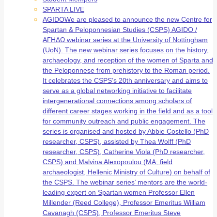
SPARTA LIVE
AGIDO
We are pleased to announce the new Centre for
Spartan & Peloponnesian Studies (CSPS) AGIDO /
ΑΓΗΔΩ webinar series at the University of Nottingham
(UoN). The new webinar series focuses on the history,
archaeology, and reception of the women of Sparta and
the Peloponnese from prehistory to the Roman period.
It celebrates the CSPS’s 20th anniversary and aims to
serve as a global networking initiative to facilitate
intergenerational connections among scholars of
different career stages working in the field and as a tool
for community outreach and public engagement. The
series is organised and hosted by Abbie Costello (PhD
researcher, CSPS), assisted by Thea Wolff (PhD
researcher, CSPS), Catherine Viola (PhD researcher,
CSPS) and Malvina Alexopoulou (MA; field
archaeologist, Hellenic Ministry of Culture) on behalf of
the CSPS. The webinar series’ mentors are the world-
leading expert on Spartan women Professor Ellen
Millender (Reed College), Professor Emeritus William
Cavanagh (CSPS), Professor Emeritus Steve