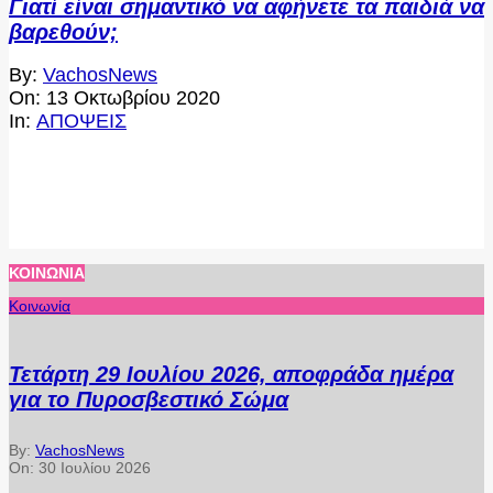
Γιατί είναι σημαντικό να αφήνετε τα παιδιά να
βαρεθούν;
2020-
By:
VachosNews
10-
On:
13 Οκτωβρίου 2020
13
In:
ΑΠΟΨΕΙΣ
ΚΟΙΝΩΝΊΑ
Κοινωνία
Τετάρτη 29 Ιουλίου 2026, αποφράδα ημέρα
για το Πυροσβεστικό Σώμα
By:
VachosNews
On:
30 Ιουλίου 2026