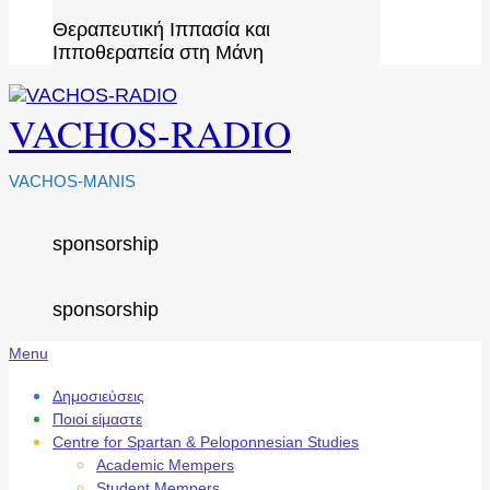
Θεραπευτική Ιππασία και
Ιπποθεραπεία στη Μάνη
VACHOS-RADIO
VACHOS-MANIS
sponsorship
sponsorship
Secondary
Menu
Navigation
Menu
Δημοσιεύσεις
Ποιοί είμαστε
Centre for Spartan & Peloponnesian Studies
Academic Mempers
Student Mempers