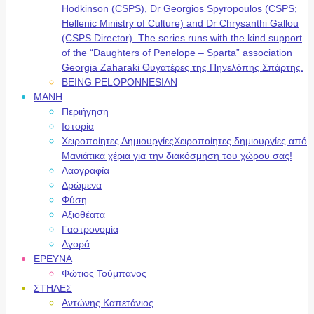
Hodkinson (CSPS), Dr Georgios Spyropoulos (CSPS;
Hellenic Ministry of Culture) and Dr Chrysanthi Gallou
(CSPS Director). The series runs with the kind support
of the “Daughters of Penelope – Sparta” association
Georgia Zaharaki Θυγατέρες της Πηνελόπης Σπάρτης.
BEING PELOPONNESIAN
ΜΑΝΗ
Περιήγηση
Ιστορία
Χειροποίητες Δημιουργίες
Χειροποίητες δημιουργίες από
Μανιάτικα χέρια για την διακόσμηση του χώρου σας!
Λαογραφία
Δρώμενα
Φύση
Αξιοθέατα
Γαστρονομία
Αγορά
ΕΡΕΥΝΑ
Φώτιος Τούμπανος
ΣΤΗΛΕΣ
Αντώνης Καπετάνιος