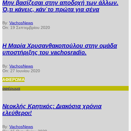
Μην βασίζεσαι στην αποδοχή των άλλων.
Ό,τι κάνεις, κάν΄το πρώτα για σένα
By:
VachosNews
On:
19 Σεπτεμβρίου 2020
Η Μαρία Χρυσανθακοπούλου στην ομάδα
υποστήριξης του vachosradio.
By:
VachosNews
On:
27 Ιουνίου 2020
ΑΦΙΈΡΩΜΑ
αφιέρωμα
Νεοκλής Κρητικός: Διακόσια χρόνια
ελεύθεροι!
By:
VachosNews