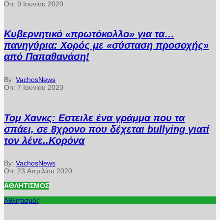
On:
9 Ιουνίου 2020
Κυβερνητικό «πρωτόκολλο» για τα…
πανηγύρια: Χορός με «σύσταση προσοχής»
από Παπαθανάση!
By:
VachosNews
On:
7 Ιουνίου 2020
Τομ Χανκς: Εστειλε ένα γράμμα που τα
σπάει, σε 8χρονο που δέχεται bullying γιατί
τον λένε..Κορόνα
By:
VachosNews
On:
23 Απριλίου 2020
ΑΘΛΗΤΙΣΜΌΣ
Αθλητισμός