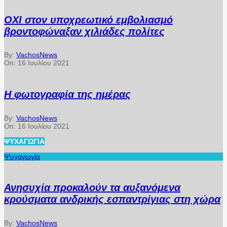
ΟΧΙ στον υποχρεωτικό εμβολιασμό
βροντοφώναξαν χιλιάδες πολίτες
By:
VachosNews
On:
16 Ιουλίου 2021
Η φωτογραφία της ημέρας
By:
VachosNews
On:
16 Ιουλίου 2021
ΨΥΧΑΓΩΓΊΑ
Ψυχαγωγία
Ανησυχία προκαλούν τα αυξανόμενα
κρούσματα ανδρικής εσπαντρίγιας στη χώρα
By:
VachosNews