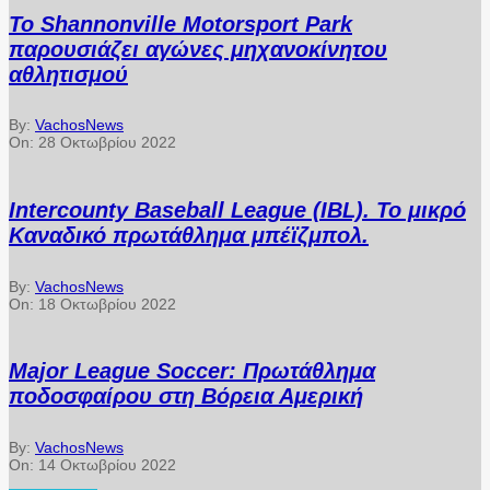
Το Shannonville Motorsport Park
παρουσιάζει αγώνες μηχανοκίνητου
αθλητισμού
By:
VachosNews
On:
28 Οκτωβρίου 2022
Intercounty Baseball League (IBL). Το μικρό
Καναδικό πρωτάθλημα μπέϊζμπολ.
By:
VachosNews
On:
18 Οκτωβρίου 2022
Major League Soccer: Πρωτάθλημα
ποδοσφαίρου στη Βόρεια Αμερική
By:
VachosNews
On:
14 Οκτωβρίου 2022