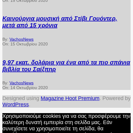
On:
15 Οκτωβρίου 2020
Καινούργια μουσική από Στίβι Γουόντερ,
μετά από 15 χρόνια
By:
VachosNews
On:
15 Οκτωβρίου 2020
9,97 εκατ. δολάρια για ένα από τα πιο σπάνια
βιβλία του Σαίξπηρ
By:
VachosNews
On:
14 Οκτωβρίου 2020
Designed using
Magazine Hoot Premium
. Powered by
WordPress
.
Χρησιμοποιούμε cookies για να σας προσφέρουμε την
καλύτερη δυνατή εμπειρία στη σελίδα μας. Εάν
συνεχίσετε να χρησιμοποιείτε τη σελίδα, θα