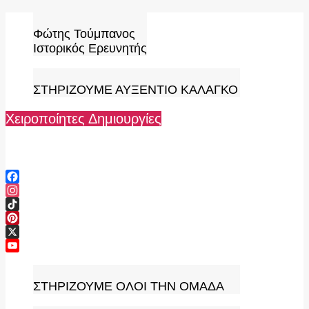
Skip
to
Φώτης Τούμπανος
content
Ιστορικός Ερευνητής
ΣΤΗΡΙΖΟΥΜΕ ΑΥΞΕΝΤΙΟ ΚΑΛΑΓΚΟ
Χειροποίητες Δημιουργίες
Facebook
Instagram
TikTok
Pinterest
X
YouTube
Channel
ΣΤΗΡΙΖΟΥΜΕ ΟΛΟΙ ΤΗΝ ΟΜΑΔΑ