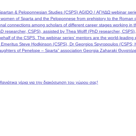
Spartan & Peloponnesian Studies (CSPS) AGIDO / ΑΓΗΔΩ webinar series
he women of Sparta and the Peloponnese from prehistory to the Roman p
rational connections among scholars of different career stages working i
PhD researcher, CSPS), assisted by Thea Wolff (PhD researcher, CSPS)
on behalf of the CSPS. The webinar series’ mentors are the world-leadin
 Emeritus Steve Hodkinson (CSPS), Dr Georgios Spyropoulos (CSPS; Hel
 “Daughters of Penelope – Sparta” association Georgia Zaharaki Θυγατ
Μανιάτικα χέρια για την διακόσμηση του χώρου σας!