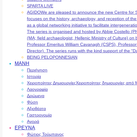
SPARTA LIVE
AGIDO
We are pleased to announce the new Centre for 
focuses on the history, archaeology, and reception of t
as a global networking initiative to facilitate intergene
The series is organised and hosted by Abbie Costello (
(MA; field archaeologist, Hellenic Ministry of Culture) 
Professor Emeritus William Cavanagh (CSPS), Professor
Director). The series runs with the kind support of the
BEING PELOPONNESIAN
ΜΑΝΗ
Περιήγηση
Ιστορία
Χειροποίητες Δημιουργίες
Χειροποίητες δημιουργίες από 
Λαογραφία
Δρώμενα
Φύση
Αξιοθέατα
Γαστρονομία
Αγορά
ΕΡΕΥΝΑ
Φώτιος Τούμπανος