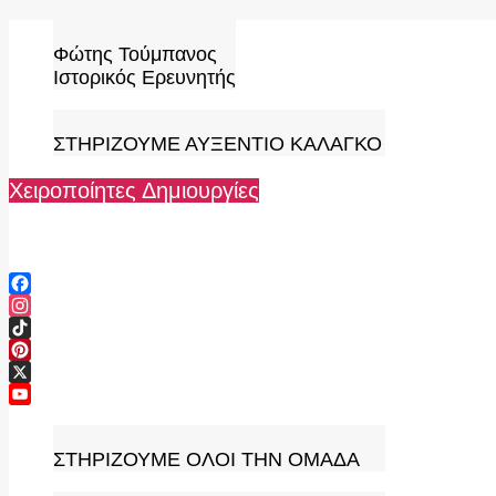
Skip
to
Φώτης Τούμπανος
content
Ιστορικός Ερευνητής
ΣΤΗΡΙΖΟΥΜΕ ΑΥΞΕΝΤΙΟ ΚΑΛΑΓΚΟ
Χειροποίητες Δημιουργίες
Facebook
Instagram
TikTok
Pinterest
X
YouTube
Channel
ΣΤΗΡΙΖΟΥΜΕ ΟΛΟΙ ΤΗΝ ΟΜΑΔΑ