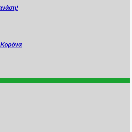
ανάση!
..Κορόνα