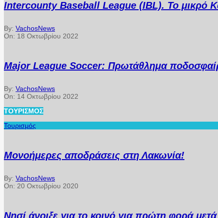
Intercounty Baseball League (IBL). Το μικρό
By:
VachosNews
On:
18 Οκτωβρίου 2022
Major League Soccer: Πρωτάθλημα ποδοσφαίρ
By:
VachosNews
On:
14 Οκτωβρίου 2022
ΤΟΥΡΙΣΜΌΣ
Τουρισμός
Μονοήμερες αποδράσεις στη Λακωνία!
By:
VachosNews
On:
20 Οκτωβρίου 2020
Νησί άνοιξε για το κοινό για πρώτη φορά μετ