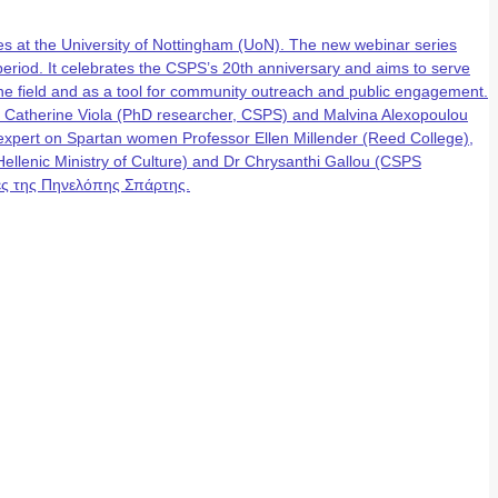
 at the University of Nottingham (UoN). The new webinar series
eriod. It celebrates the CSPS’s 20th anniversary and aims to serve
n the field and as a tool for community outreach and public engagement.
, Catherine Viola (PhD researcher, CSPS) and Malvina Alexopoulou
g expert on Spartan women Professor Ellen Millender (Reed College),
lenic Ministry of Culture) and Dr Chrysanthi Gallou (CSPS
έρες της Πηνελόπης Σπάρτης.