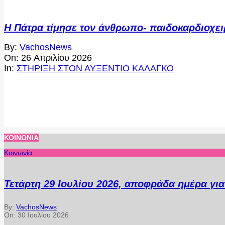
Η Πάτρα τίμησε τον άνθρωπο- παιδοκαρδιοχει
2026-
By:
VachosNews
04-
On:
26 Απριλίου 2026
26
In:
ΣΤΗΡΙΞΗ ΣΤΟΝ ΑΥΞΕΝΤΙΟ ΚΑΛΑΓΚΟ
ΚΟΙΝΩΝΊΑ
Κοινωνία
Τετάρτη 29 Ιουλίου 2026, αποφράδα ημέρα γι
By:
VachosNews
On:
30 Ιουλίου 2026