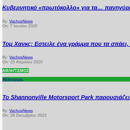
Κυβερνητικό «πρωτόκολλο» για τα… πανηγύρ
By:
VachosNews
On:
7 Ιουνίου 2020
Τομ Χανκς: Εστειλε ένα γράμμα που τα σπάει, 
By:
VachosNews
On:
23 Απριλίου 2020
ΑΘΛΗΤΙΣΜΌΣ
Αθλητισμός
Το Shannonville Motorsport Park παρουσιάζε
By:
VachosNews
On:
28 Οκτωβρίου 2022