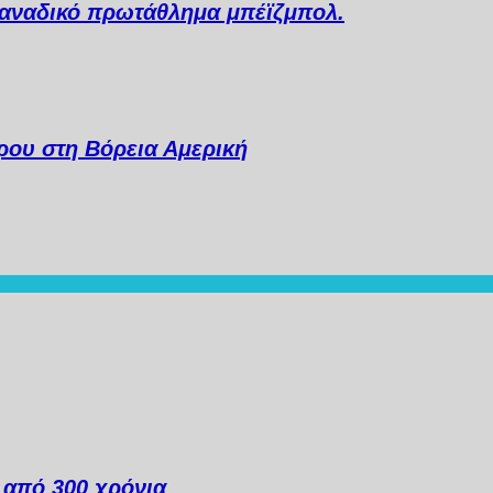
 Καναδικό πρωτάθλημα μπέϊζμπολ.
ου στη Βόρεια Αμερική
ά από 300 χρόνια