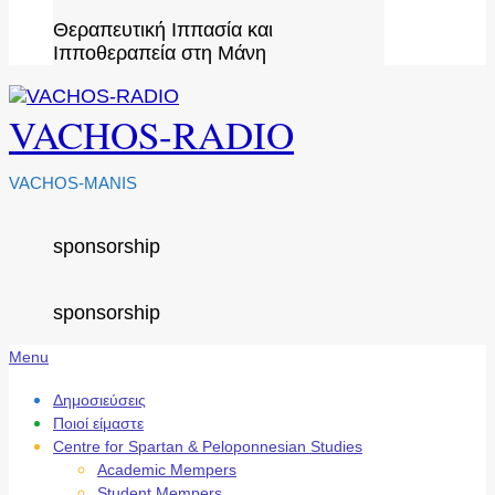
Θεραπευτική Ιππασία και
Ιπποθεραπεία στη Μάνη
VACHOS-RADIO
VACHOS-MANIS
sponsorship
sponsorship
Secondary
Menu
Navigation
Menu
Δημοσιεύσεις
Ποιοί είμαστε
Centre for Spartan & Peloponnesian Studies
Academic Mempers
Student Mempers