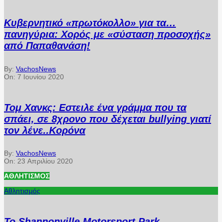
Κυβερνητικό «πρωτόκολλο» για τα…
πανηγύρια: Χορός με «σύσταση προσοχής»
από Παπαθανάση!
By:
VachosNews
On:
7 Ιουνίου 2020
Τομ Χανκς: Εστειλε ένα γράμμα που τα
σπάει, σε 8χρονο που δέχεται bullying γιατί
τον λένε..Κορόνα
By:
VachosNews
On:
23 Απριλίου 2020
ΑΘΛΗΤΙΣΜΌΣ
Αθλητισμός
Το Shannonville Motorsport Park