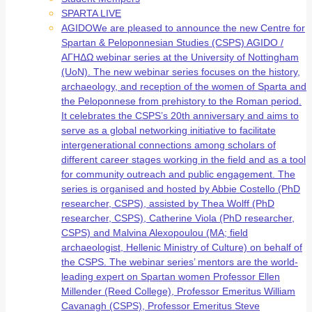
SPARTA LIVE
AGIDO
We are pleased to announce the new Centre for
Spartan & Peloponnesian Studies (CSPS) AGIDO /
ΑΓΗΔΩ webinar series at the University of Nottingham
(UoN). The new webinar series focuses on the history,
archaeology, and reception of the women of Sparta and
the Peloponnese from prehistory to the Roman period.
It celebrates the CSPS’s 20th anniversary and aims to
serve as a global networking initiative to facilitate
intergenerational connections among scholars of
different career stages working in the field and as a tool
for community outreach and public engagement. The
series is organised and hosted by Abbie Costello (PhD
researcher, CSPS), assisted by Thea Wolff (PhD
researcher, CSPS), Catherine Viola (PhD researcher,
CSPS) and Malvina Alexopoulou (MA; field
archaeologist, Hellenic Ministry of Culture) on behalf of
the CSPS. The webinar series’ mentors are the world-
leading expert on Spartan women Professor Ellen
Millender (Reed College), Professor Emeritus William
Cavanagh (CSPS), Professor Emeritus Steve