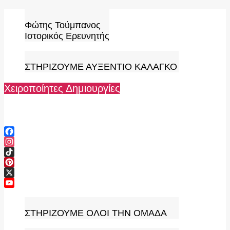
Skip
to
Φώτης Τούμπανος
content
Ιστορικός Ερευνητής
ΣΤΗΡΙΖΟΥΜΕ ΑΥΞΕΝΤΙΟ ΚΑΛΑΓΚΟ
Χειροποίητες Δημιουργίες
Facebook
Instagram
TikTok
Pinterest
X
YouTube
Channel
ΣΤΗΡΙΖΟΥΜΕ ΟΛΟΙ ΤΗΝ ΟΜΑΔΑ