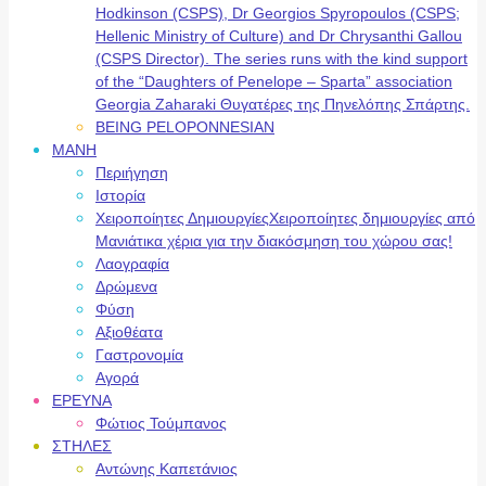
Hodkinson (CSPS), Dr Georgios Spyropoulos (CSPS;
Hellenic Ministry of Culture) and Dr Chrysanthi Gallou
(CSPS Director). The series runs with the kind support
of the “Daughters of Penelope – Sparta” association
Georgia Zaharaki Θυγατέρες της Πηνελόπης Σπάρτης.
BEING PELOPONNESIAN
ΜΑΝΗ
Περιήγηση
Ιστορία
Χειροποίητες Δημιουργίες
Χειροποίητες δημιουργίες από
Μανιάτικα χέρια για την διακόσμηση του χώρου σας!
Λαογραφία
Δρώμενα
Φύση
Αξιοθέατα
Γαστρονομία
Αγορά
ΕΡΕΥΝΑ
Φώτιος Τούμπανος
ΣΤΗΛΕΣ
Αντώνης Καπετάνιος