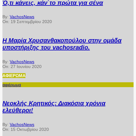
Ό,τι κάνεις, κάν΄το πρώτα για σένα
By:
VachosNews
On:
19 Σεπτεμβρίου 2020
Η Μαρία Χρυσανθακοπούλου στην ομάδα
υποστήριξης του vachosradio.
By:
VachosNews
On:
27 Ιουνίου 2020
ΑΦΙΈΡΩΜΑ
αφιέρωμα
Νεοκλής Κρητικός: Διακόσια χρόνια
ελεύθεροι!
By:
VachosNews
On:
15 Οκτωβρίου 2020