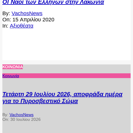
ΟΙ Ναοί των Ελλήνων στην Λακωνία
2020-
By:
VachosNews
04-
On:
15 Απριλίου 2020
15
In:
Αξιοθέατα
ΚΟΙΝΩΝΊΑ
Κοινωνία
Τετάρτη 29 Ιουλίου 2026, αποφράδα ημέρα
για το Πυροσβεστικό Σώμα
By:
VachosNews
On:
30 Ιουλίου 2026