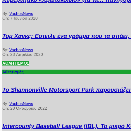
By:
VachosNews
On:
7 Ιουνίου 2020
Τομ Χανκς: Εστειλε ένα γράμμα που τα σπάει, 
By:
VachosNews
On:
23 Απριλίου 2020
ΑΘΛΗΤΙΣΜΌΣ
Αθλητισμός
Το Shannonville Motorsport Park παρουσιάζε
By:
VachosNews
On:
28 Οκτωβρίου 2022
Intercounty Baseball League (IBL). Το μικρό