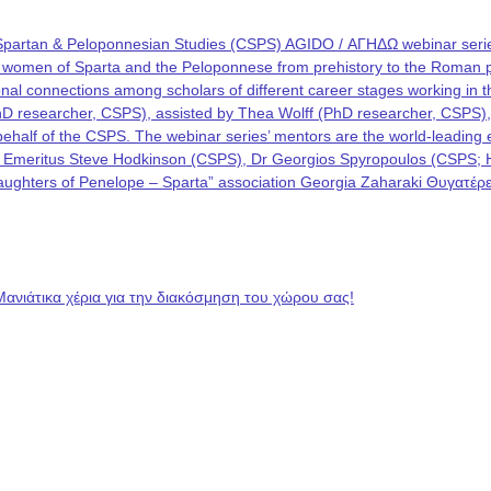
Spartan & Peloponnesian Studies (CSPS) AGIDO / ΑΓΗΔΩ webinar series
he women of Sparta and the Peloponnese from prehistory to the Roman p
rational connections among scholars of different career stages working i
PhD researcher, CSPS), assisted by Thea Wolff (PhD researcher, CSPS)
on behalf of the CSPS. The webinar series’ mentors are the world-leadin
 Emeritus Steve Hodkinson (CSPS), Dr Georgios Spyropoulos (CSPS; Hel
 “Daughters of Penelope – Sparta” association Georgia Zaharaki Θυγατ
Μανιάτικα χέρια για την διακόσμηση του χώρου σας!