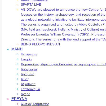
SPARTA LIVE
AGIDO
We are pleased to announce the new Centre for 
focuses on the history, archaeology, and reception of t
as a global networking initiative to facilitate intergene
The series is organised and hosted by Abbie Costello (
(MA; field archaeologist, Hellenic Ministry of Culture) 
Professor Emeritus William Cavanagh (CSPS), Professor
Director). The series runs with the kind support of the
BEING PELOPONNESIAN
ΜΑΝΗ
Περιήγηση
Ιστορία
Χειροποίητες Δημιουργίες
Χειροποίητες δημιουργίες από 
Λαογραφία
Δρώμενα
Φύση
Αξιοθέατα
Γαστρονομία
Αγορά
ΕΡΕΥΝΑ
Φώτιος Τούμπανος