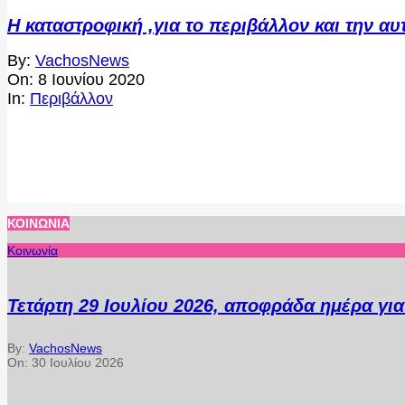
Η καταστροφική ,για το περιβάλλον και την αυ
2020-
By:
VachosNews
06-
On:
8 Ιουνίου 2020
08
In:
Περιβάλλον
ΚΟΙΝΩΝΊΑ
Κοινωνία
Τετάρτη 29 Ιουλίου 2026, αποφράδα ημέρα γι
By:
VachosNews
On:
30 Ιουλίου 2026