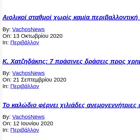
Αιολικοί σταθμοί χωρίς καμία περιβαλλοντική
2020-
By:
VachosNews
10-
On:
13 Οκτωβρίου 2020
13
In:
Περιβάλλον
Κ. Χατζηδάκης: 7 πράσινες δράσεις προς χρ
2020-
By:
VachosNews
09-
On:
21 Σεπτεμβρίου 2020
21
In:
Περιβάλλον
Το καλώδιο φέρνει χιλιάδες ανεμογεννήτριες
2020-
By:
VachosNews
06-
On:
12 Ιουνίου 2020
12
In:
Περιβάλλον