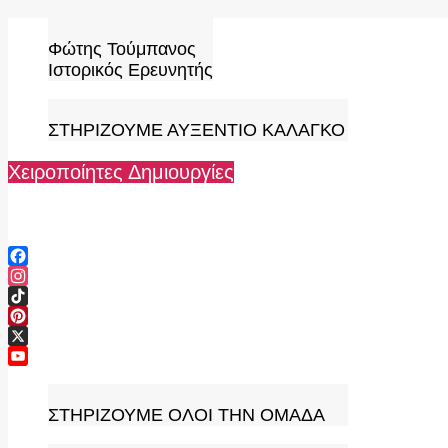
Skip
to
Φώτης Τούμπανος
content
Ιστορικός Ερευνητής
ΣΤΗΡΙΖΟΥΜΕ ΑΥΞΕΝΤΙΟ ΚΑΛΑΓΚΟ
Χειροποίητες Δημιουργίες
Facebook
Instagram
TikTok
Pinterest
X
YouTube
Channel
ΣΤΗΡΙΖΟΥΜΕ ΟΛΟΙ ΤΗΝ ΟΜΑΔΑ