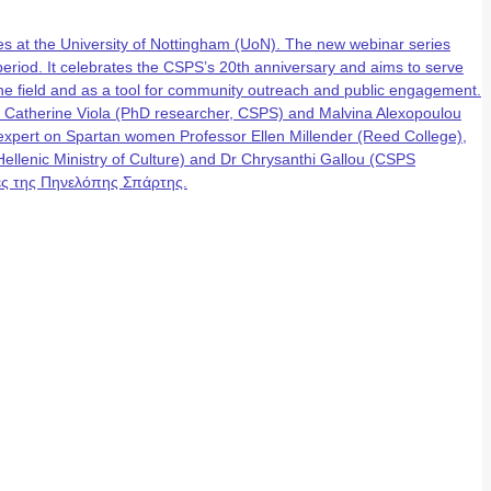
 at the University of Nottingham (UoN). The new webinar series
eriod. It celebrates the CSPS’s 20th anniversary and aims to serve
n the field and as a tool for community outreach and public engagement.
, Catherine Viola (PhD researcher, CSPS) and Malvina Alexopoulou
g expert on Spartan women Professor Ellen Millender (Reed College),
lenic Ministry of Culture) and Dr Chrysanthi Gallou (CSPS
έρες της Πηνελόπης Σπάρτης.