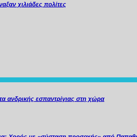
αξαν χιλιάδες πολίτες
α ανδρικής εσπαντρίγιας στη χώρα
ια: Χορός με «σύσταση προσοχής» από Παπαθ