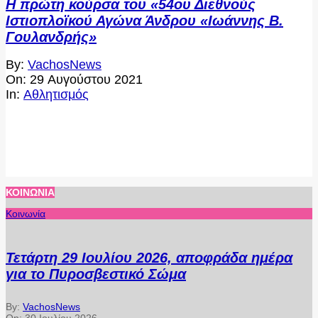
Η πρώτη κούρσα του «54ου Διεθνούς
Ιστιοπλοϊκού Αγώνα Άνδρου «Ιωάννης Β.
Γουλανδρής»
2021-
By:
VachosNews
08-
On:
29 Αυγούστου 2021
29
In:
Αθλητισμός
ΚΟΙΝΩΝΊΑ
Κοινωνία
Τετάρτη 29 Ιουλίου 2026, αποφράδα ημέρα
για το Πυροσβεστικό Σώμα
By:
VachosNews