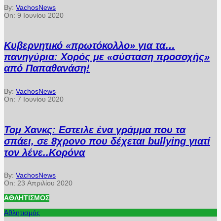
By:
VachosNews
On:
9 Ιουνίου 2020
Κυβερνητικό «πρωτόκολλο» για τα…
πανηγύρια: Χορός με «σύσταση προσοχής»
από Παπαθανάση!
By:
VachosNews
On:
7 Ιουνίου 2020
Τομ Χανκς: Εστειλε ένα γράμμα που τα
σπάει, σε 8χρονο που δέχεται bullying γιατί
τον λένε..Κορόνα
By:
VachosNews
On:
23 Απριλίου 2020
ΑΘΛΗΤΙΣΜΌΣ
Αθλητισμός