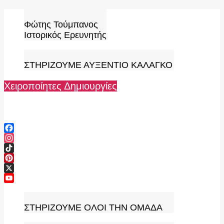
Skip
to
Φώτης Τούμπανος
content
Ιστορικός Ερευνητής
ΣΤΗΡΙΖΟΥΜΕ ΑΥΞΕΝΤΙΟ ΚΑΛΑΓΚΟ
Χειροποίητες Δημιουργίες
Facebook
Instagram
TikTok
Pinterest
X
YouTube
Channel
ΣΤΗΡΙΖΟΥΜΕ ΟΛΟΙ ΤΗΝ ΟΜΑΔΑ