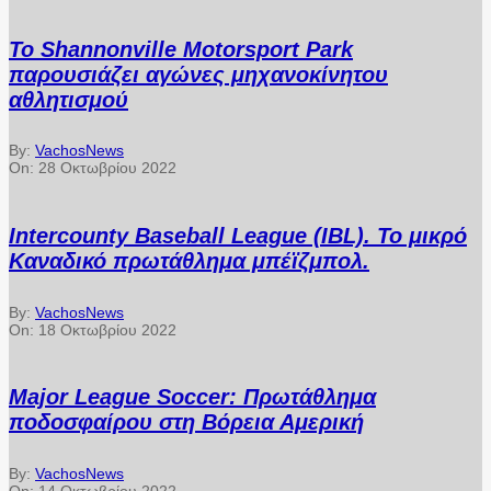
Το Shannonville Motorsport Park
παρουσιάζει αγώνες μηχανοκίνητου
αθλητισμού
By:
VachosNews
On:
28 Οκτωβρίου 2022
Intercounty Baseball League (IBL). Το μικρό
Καναδικό πρωτάθλημα μπέϊζμπολ.
By:
VachosNews
On:
18 Οκτωβρίου 2022
Major League Soccer: Πρωτάθλημα
ποδοσφαίρου στη Βόρεια Αμερική
By:
VachosNews
On:
14 Οκτωβρίου 2022