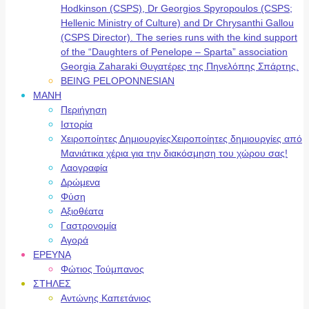
Hodkinson (CSPS), Dr Georgios Spyropoulos (CSPS;
Hellenic Ministry of Culture) and Dr Chrysanthi Gallou
(CSPS Director). The series runs with the kind support
of the “Daughters of Penelope – Sparta” association
Georgia Zaharaki Θυγατέρες της Πηνελόπης Σπάρτης.
BEING PELOPONNESIAN
ΜΑΝΗ
Περιήγηση
Ιστορία
Χειροποίητες Δημιουργίες
Χειροποίητες δημιουργίες από
Μανιάτικα χέρια για την διακόσμηση του χώρου σας!
Λαογραφία
Δρώμενα
Φύση
Αξιοθέατα
Γαστρονομία
Αγορά
ΕΡΕΥΝΑ
Φώτιος Τούμπανος
ΣΤΗΛΕΣ
Αντώνης Καπετάνιος