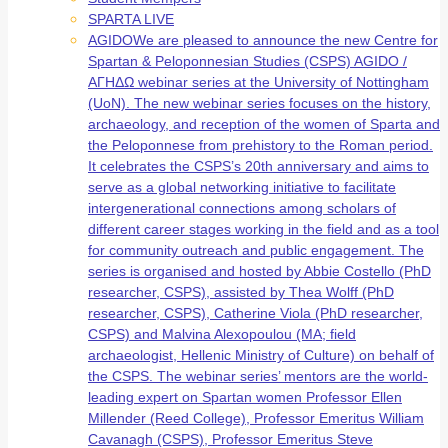
SPARTA LIVE
AGIDO
We are pleased to announce the new Centre for
Spartan & Peloponnesian Studies (CSPS) AGIDO /
ΑΓΗΔΩ webinar series at the University of Nottingham
(UoN). The new webinar series focuses on the history,
archaeology, and reception of the women of Sparta and
the Peloponnese from prehistory to the Roman period.
It celebrates the CSPS’s 20th anniversary and aims to
serve as a global networking initiative to facilitate
intergenerational connections among scholars of
different career stages working in the field and as a tool
for community outreach and public engagement. The
series is organised and hosted by Abbie Costello (PhD
researcher, CSPS), assisted by Thea Wolff (PhD
researcher, CSPS), Catherine Viola (PhD researcher,
CSPS) and Malvina Alexopoulou (MA; field
archaeologist, Hellenic Ministry of Culture) on behalf of
the CSPS. The webinar series’ mentors are the world-
leading expert on Spartan women Professor Ellen
Millender (Reed College), Professor Emeritus William
Cavanagh (CSPS), Professor Emeritus Steve