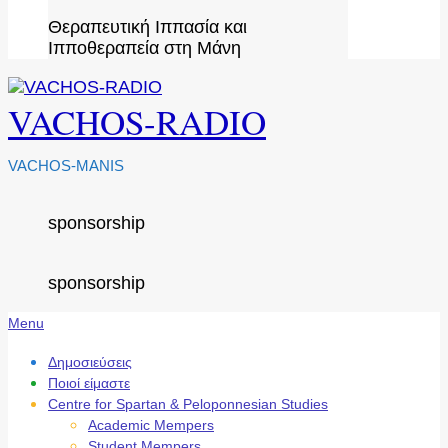
Θεραπευτική Ιππασία και
Ιπποθεραπεία στη Μάνη
VACHOS-RADIO
VACHOS-MANIS
sponsorship
sponsorship
Secondary
Menu
Navigation
Menu
Δημοσιεύσεις
Ποιοί είμαστε
Centre for Spartan & Peloponnesian Studies
Academic Mempers
Student Mempers