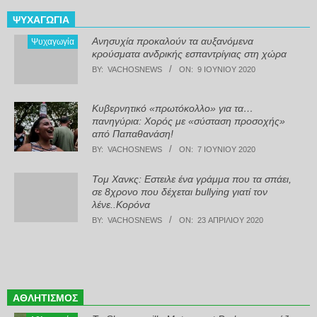
ΨΥΧΑΓΩΓΊΑ
Ανησυχία προκαλούν τα αυξανόμενα
Ψυχαγωγία
κρούσματα ανδρικής εσπαντρίγιας στη χώρα
BY:
VACHOSNEWS
ON:
9 ΙΟΥΝΊΟΥ 2020
Κυβερνητικό «πρωτόκολλο» για τα…
πανηγύρια: Χορός με «σύσταση προσοχής»
από Παπαθανάση!
BY:
VACHOSNEWS
ON:
7 ΙΟΥΝΊΟΥ 2020
Τομ Χανκς: Εστειλε ένα γράμμα που τα σπάει,
σε 8χρονο που δέχεται bullying γιατί τον
λένε..Κορόνα
BY:
VACHOSNEWS
ON:
23 ΑΠΡΙΛΊΟΥ 2020
ΑΘΛΗΤΙΣΜΌΣ