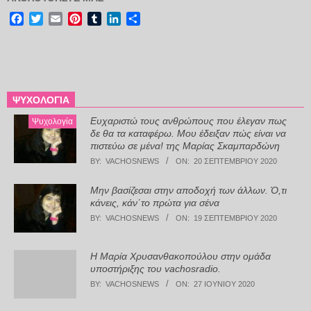
Facebook
Twitter
Email
Pinterest
Tumblr
LinkedIn
Μοιραστείτε
ΨΥΧΟΛΟΓΊΑ
Ευχαριστώ τους ανθρώπους που έλεγαν πως
Ψυχολογία
δε θα τα καταφέρω. Μου έδειξαν πώς είναι να
πιστεύω σε μένα! της Μαρίας Σκαμπαρδώνη
BY:
VACHOSNEWS
ON:
20 ΣΕΠΤΕΜΒΡΊΟΥ 2020
Μην βασίζεσαι στην αποδοχή των άλλων. Ό,τι
κάνεις, κάν΄το πρώτα για σένα
BY:
VACHOSNEWS
ON:
19 ΣΕΠΤΕΜΒΡΊΟΥ 2020
Η Μαρία Χρυσανθακοπούλου στην ομάδα
υποστήριξης του vachosradio.
BY:
VACHOSNEWS
ON:
27 ΙΟΥΝΊΟΥ 2020