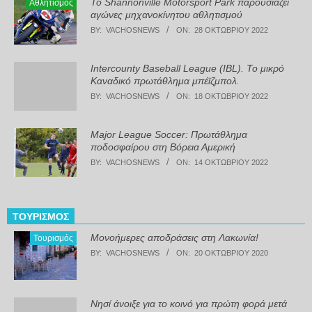
Το Shannonville Motorsport Park παρουσιάζει
Αθλητισμός
αγώνες μηχανοκίνητου αθλητισμού
BY:
VACHOSNEWS
ON:
28 ΟΚΤΩΒΡΊΟΥ 2022
Intercounty Baseball League (IBL). Το μικρό
Καναδικό πρωτάθλημα μπέϊζμπολ.
BY:
VACHOSNEWS
ON:
18 ΟΚΤΩΒΡΊΟΥ 2022
Major League Soccer: Πρωτάθλημα
ποδοσφαίρου στη Βόρεια Αμερική
BY:
VACHOSNEWS
ON:
14 ΟΚΤΩΒΡΊΟΥ 2022
ΤΟΥΡΙΣΜΌΣ
Μονοήμερες αποδράσεις στη Λακωνία!
Τουρισμός
BY:
VACHOSNEWS
ON:
20 ΟΚΤΩΒΡΊΟΥ 2020
Νησί άνοιξε για το κοινό για πρώτη φορά μετά