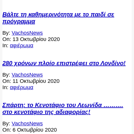
Βάλτε τη καθημερινότητα με το παιδί σε
πρόγραμμα
2020-
By:
VachosNews
10-
On:
13 Οκτωβρίου 2020
13
In:
αφιέρωμα
280 χρόνων πλοίο επιστρέφει στο Λονδίνο!
2020-
By:
VachosNews
10-
On:
11 Οκτωβρίου 2020
11
In:
αφιέρωμα
Σπάρτη: το Κενοτάφιο του Λεωνίδα ……….
στο κενοτάφιο της αδιαφορίας!
2020-
By:
VachosNews
10-
On:
6 Οκτωβρίου 2020