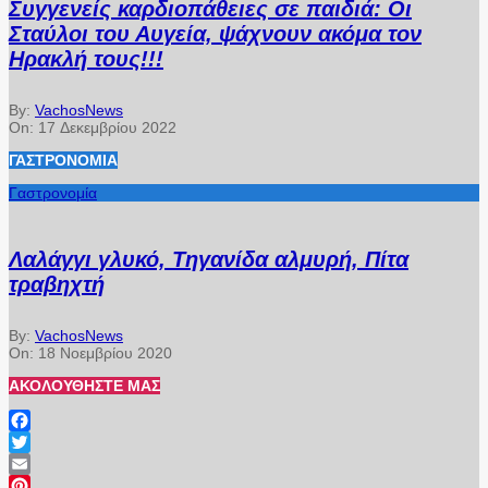
Συγγενείς καρδιοπάθειες σε παιδιά: Οι
Σταύλοι του Αυγεία, ψάχνουν ακόμα τον
Ηρακλή τους!!!
By:
VachosNews
On:
17 Δεκεμβρίου 2022
ΓΑΣΤΡΟΝΟΜΊΑ
Γαστρονομία
Λαλάγγι γλυκό, Τηγανίδα αλμυρή, Πίτα
τραβηχτή
By:
VachosNews
On:
18 Νοεμβρίου 2020
ΑΚΟΛΟΥΘΉΣΤΕ ΜΑΣ
Facebook
Twitter
Email