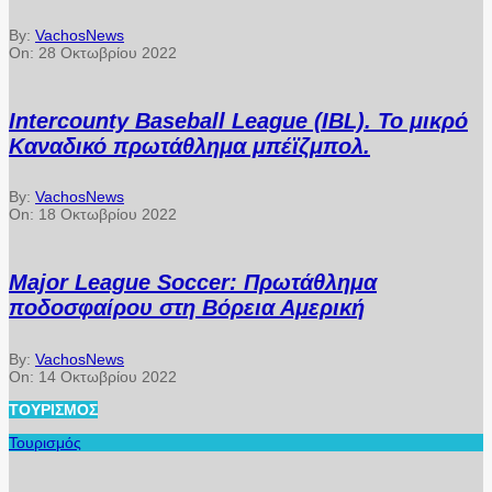
By:
VachosNews
On:
28 Οκτωβρίου 2022
Intercounty Baseball League (IBL). Το μικρό
Καναδικό πρωτάθλημα μπέϊζμπολ.
By:
VachosNews
On:
18 Οκτωβρίου 2022
Major League Soccer: Πρωτάθλημα
ποδοσφαίρου στη Βόρεια Αμερική
By:
VachosNews
On:
14 Οκτωβρίου 2022
ΤΟΥΡΙΣΜΌΣ
Τουρισμός