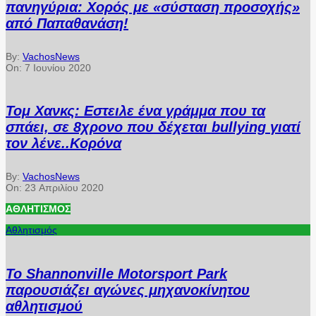
πανηγύρια: Χορός με «σύσταση προσοχής»
από Παπαθανάση!
By:
VachosNews
On:
7 Ιουνίου 2020
Τομ Χανκς: Εστειλε ένα γράμμα που τα
σπάει, σε 8χρονο που δέχεται bullying γιατί
τον λένε..Κορόνα
By:
VachosNews
On:
23 Απριλίου 2020
ΑΘΛΗΤΙΣΜΌΣ
Αθλητισμός
Το Shannonville Motorsport Park
παρουσιάζει αγώνες μηχανοκίνητου
αθλητισμού