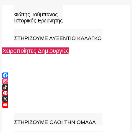
Skip
to
Φώτης Τούμπανος
content
Ιστορικός Ερευνητής
ΣΤΗΡΙΖΟΥΜΕ ΑΥΞΕΝΤΙΟ ΚΑΛΑΓΚΟ
Χειροποίητες Δημιουργίες
Facebook
Instagram
TikTok
Pinterest
X
YouTube
Channel
ΣΤΗΡΙΖΟΥΜΕ ΟΛΟΙ ΤΗΝ ΟΜΑΔΑ