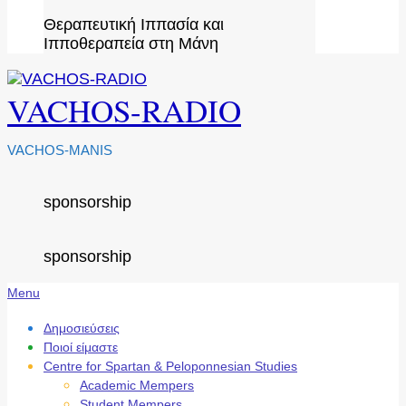
Θεραπευτική Ιππασία και
Ιπποθεραπεία στη Μάνη
VACHOS-RADIO
VACHOS-MANIS
sponsorship
sponsorship
Secondary
Menu
Navigation
Menu
Δημοσιεύσεις
Ποιοί είμαστε
Centre for Spartan & Peloponnesian Studies
Academic Mempers
Student Mempers