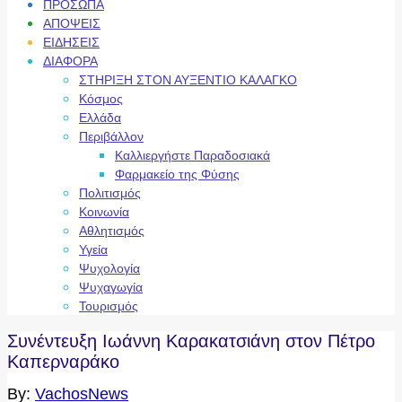
ΠΡΟΣΩΠΑ
ΑΠΟΨΕΙΣ
ΕΙΔΗΣΕΙΣ
ΔΙΑΦΟΡΑ
ΣΤΗΡΙΞΗ ΣΤΟΝ ΑΥΞΕΝΤΙΟ ΚΑΛΑΓΚΟ
Κόσμος
Ελλάδα
Περιβάλλον
Καλλιεργήστε Παραδοσιακά
Φαρμακείο της Φύσης
Πολιτισμός
Κοινωνία
Αθλητισμός
Υγεία
Ψυχολογία
Ψυχαγωγία
Τουρισμός
Συνέντευξη Ιωάννη Καρακατσιάνη στον Πέτρο
Καπερναράκο
By:
VachosNews