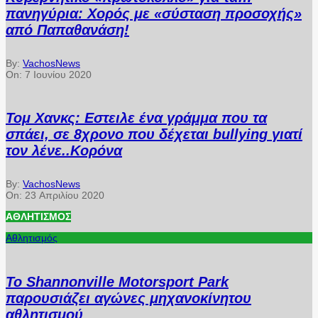
πανηγύρια: Χορός με «σύσταση προσοχής»
από Παπαθανάση!
By:
VachosNews
On:
7 Ιουνίου 2020
Τομ Χανκς: Εστειλε ένα γράμμα που τα
σπάει, σε 8χρονο που δέχεται bullying γιατί
τον λένε..Κορόνα
By:
VachosNews
On:
23 Απριλίου 2020
ΑΘΛΗΤΙΣΜΌΣ
Αθλητισμός
Το Shannonville Motorsport Park
παρουσιάζει αγώνες μηχανοκίνητου
αθλητισμού