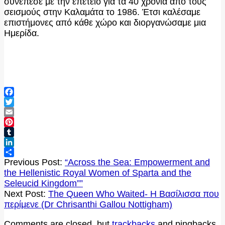
συνέπεσε με την επέτειο για τα 40 χρόνια από τους
σεισμούς στην Καλαμάτα το 1986. Έτσι καλέσαμε
επιστήμονες από κάθε χώρο και διοργανώσαμε μια
Ημερίδα.
Facebook
Twitter
Email
Pinterest
Tumblr
LinkedIn
2026-
Μοιραστείτε
Previous Post:
“Across the Sea: Empowerment and
05-
the Hellenistic Royal Women of Sparta and the
29
Seleucid Kingdom””
Next Post:
The Queen Who Waited- Η Βασίλισσα που
περίμενε (Dr Chrisanthi Gallou Nottigham)
Comments are closed, but
trackbacks
and pingbacks