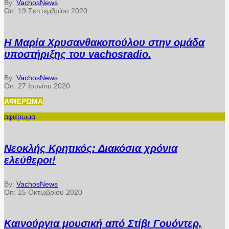
By:
VachosNews
On:
19 Σεπτεμβρίου 2020
Η Μαρία Χρυσανθακοπούλου στην ομάδα
υποστήριξης του vachosradio.
By:
VachosNews
On:
27 Ιουνίου 2020
ΑΦΙΈΡΩΜΑ
αφιέρωμα
Νεοκλής Κρητικός: Διακόσια χρόνια
ελεύθεροι!
By:
VachosNews
On:
15 Οκτωβρίου 2020
Καινούργια μουσική από Στίβι Γουόντερ,