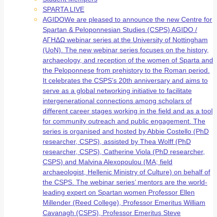
SPARTA LIVE
AGIDO
We are pleased to announce the new Centre for
Spartan & Peloponnesian Studies (CSPS) AGIDO /
ΑΓΗΔΩ webinar series at the University of Nottingham
(UoN). The new webinar series focuses on the history,
archaeology, and reception of the women of Sparta and
the Peloponnese from prehistory to the Roman period.
It celebrates the CSPS’s 20th anniversary and aims to
serve as a global networking initiative to facilitate
intergenerational connections among scholars of
different career stages working in the field and as a tool
for community outreach and public engagement. The
series is organised and hosted by Abbie Costello (PhD
researcher, CSPS), assisted by Thea Wolff (PhD
researcher, CSPS), Catherine Viola (PhD researcher,
CSPS) and Malvina Alexopoulou (MA; field
archaeologist, Hellenic Ministry of Culture) on behalf of
the CSPS. The webinar series’ mentors are the world-
leading expert on Spartan women Professor Ellen
Millender (Reed College), Professor Emeritus William
Cavanagh (CSPS), Professor Emeritus Steve