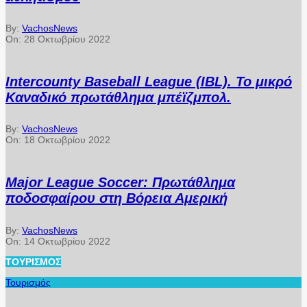
By:
VachosNews
On:
28 Οκτωβρίου 2022
Intercounty Baseball League (IBL). Το μικρό
Καναδικό πρωτάθλημα μπέϊζμπολ.
By:
VachosNews
On:
18 Οκτωβρίου 2022
Major League Soccer: Πρωτάθλημα
ποδοσφαίρου στη Βόρεια Αμερική
By:
VachosNews
On:
14 Οκτωβρίου 2022
ΤΟΥΡΙΣΜΌΣ
Τουρισμός