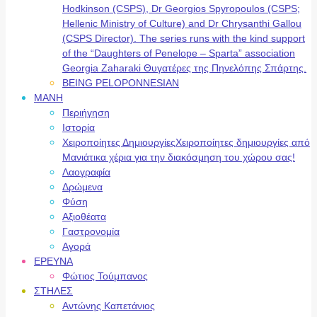
Hodkinson (CSPS), Dr Georgios Spyropoulos (CSPS;
Hellenic Ministry of Culture) and Dr Chrysanthi Gallou
(CSPS Director). The series runs with the kind support
of the “Daughters of Penelope – Sparta” association
Georgia Zaharaki Θυγατέρες της Πηνελόπης Σπάρτης.
BEING PELOPONNESIAN
ΜΑΝΗ
Περιήγηση
Ιστορία
Χειροποίητες Δημιουργίες
Χειροποίητες δημιουργίες από
Μανιάτικα χέρια για την διακόσμηση του χώρου σας!
Λαογραφία
Δρώμενα
Φύση
Αξιοθέατα
Γαστρονομία
Αγορά
ΕΡΕΥΝΑ
Φώτιος Τούμπανος
ΣΤΗΛΕΣ
Αντώνης Καπετάνιος