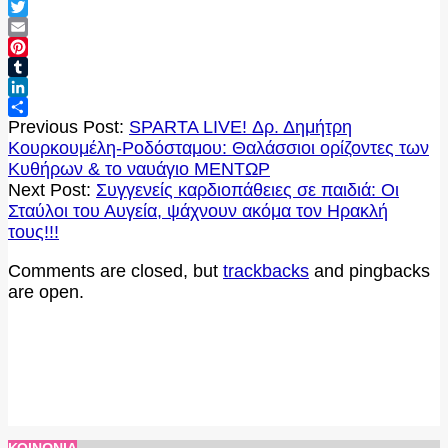
Facebook
Twitter
Email
Pinterest
Tumblr
LinkedIn
2022-
Μοιραστείτε
Previous Post:
SPARTA LIVE! Δρ. Δημήτρη
12-
Κουρκουμέλη-Ροδόσταμου: Θαλάσσιοι ορίζοντες των
17
Κυθήρων & το ναυάγιο ΜΕΝΤΩΡ
Next Post:
Συγγενείς καρδιοπάθειες σε παιδιά: Οι
Σταύλοι του Αυγεία, ψάχνουν ακόμα τον Ηρακλή
τους!!!
Comments are closed, but
trackbacks
and pingbacks
are open.
ΚΟΙΝΩΝΊΑ