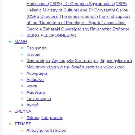
Hodkinson (CSPS), Dr Georgios Spyropoulos (CSPS;
Hellenic Ministry of Culture) and Dr Chrysanthi Gallou
(CSPS Director). The series runs with the kind support
of the “Daughters of Penelope – Sparta” association
Georgia Zaharaki Θυγατέρες της Πηνελόπης Σπάρτης.
BEING PELOPONNESIAN
ΜΑΝΗ
Περιήγηση
Ιστορία
Χειροποίητες Δημιουργίες
Χειροποίητες δημιουργίες από
Μανιάτικα χέρια για την διακόσμηση του χώρου σας!
Λαογραφία
Δρώμενα
Φύση
Αξιοθέατα
Γαστρονομία
Αγορά
ΕΡΕΥΝΑ
Φώτιος Τούμπανος
ΣΤΗΛΕΣ
Αντώνης Καπετάνιος