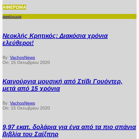
ΑΦΙΈΡΩΜΑ
αφιέρωμα
Νεοκλής Κρητικός: Διακόσια χρόνια
ελεύθεροι!
By:
VachosNews
On:
15 Οκτωβρίου 2020
Καινούργια μουσική από Στίβι Γουόντερ,
μετά από 15 χρόνια
By:
VachosNews
On:
15 Οκτωβρίου 2020
9,97 εκατ. δολάρια για ένα από τα πιο σπάνια
βιβλία του Σαίξπηρ