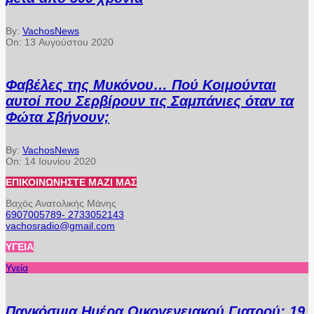
By:
VachosNews
On:
13 Αυγούστου 2020
Φαβέλες της Μυκόνου… Πού Κοιμούνται
αυτοί που Σερβίρουν τις Σαμπάνιες όταν τα
Φώτα Σβήνουν;
By:
VachosNews
On:
14 Ιουνίου 2020
ΕΠΙΚΟΙΝΩΝΉΣΤΕ ΜΑΖΊ ΜΑΣ
Βαχός Ανατολικής Μάνης
6907005789- 2733052143
vachosradio@gmail.com
ΥΓΕΊΑ
Υγεία
Παγκόσμια Ημέρα Οικογενειακού Γιατρού: 19