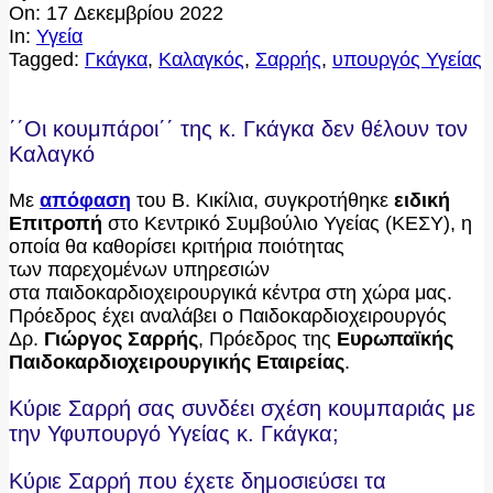
On:
17 Δεκεμβρίου 2022
In:
Υγεία
Tagged:
Γκάγκα
,
Καλαγκός
,
Σαρρής
,
υπουργός Υγείας
΄΄Οι κουμπάροι΄΄ της κ. Γκάγκα δεν θέλουν τον
Καλαγκό
Με
απόφαση
του Β. Κικίλια, συγκροτήθηκε
ειδική
Επιτροπή
στο Κεντρικό Συμβούλιο Υγείας (ΚΕΣΥ), η
οποία θα καθορίσει κριτήρια ποιότητας
των παρεχομένων υπηρεσιών
στα παιδοκαρδιοχειρουργικά κέντρα στη χώρα μας.
Πρόεδρος έχει αναλάβει ο Παιδοκαρδιοχειρουργός
Δρ.
Γιώργος Σαρρής
, Πρόεδρος της
Ευρωπαϊκής
Παιδοκαρδιοχειρουργικής Εταιρείας
.
Κύριε Σαρρή σας συνδέει σχέση κουμπαριάς με
την Υφυπουργό Υγείας κ. Γκάγκα;
Κύριε Σαρρή που έχετε δημοσιεύσει τα