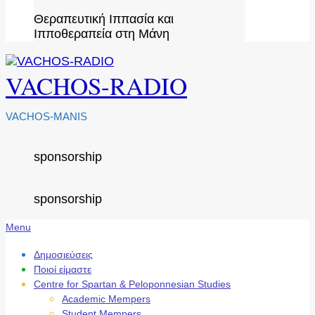
Θεραπευτική Ιππασία και
Ιπποθεραπεία στη Μάνη
VACHOS-RADIO
VACHOS-MANIS
sponsorship
sponsorship
Secondary
Menu
Navigation
Menu
Δημοσιεύσεις
Ποιοί είμαστε
Centre for Spartan & Peloponnesian Studies
Academic Mempers
Student Mempers