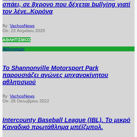
σπάει, σε 8χρονο που δέχεται bullying γιατί
τον λένε..Κορόνα
By:
VachosNews
On:
23 Απριλίου 2020
ΑΘΛΗΤΙΣΜΌΣ
Αθλητισμός
Το Shannonville Motorsport Park
παρουσιάζει αγώνες μηχανοκίνητου
αθλητισμού
By:
VachosNews
On:
28 Οκτωβρίου 2022
Intercounty Baseball League (IBL). Το μικρό
Καναδικό πρωτάθλημα μπέϊζμπολ.