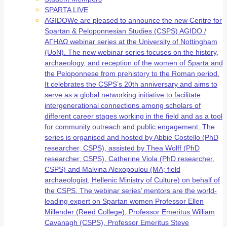
SPARTA LIVE
AGIDO
We are pleased to announce the new Centre for
Spartan & Peloponnesian Studies (CSPS) AGIDO /
ΑΓΗΔΩ webinar series at the University of Nottingham
(UoN). The new webinar series focuses on the history,
archaeology, and reception of the women of Sparta and
the Peloponnese from prehistory to the Roman period.
It celebrates the CSPS’s 20th anniversary and aims to
serve as a global networking initiative to facilitate
intergenerational connections among scholars of
different career stages working in the field and as a tool
for community outreach and public engagement. The
series is organised and hosted by Abbie Costello (PhD
researcher, CSPS), assisted by Thea Wolff (PhD
researcher, CSPS), Catherine Viola (PhD researcher,
CSPS) and Malvina Alexopoulou (MA; field
archaeologist, Hellenic Ministry of Culture) on behalf of
the CSPS. The webinar series’ mentors are the world-
leading expert on Spartan women Professor Ellen
Millender (Reed College), Professor Emeritus William
Cavanagh (CSPS), Professor Emeritus Steve