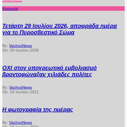
Κοινωνία
Τετάρτη 29 Ιουλίου 2026, αποφράδα ημέρα
για το Πυροσβεστικό Σώμα
By:
VachosNews
On:
30 Ιουλίου 2026
ΟΧΙ στον υποχρεωτικό εμβολιασμό
βροντοφώναξαν χιλιάδες πολίτες
By:
VachosNews
On:
16 Ιουλίου 2021
Η φωτογραφία της ημέρας
By:
VachosNews