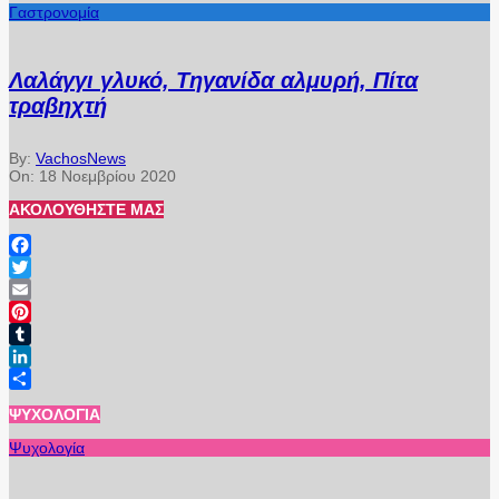
Γαστρονομία
Λαλάγγι γλυκό, Τηγανίδα αλμυρή, Πίτα
τραβηχτή
By:
VachosNews
On:
18 Νοεμβρίου 2020
ΑΚΟΛΟΥΘΉΣΤΕ ΜΑΣ
Facebook
Twitter
Email
Pinterest
Tumblr
LinkedIn
Μοιραστείτε
ΨΥΧΟΛΟΓΊΑ
Ψυχολογία