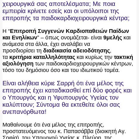
χειρουργικά σας αποτελέσματα; Με ποια
εμπειρία κρίνετε εσείς και οι υπόλοιποι της
επιτροπής τα παιδοκαρδιοχειρουργικά κέντρα;
Η “
Επιτροπή Συγγενών Καρδιοπαθειών Παίδων
και Ενηλίκων
” – όπως ονομάζεται- είναι
9μελής
και
ανάμεσα στα άλλα, έχει αναλάβει να
προσδιορίσει τη
διαδικασία αδειοδότησης
,
τα
κριτήρια καταλληλότητας
και κυρίως την
τακτική
αξιολόγηση
των παιδοκαρδιοχειρουργικών κέντρων,
τόσο του δημόσιου όσο και του ιδιωτικού τομέα.
Είναι αλήθεια κύριε Σαρρή ότι ένα μέλος της
επιτροπής έχει καταδικασθεί επί δύο φορές και
ο Υπουργός και η Υφυπουργός Υγείας τον
καλύπτουν; Σύντομα θα εκτεθείτε όλοι σας
ανεπανόρθωτα!
Μαθαίνουμε ότι ένα μέλος της επιτροπής,
προστατευόμενος του κ. Παπασάββα (διοικητή Αγ.
Σοφία), του Υπουργού Υγείας κ. Πλεύρη, της