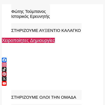
Skip
to
Φώτης Τούμπανος
content
Ιστορικός Ερευνητής
ΣΤΗΡΙΖΟΥΜΕ ΑΥΞΕΝΤΙΟ ΚΑΛΑΓΚΟ
Χειροποίητες Δημιουργίες
Facebook
Instagram
TikTok
Pinterest
X
YouTube
Channel
ΣΤΗΡΙΖΟΥΜΕ ΟΛΟΙ ΤΗΝ ΟΜΑΔΑ