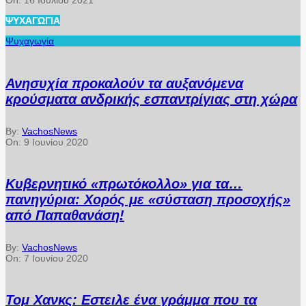
On:
16 Ιουλίου 2021
ΨΥΧΑΓΩΓΊΑ
Ψυχαγωγία
Ανησυχία προκαλούν τα αυξανόμενα
κρούσματα ανδρικής εσπαντρίγιας στη χώρα
By:
VachosNews
On:
9 Ιουνίου 2020
Κυβερνητικό «πρωτόκολλο» για τα…
πανηγύρια: Χορός με «σύσταση προσοχής»
από Παπαθανάση!
By:
VachosNews
On:
7 Ιουνίου 2020
Τομ Χανκς: Εστειλε ένα γράμμα που τα