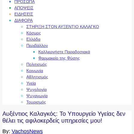
ΠΡΟΣΩΠΑ
ΑΠΟΨΕΙΣ
ΕΙΔΗΣΕΙΣ
ΔΙΑΦΟΡΑ
ΣΤΗΡΙΞΗ ΣΤΟΝ ΑΥΞΕΝΤΙΟ ΚΑΛΑΓΚΟ
Κόσμος
Ελλάδα
Περιβάλλον
Καλλιεργήστε Παραδοσιακά
Φαρμακείο της Φύσης
Πολιτισμός
Κοινωνία
Αθλητισμός
Υγεία
Ψυχολογία
Ψυχαγωγία
Τουρισμός
Αυξέντιος Καλαγκός: Το Υπουργείο Υγείας δεν
θέλει τις αφιλοκερδείς υπηρεσίες μου!
By:
VachosNews