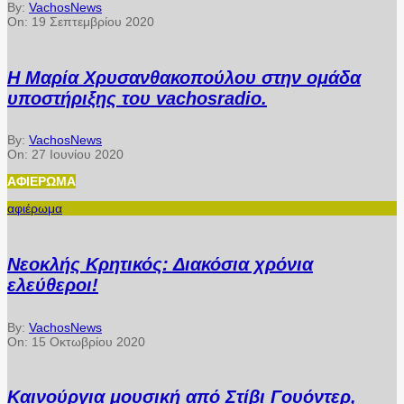
By:
VachosNews
On:
19 Σεπτεμβρίου 2020
Η Μαρία Χρυσανθακοπούλου στην ομάδα
υποστήριξης του vachosradio.
By:
VachosNews
On:
27 Ιουνίου 2020
ΑΦΙΈΡΩΜΑ
αφιέρωμα
Νεοκλής Κρητικός: Διακόσια χρόνια
ελεύθεροι!
By:
VachosNews
On:
15 Οκτωβρίου 2020
Καινούργια μουσική από Στίβι Γουόντερ,