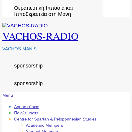
Θεραπευτική Ιππασία και
Ιπποθεραπεία στη Μάνη
VACHOS-RADIO
VACHOS-MANIS
sponsorship
sponsorship
Secondary
Menu
Navigation
Menu
Δημοσιεύσεις
Ποιοί είμαστε
Centre for Spartan & Peloponnesian Studies
Academic Mempers
Student Mempers