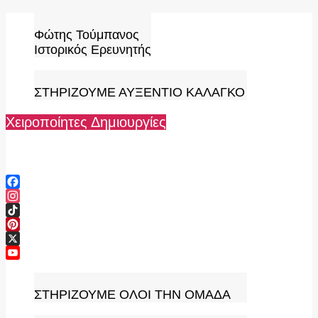
Skip
to
Φώτης Τούμπανος
content
Ιστορικός Ερευνητής
ΣΤΗΡΙΖΟΥΜΕ ΑΥΞΕΝΤΙΟ ΚΑΛΑΓΚΟ
Χειροποίητες Δημιουργίες
Facebook
Instagram
TikTok
Pinterest
X
YouTube
Channel
ΣΤΗΡΙΖΟΥΜΕ ΟΛΟΙ ΤΗΝ ΟΜΑΔΑ