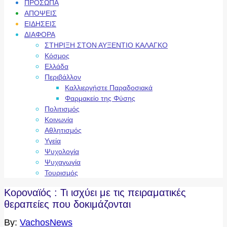
ΠΡΟΣΩΠΑ
ΑΠΟΨΕΙΣ
ΕΙΔΗΣΕΙΣ
ΔΙΑΦΟΡΑ
ΣΤΗΡΙΞΗ ΣΤΟΝ ΑΥΞΕΝΤΙΟ ΚΑΛΑΓΚΟ
Κόσμος
Ελλάδα
Περιβάλλον
Καλλιεργήστε Παραδοσιακά
Φαρμακείο της Φύσης
Πολιτισμός
Κοινωνία
Αθλητισμός
Υγεία
Ψυχολογία
Ψυχαγωγία
Τουρισμός
Κοροναϊός : Τι ισχύει με τις πειραματικές
θεραπείες που δοκιμάζονται
By:
VachosNews