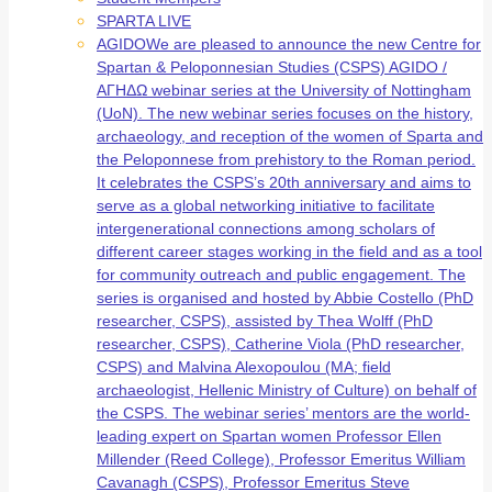
SPARTA LIVE
AGIDO
We are pleased to announce the new Centre for
Spartan & Peloponnesian Studies (CSPS) AGIDO /
ΑΓΗΔΩ webinar series at the University of Nottingham
(UoN). The new webinar series focuses on the history,
archaeology, and reception of the women of Sparta and
the Peloponnese from prehistory to the Roman period.
It celebrates the CSPS’s 20th anniversary and aims to
serve as a global networking initiative to facilitate
intergenerational connections among scholars of
different career stages working in the field and as a tool
for community outreach and public engagement. The
series is organised and hosted by Abbie Costello (PhD
researcher, CSPS), assisted by Thea Wolff (PhD
researcher, CSPS), Catherine Viola (PhD researcher,
CSPS) and Malvina Alexopoulou (MA; field
archaeologist, Hellenic Ministry of Culture) on behalf of
the CSPS. The webinar series’ mentors are the world-
leading expert on Spartan women Professor Ellen
Millender (Reed College), Professor Emeritus William
Cavanagh (CSPS), Professor Emeritus Steve