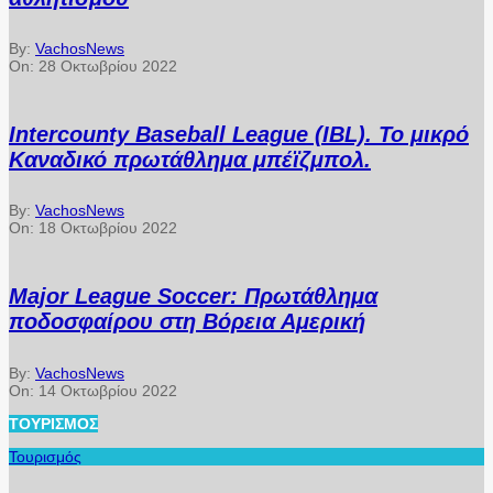
By:
VachosNews
On:
28 Οκτωβρίου 2022
Intercounty Baseball League (IBL). Το μικρό
Καναδικό πρωτάθλημα μπέϊζμπολ.
By:
VachosNews
On:
18 Οκτωβρίου 2022
Major League Soccer: Πρωτάθλημα
ποδοσφαίρου στη Βόρεια Αμερική
By:
VachosNews
On:
14 Οκτωβρίου 2022
ΤΟΥΡΙΣΜΌΣ
Τουρισμός