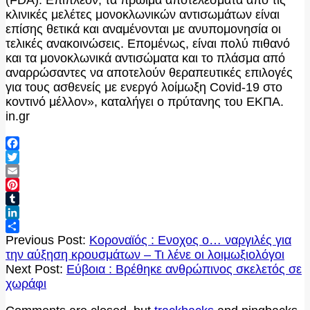
κλινικές μελέτες μονοκλωνικών αντισωμάτων είναι
επίσης θετικά και αναμένονται με ανυπομονησία οι
τελικές ανακοινώσεις. Επομένως, είναι πολύ πιθανό
και τα μονοκλωνικά αντισώματα και το πλάσμα από
αναρρώσαντες να αποτελούν θεραπευτικές επιλογές
για τους ασθενείς με ενεργό λοίμωξη Covid-19 στο
κοντινό μέλλον», καταλήγει ο πρύτανης του ΕΚΠΑ.
in.gr
Facebook
Twitter
Email
Pinterest
Tumblr
LinkedIn
2020-
Μοιραστείτε
Previous Post:
Κοροναϊός : Ενοχος ο… ναργιλές για
10-
την αύξηση κρουσμάτων – Τι λένε οι λοιμωξιολόγοι
15
Next Post:
Εύβοια : Βρέθηκε ανθρώπινος σκελετός σε
χωράφι