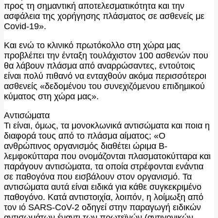
προς τη σημαντική αποτελεσματικότητα και την
ασφάλεια της χορήγησης πλάσματος σε ασθενείς με
Covid-19».
Και ενώ το κλινικό πρωτόκολλο στη χώρα μας
προβλέπει την ένταξη τουλάχιστον 100 ασθενών που
θα λάβουν πλάσμα από αναρρώσαντες, εντούτοις
είναι πολύ πιθανό να ενταχθούν ακόμα περισσότεροι
ασθενείς «δεδομένου του συνεχιζόμενου επιδημικού
κύματος στη χώρα μας».
Αντισώματα
Τι είναι, όμως, τα μονοκλωνικά αντισώματα και ποια η
διαφορά τους από το πλάσμα αίματος; «Ο
ανθρώπινος οργανισμός διαθέτει ώριμα Β-
λεμφοκύτταρα που ονομάζονται πλασματοκύτταρα και
παράγουν αντισώματα, τα οποία στρέφονται ενάντια
σε παθογόνα που εισβάλουν στον οργανισμό. Τα
αντισώματα αυτά είναι ειδικά για κάθε συγκεκριμένο
παθογόνο. Κατά αντιστοιχία, λοιπόν, η λοίμωξη από
τον ιό SARS-CoV-2 οδηγεί στην παραγωγή ειδικών
αντισωμάτων έναντι των πρωτεϊνών (αντιγονικών