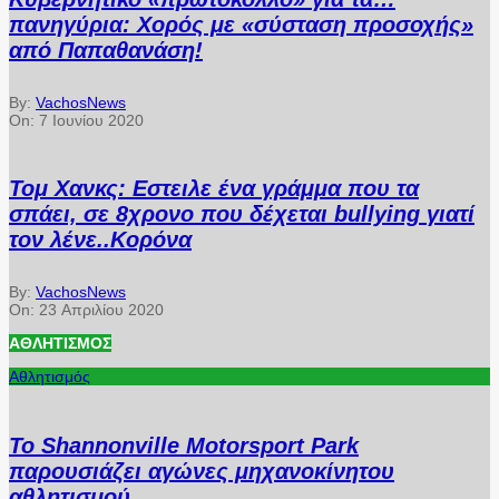
πανηγύρια: Χορός με «σύσταση προσοχής»
από Παπαθανάση!
By:
VachosNews
On:
7 Ιουνίου 2020
Τομ Χανκς: Εστειλε ένα γράμμα που τα
σπάει, σε 8χρονο που δέχεται bullying γιατί
τον λένε..Κορόνα
By:
VachosNews
On:
23 Απριλίου 2020
ΑΘΛΗΤΙΣΜΌΣ
Αθλητισμός
Το Shannonville Motorsport Park
παρουσιάζει αγώνες μηχανοκίνητου
αθλητισμού