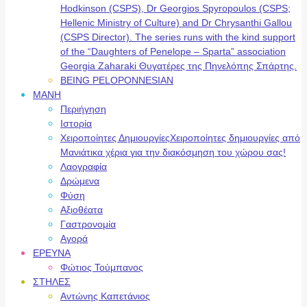
Hodkinson (CSPS), Dr Georgios Spyropoulos (CSPS;
Hellenic Ministry of Culture) and Dr Chrysanthi Gallou
(CSPS Director). The series runs with the kind support
of the “Daughters of Penelope – Sparta” association
Georgia Zaharaki Θυγατέρες της Πηνελόπης Σπάρτης.
BEING PELOPONNESIAN
ΜΑΝΗ
Περιήγηση
Ιστορία
Χειροποίητες Δημιουργίες
Χειροποίητες δημιουργίες από
Μανιάτικα χέρια για την διακόσμηση του χώρου σας!
Λαογραφία
Δρώμενα
Φύση
Αξιοθέατα
Γαστρονομία
Αγορά
ΕΡΕΥΝΑ
Φώτιος Τούμπανος
ΣΤΗΛΕΣ
Αντώνης Καπετάνιος