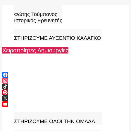
Skip
to
Φώτης Τούμπανος
content
Ιστορικός Ερευνητής
ΣΤΗΡΙΖΟΥΜΕ ΑΥΞΕΝΤΙΟ ΚΑΛΑΓΚΟ
Χειροποίητες Δημιουργίες
Facebook
Instagram
TikTok
Pinterest
X
YouTube
Channel
ΣΤΗΡΙΖΟΥΜΕ ΟΛΟΙ ΤΗΝ ΟΜΑΔΑ