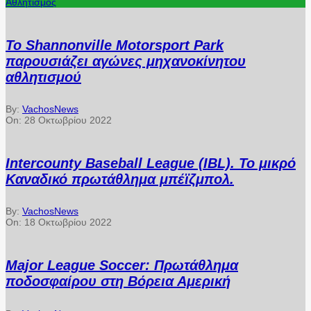
Αθλητισμός
Το Shannonville Motorsport Park
παρουσιάζει αγώνες μηχανοκίνητου
αθλητισμού
By:
VachosNews
On:
28 Οκτωβρίου 2022
Intercounty Baseball League (IBL). Το μικρό
Καναδικό πρωτάθλημα μπέϊζμπολ.
By:
VachosNews
On:
18 Οκτωβρίου 2022
Major League Soccer: Πρωτάθλημα
ποδοσφαίρου στη Βόρεια Αμερική