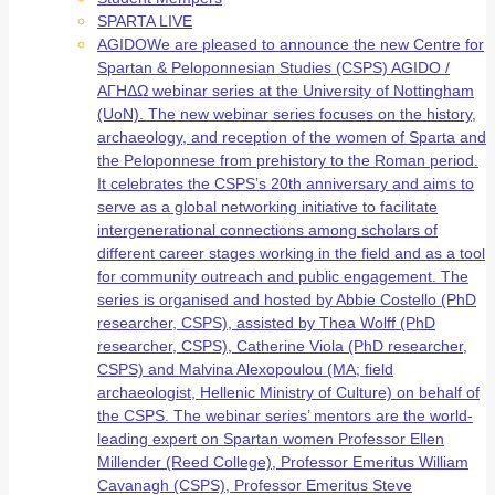
SPARTA LIVE
AGIDO
We are pleased to announce the new Centre for
Spartan & Peloponnesian Studies (CSPS) AGIDO /
ΑΓΗΔΩ webinar series at the University of Nottingham
(UoN). The new webinar series focuses on the history,
archaeology, and reception of the women of Sparta and
the Peloponnese from prehistory to the Roman period.
It celebrates the CSPS’s 20th anniversary and aims to
serve as a global networking initiative to facilitate
intergenerational connections among scholars of
different career stages working in the field and as a tool
for community outreach and public engagement. The
series is organised and hosted by Abbie Costello (PhD
researcher, CSPS), assisted by Thea Wolff (PhD
researcher, CSPS), Catherine Viola (PhD researcher,
CSPS) and Malvina Alexopoulou (MA; field
archaeologist, Hellenic Ministry of Culture) on behalf of
the CSPS. The webinar series’ mentors are the world-
leading expert on Spartan women Professor Ellen
Millender (Reed College), Professor Emeritus William
Cavanagh (CSPS), Professor Emeritus Steve