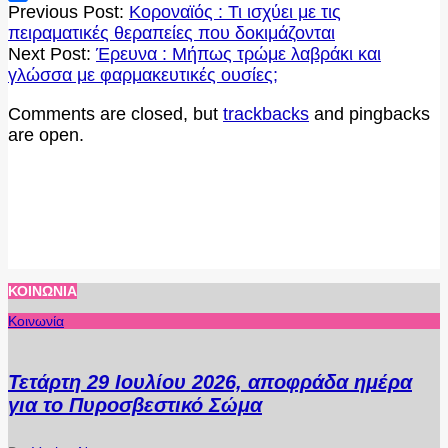
2020-
Μοιραστείτε
Previous Post:
Κοροναϊός : Τι ισχύει με τις
10-
πειραματικές θεραπείες που δοκιμάζονται
15
Next Post:
Έρευνα : Μήπως τρώμε λαβράκι και
γλώσσα με φαρμακευτικές ουσίες;
Comments are closed, but
trackbacks
and pingbacks
are open.
ΚΟΙΝΩΝΊΑ
Κοινωνία
Τετάρτη 29 Ιουλίου 2026, αποφράδα ημέρα
για το Πυροσβεστικό Σώμα