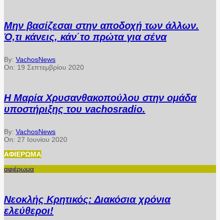
Μην βασίζεσαι στην αποδοχή των άλλων.
Ό,τι κάνεις, κάν΄το πρώτα για σένα
By:
VachosNews
On:
19 Σεπτεμβρίου 2020
Η Μαρία Χρυσανθακοπούλου στην ομάδα
υποστήριξης του vachosradio.
By:
VachosNews
On:
27 Ιουνίου 2020
ΑΦΙΈΡΩΜΑ
αφιέρωμα
Νεοκλής Κρητικός: Διακόσια χρόνια
ελεύθεροι!