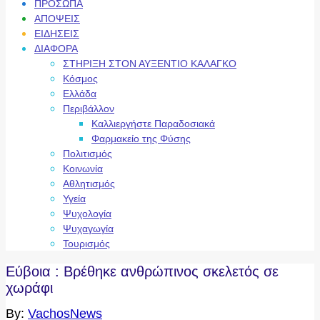
ΠΡΟΣΩΠΑ
ΑΠΟΨΕΙΣ
ΕΙΔΗΣΕΙΣ
ΔΙΑΦΟΡΑ
ΣΤΗΡΙΞΗ ΣΤΟΝ ΑΥΞΕΝΤΙΟ ΚΑΛΑΓΚΟ
Κόσμος
Ελλάδα
Περιβάλλον
Καλλιεργήστε Παραδοσιακά
Φαρμακείο της Φύσης
Πολιτισμός
Κοινωνία
Αθλητισμός
Υγεία
Ψυχολογία
Ψυχαγωγία
Τουρισμός
Εύβοια : Βρέθηκε ανθρώπινος σκελετός σε
χωράφι
By:
VachosNews