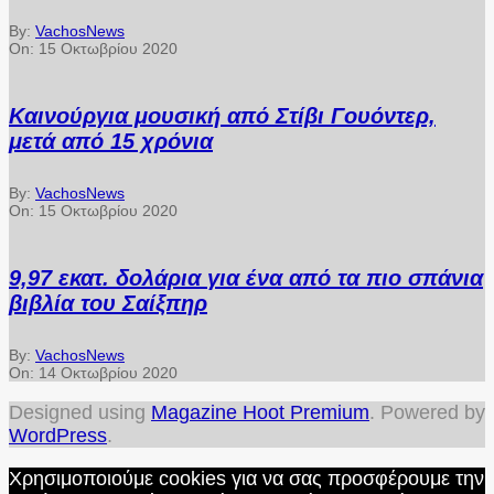
By:
VachosNews
On:
15 Οκτωβρίου 2020
Καινούργια μουσική από Στίβι Γουόντερ,
μετά από 15 χρόνια
By:
VachosNews
On:
15 Οκτωβρίου 2020
9,97 εκατ. δολάρια για ένα από τα πιο σπάνια
βιβλία του Σαίξπηρ
By:
VachosNews
On:
14 Οκτωβρίου 2020
Designed using
Magazine Hoot Premium
. Powered by
WordPress
.
Χρησιμοποιούμε cookies για να σας προσφέρουμε την