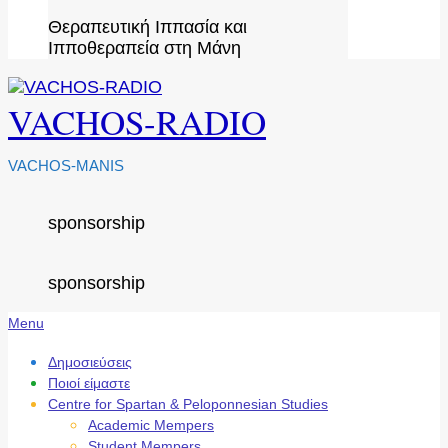
Θεραπευτική Ιππασία και
Ιπποθεραπεία στη Μάνη
VACHOS-RADIO
VACHOS-MANIS
sponsorship
sponsorship
Secondary
Menu
Navigation
Menu
Δημοσιεύσεις
Ποιοί είμαστε
Centre for Spartan & Peloponnesian Studies
Academic Mempers
Student Mempers