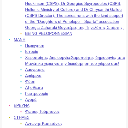
Hodkinson (CSPS), Dr Georgios Spyropoulos (CSPS;
Hellenic Ministry of Culture) and Dr Chrysanthi Gallou
(CSPS Director). The series runs with the kind support
of the “Daughters of Penelope – Sparta” association
Georgia Zaharaki Θυγατέρες της Πηνελόπης Σπάρτης.
BEING PELOPONNESIAN
ΜΑΝΗ
Περιήγηση
Ιστορία
Χειροποίητες Δημιουργίες
Χειροποίητες δημιουργίες από
Μανιάτικα χέρια για την διακόσμηση του χώρου σας!
Λαογραφία
Δρώμενα
Φύση
Αξιοθέατα
Γαστρονομία
Αγορά
ΕΡΕΥΝΑ
Φώτιος Τούμπανος
ΣΤΗΛΕΣ
Αντώνης Καπετάνιος