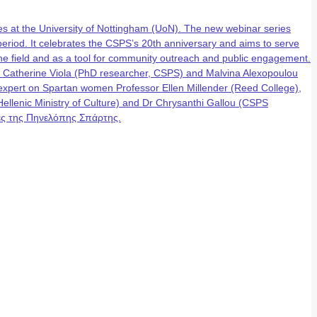
 at the University of Nottingham (UoN). The new webinar series
eriod. It celebrates the CSPS’s 20th anniversary and aims to serve
n the field and as a tool for community outreach and public engagement.
, Catherine Viola (PhD researcher, CSPS) and Malvina Alexopoulou
g expert on Spartan women Professor Ellen Millender (Reed College),
lenic Ministry of Culture) and Dr Chrysanthi Gallou (CSPS
έρες της Πηνελόπης Σπάρτης.