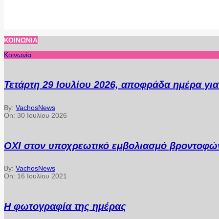
ΚΟΙΝΩΝΊΑ
Κοινωνία
Τετάρτη 29 Ιουλίου 2026, αποφράδα ημέρα γι
By:
VachosNews
On:
30 Ιουλίου 2026
ΟΧΙ στον υποχρεωτικό εμβολιασμό βροντοφών
By:
VachosNews
On:
16 Ιουλίου 2021
Η φωτογραφία της ημέρας