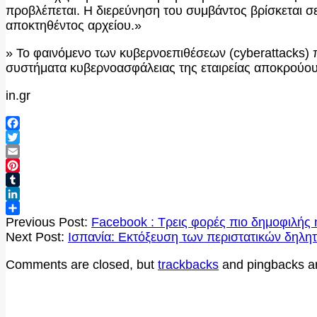
προβλέπεται. Η διερεύνηση του συμβάντος βρίσκεται σε
αποκτηθέντος αρχείου.»
» Το φαινόμενο των κυβερνοεπιθέσεων (cyberattacks) 
συστήματα κυβερνοασφάλειας της εταιρείας αποκρούου
in.gr
Facebook
Twitter
Email
Pinterest
Tumblr
LinkedIn
2020-
Μοιραστείτε
Previous Post:
Facebook : Τρεις φορές πιο δημοφιλής
10-
Next Post:
Ισπανία: Εκτόξευση των περιστατικών δηλητ
14
Comments are closed, but
trackbacks
and pingbacks a