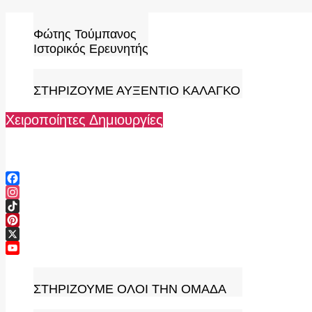
Skip
to
Φώτης Τούμπανος
content
Ιστορικός Ερευνητής
ΣΤΗΡΙΖΟΥΜΕ ΑΥΞΕΝΤΙΟ ΚΑΛΑΓΚΟ
Χειροποίητες Δημιουργίες
Facebook
Instagram
TikTok
Pinterest
X
YouTube
Channel
ΣΤΗΡΙΖΟΥΜΕ ΟΛΟΙ ΤΗΝ ΟΜΑΔΑ