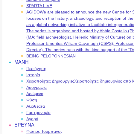
SPARTA LIVE
AGIDO
We are pleased to announce the new Centre for 
focuses on the history, archaeology, and reception of t
as a global networking initiative to facilitate intergene
The series is organised and hosted by Abbie Costello (
(MA; field archaeologist, Hellenic Ministry of Culture) 
Professor Emeritus William Cavanagh (CSPS), Professor
Director). The series runs with the kind support of the
BEING PELOPONNESIAN
ΜΑΝΗ
Περιήγηση
Ιστορία
Χειροποίητες Δημιουργίες
Χειροποίητες δημιουργίες από 
Λαογραφία
Δρώμενα
Φύση
Αξιοθέατα
Γαστρονομία
Αγορά
ΕΡΕΥΝΑ
Φώτιος Τούμπανος