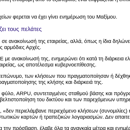
χείων φερεται να έχει γίνει ενημέρωση του Μαξίμου.
ει τους πελάτες
ε ανακοίνωσή της εταιρείας, αλλά, όπως η ίδια δηλώνε
ς αρμόδιες Αρχές.
 με ανακοίνωσή της, ενημερώνει ότι κατά τη διάρκεια ε
αιρείας, ως αποτέλεσμα κυβερνοεπίθεσης.
ματεπώνυμο, των κλήσεων που πραγματοποίησαν ή δέχθηκ
αγματοποίησης της κλήσης και διάρκειά της.
κία, φύλο, ARPU, συντεταγμένες σταθμού βάσης και πρ
τη βελτιστοποίηση του δικτύου και των παρεχόμενων υπηρ
εία, «δεν περιελάμβανε περιεχόμενο κλήσεων (συνομιλίε
τωτικών καρτών ή τραπεζικών λογαριασμών. Δεν απαιτεί
σα την πρόσβαση, έλαβε όλα τα αναγκαία μέτρα και ενημ