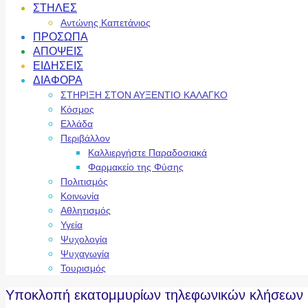
ΣΤΗΛΕΣ
Αντώνης Καπετάνιος
ΠΡΟΣΩΠΑ
ΑΠΟΨΕΙΣ
ΕΙΔΗΣΕΙΣ
ΔΙΑΦΟΡΑ
ΣΤΗΡΙΞΗ ΣΤΟΝ ΑΥΞΕΝΤΙΟ ΚΑΛΑΓΚΟ
Κόσμος
Ελλάδα
Περιβάλλον
Καλλιεργήστε Παραδοσιακά
Φαρμακείο της Φύσης
Πολιτισμός
Κοινωνία
Αθλητισμός
Υγεία
Ψυχολογία
Ψυχαγωγία
Τουρισμός
Υποκλοπή εκατομμυρίων τηλεφωνικών κλήσεων μέ