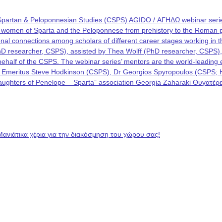
Spartan & Peloponnesian Studies (CSPS) AGIDO / ΑΓΗΔΩ webinar series
he women of Sparta and the Peloponnese from prehistory to the Roman p
rational connections among scholars of different career stages working i
PhD researcher, CSPS), assisted by Thea Wolff (PhD researcher, CSPS)
on behalf of the CSPS. The webinar series’ mentors are the world-leadin
 Emeritus Steve Hodkinson (CSPS), Dr Georgios Spyropoulos (CSPS; Hel
 “Daughters of Penelope – Sparta” association Georgia Zaharaki Θυγατ
Μανιάτικα χέρια για την διακόσμηση του χώρου σας!