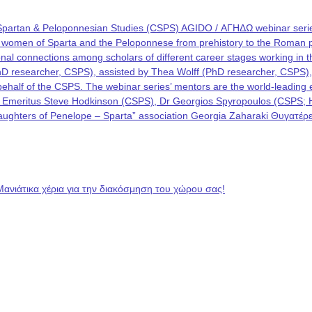
Spartan & Peloponnesian Studies (CSPS) AGIDO / ΑΓΗΔΩ webinar series
he women of Sparta and the Peloponnese from prehistory to the Roman p
rational connections among scholars of different career stages working i
PhD researcher, CSPS), assisted by Thea Wolff (PhD researcher, CSPS)
on behalf of the CSPS. The webinar series’ mentors are the world-leadin
 Emeritus Steve Hodkinson (CSPS), Dr Georgios Spyropoulos (CSPS; Hel
 “Daughters of Penelope – Sparta” association Georgia Zaharaki Θυγατ
Μανιάτικα χέρια για την διακόσμηση του χώρου σας!