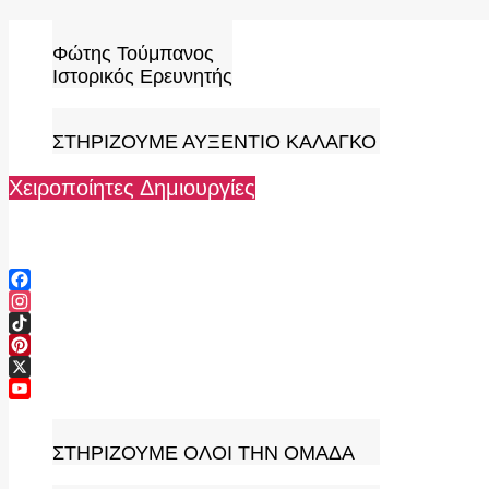
Skip
to
Φώτης Τούμπανος
content
Ιστορικός Ερευνητής
ΣΤΗΡΙΖΟΥΜΕ ΑΥΞΕΝΤΙΟ ΚΑΛΑΓΚΟ
Χειροποίητες Δημιουργίες
Facebook
Instagram
TikTok
Pinterest
X
YouTube
Channel
ΣΤΗΡΙΖΟΥΜΕ ΟΛΟΙ ΤΗΝ ΟΜΑΔΑ