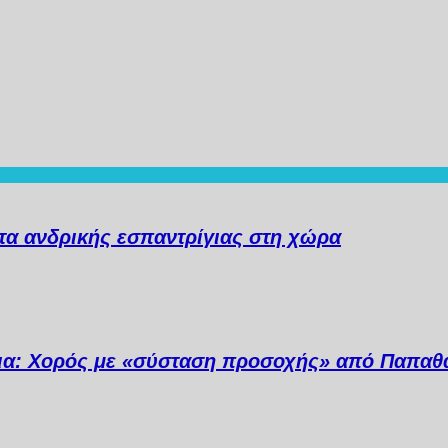
α ανδρικής εσπαντρίγιας στη χώρα
ια: Χορός με «σύσταση προσοχής» από Παπαθ