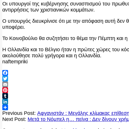
Οι υπουργοί της κυβέρνησης συνασπισμού του πρωθυπ
αντιρρήσεις των χριστιανικών κομμάτων.
Ο υπουργός διευκρίνισε ότι με την απόφαση αυτή δεν θα
υποφέρει.
Το Κοινοβούλιο θα συζητήσει το θέμα την Πέμπτη και 
Η Ολλανδία και το Βέλγιο ήταν η πρώτες χώρες του κόσ
ακολούθησε πολύ γρήγορα και η Ολλανδία.
naftempriki
Facebook
Twitter
Email
Pinterest
Tumblr
LinkedIn
2020-
Μοιραστείτε
Previous Post:
Αφγανιστάν : Μεγάλης κλίμακας επίθεση
10-
Next Post:
Μετά το Νόμπελ η… πείνα : Δεν δίνουν χρήμ
14