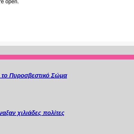
re open.
α το Πυροσβεστικό Σώμα
αξαν χιλιάδες πολίτες