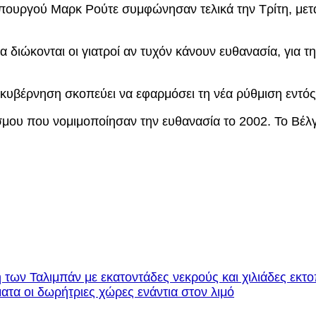
ουργού Μαρκ Ρούτε συμφώνησαν τελικά την Τρίτη, μετά
 διώκονται οι γιατροί αν τυχόν κάνουν ευθανασία, για τη
η κυβέρνηση σκοπεύει να εφαρμόσει τη νέα ρύθμιση εντ
μου που νομιμοποίησαν την ευθανασία το 2002. Το Βέλγι
 των Ταλιμπάν με εκατοντάδες νεκρούς και χιλιάδες εκτ
ατα οι δωρήτριες χώρες ενάντια στον λιμό