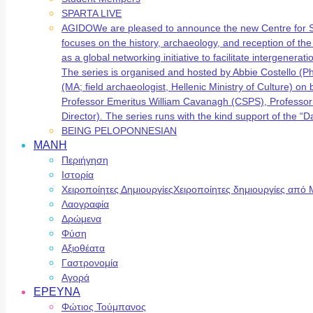
SPARTA LIVE
AGIDO
We are pleased to announce the new Centre for 
focuses on the history, archaeology, and reception of t
as a global networking initiative to facilitate intergene
The series is organised and hosted by Abbie Costello (
(MA; field archaeologist, Hellenic Ministry of Culture) 
Professor Emeritus William Cavanagh (CSPS), Professor
Director). The series runs with the kind support of the
BEING PELOPONNESIAN
ΜΑΝΗ
Περιήγηση
Ιστορία
Χειροποίητες Δημιουργίες
Χειροποίητες δημιουργίες από 
Λαογραφία
Δρώμενα
Φύση
Αξιοθέατα
Γαστρονομία
Αγορά
ΕΡΕΥΝΑ
Φώτιος Τούμπανος