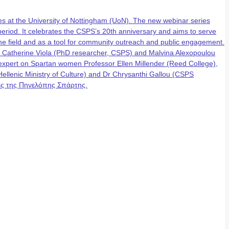
 at the University of Nottingham (UoN). The new webinar series
eriod. It celebrates the CSPS’s 20th anniversary and aims to serve
n the field and as a tool for community outreach and public engagement.
, Catherine Viola (PhD researcher, CSPS) and Malvina Alexopoulou
g expert on Spartan women Professor Ellen Millender (Reed College),
lenic Ministry of Culture) and Dr Chrysanthi Gallou (CSPS
έρες της Πηνελόπης Σπάρτης.