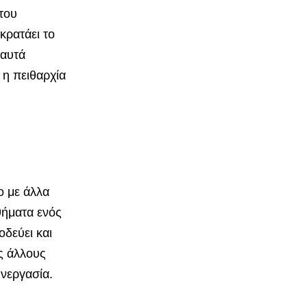
 του
κρατάει το
 αυτά
 η πειθαρχία
ο με άλλα
θήματα ενός
οδεύει και
ς άλλους
υνεργασία.