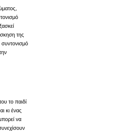
ώματος,
ντονισμό
ξασκεί
άσκηση της
 συντονισμό
την
ου το παιδί
αι κι ένας
μπορεί να
συνεχίσουν