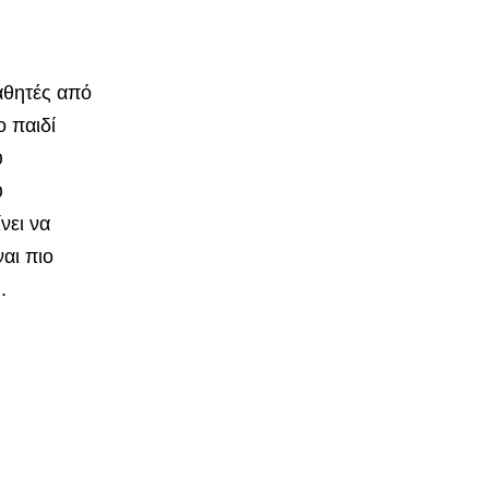
αθητές από
ο παιδί
υ
υ
νει να
ναι πιο
.