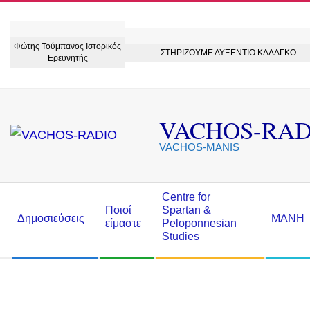
Skip
to
Φώτης Τούμπανος Ιστορικός
content
ΣΤΗΡΙΖΟΥΜΕ ΑΥΞΕΝΤΙΟ ΚΑΛΑΓΚΟ
Ερευνητής
VACHOS-RAD
VACHOS-MANIS
Secondary
Centre for
Ποιοί
Spartan &
Navigation
Δημοσιεύσεις
ΜΑΝΗ
είμαστε
Peloponnesian
Menu
Studies