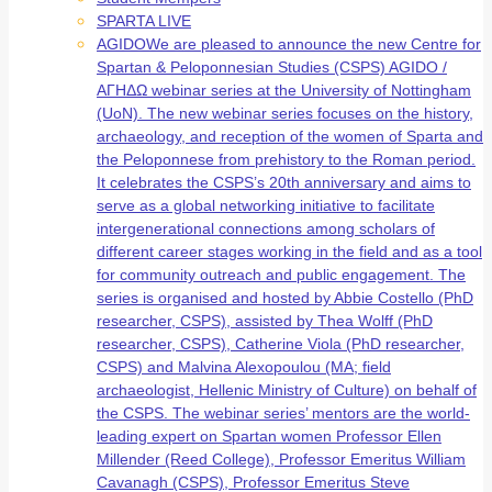
SPARTA LIVE
AGIDO
We are pleased to announce the new Centre for
Spartan & Peloponnesian Studies (CSPS) AGIDO /
ΑΓΗΔΩ webinar series at the University of Nottingham
(UoN). The new webinar series focuses on the history,
archaeology, and reception of the women of Sparta and
the Peloponnese from prehistory to the Roman period.
It celebrates the CSPS’s 20th anniversary and aims to
serve as a global networking initiative to facilitate
intergenerational connections among scholars of
different career stages working in the field and as a tool
for community outreach and public engagement. The
series is organised and hosted by Abbie Costello (PhD
researcher, CSPS), assisted by Thea Wolff (PhD
researcher, CSPS), Catherine Viola (PhD researcher,
CSPS) and Malvina Alexopoulou (MA; field
archaeologist, Hellenic Ministry of Culture) on behalf of
the CSPS. The webinar series’ mentors are the world-
leading expert on Spartan women Professor Ellen
Millender (Reed College), Professor Emeritus William
Cavanagh (CSPS), Professor Emeritus Steve