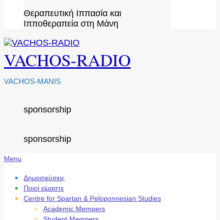
Θεραπευτική Ιππασία και
Ιπποθεραπεία στη Μάνη
VACHOS-RADIO
VACHOS-MANIS
sponsorship
sponsorship
Secondary
Menu
Navigation
Menu
Δημοσιεύσεις
Ποιοί είμαστε
Centre for Spartan & Peloponnesian Studies
Academic Mempers
Student Mempers