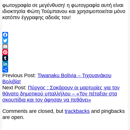
φωτογραφία σε μεγένθυση! η φωτογραφία αυτή είναι
ιδιοκτησία Φώτη Τούμπανου και χρησιμοποιείται μόνο
κατόπιν έγγραφης αδειάς του!
Facebook
Twitter
Email
Pinterest
Tumblr
LinkedIn
2020-
Μοιραστείτε
Previous Post:
Tiwanaku Bolivia – Τιχουανάκου
10-
Βολιβία!
09
Next Post:
Πύργος : Σοκάρουν οι μαρτυρίες για τον
θάνατο δημοτικού υπαλλήλου – «Τον πέταξαν στα
σκουπίδια και τον άφησαν να πεθάνει»
Comments are closed, but
trackbacks
and pingbacks
are open.