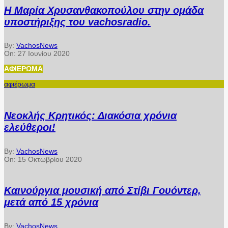
Η Μαρία Χρυσανθακοπούλου στην ομάδα
υποστήριξης του vachosradio.
By:
VachosNews
On:
27 Ιουνίου 2020
ΑΦΙΈΡΩΜΑ
αφιέρωμα
Νεοκλής Κρητικός: Διακόσια χρόνια
ελεύθεροι!
By:
VachosNews
On:
15 Οκτωβρίου 2020
Καινούργια μουσική από Στίβι Γουόντερ,
μετά από 15 χρόνια
By:
VachosNews