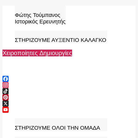
Skip
to
Φώτης Τούμπανος
content
Ιστορικός Ερευνητής
ΣΤΗΡΙΖΟΥΜΕ ΑΥΞΕΝΤΙΟ ΚΑΛΑΓΚΟ
Χειροποίητες Δημιουργίες
Facebook
Instagram
TikTok
Pinterest
X
YouTube
Channel
ΣΤΗΡΙΖΟΥΜΕ ΟΛΟΙ ΤΗΝ ΟΜΑΔΑ