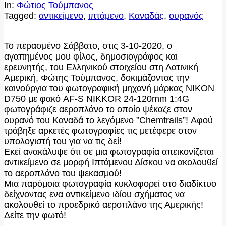
In:
Φώτιος Τούμπανος
Tagged:
αντικείμενο
,
ιπτάμενο
,
Καναδάς
,
ουρανός
Το περασμένο Σάββατο, στις 3-10-2020, ο
αγαπημένος μου φίλος, δημοσιογράφος και
ερευνητής, του Ελληνικού στοιχείου στη Λατινική
Αμερική, Φώτης Τούμπανος, δοκιμάζοντας την
καινούργια του φωτογραφική μηχανή μάρκας NIKON
D750 με φακό AF-S NIKKOR 24-120mm 1:4G
φωτογράφιζε αεροπλάνο το οποίο ψέκαζε στον
ουρανό του Καναδά το λεγόμενο ”Chemtrails”! Αφού
τράβηξε αρκετές φωτογραφίες τις μετέφερε στον
υπολογιστή του για να τις δεί!
Εκεί ανακάλυψε ότι σε μια φωτογραφία απεικονίζεται
αντικείμενο σε μορφή Ιπτάμενου Δίσκου να ακολουθεί
το αεροπλάνο του ψεκασμού!
Μια παρόμοια φωτογραφία κυκλοφορεί στο διαδίκτυο
δείχνοντας ενα αντικείμενο ιδίου σχήματος να
ακολουθεί το προεδρικό αεροπλάνο της Αμερικής!
Δείτε την φωτό!