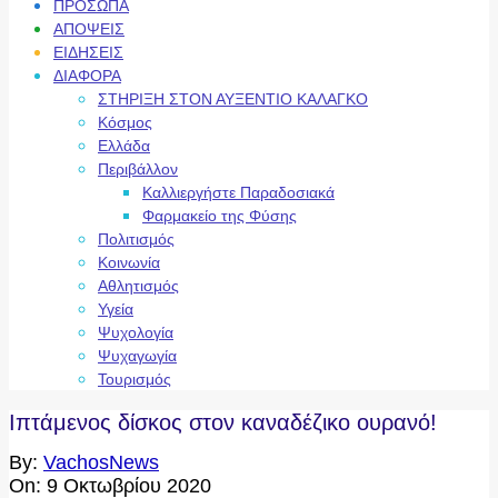
ΠΡΟΣΩΠΑ
ΑΠΟΨΕΙΣ
ΕΙΔΗΣΕΙΣ
ΔΙΑΦΟΡΑ
ΣΤΗΡΙΞΗ ΣΤΟΝ ΑΥΞΕΝΤΙΟ ΚΑΛΑΓΚΟ
Κόσμος
Ελλάδα
Περιβάλλον
Καλλιεργήστε Παραδοσιακά
Φαρμακείο της Φύσης
Πολιτισμός
Κοινωνία
Αθλητισμός
Υγεία
Ψυχολογία
Ψυχαγωγία
Τουρισμός
Ιπτάμενος δίσκος στον καναδέζικο ουρανό!
By:
VachosNews
On:
9 Οκτωβρίου 2020