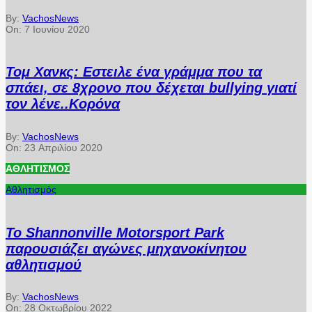
By:
VachosNews
On:
7 Ιουνίου 2020
Τομ Χανκς: Εστειλε ένα γράμμα που τα
σπάει, σε 8χρονο που δέχεται bullying γιατί
τον λένε..Κορόνα
By:
VachosNews
On:
23 Απριλίου 2020
ΑΘΛΗΤΙΣΜΌΣ
Αθλητισμός
Το Shannonville Motorsport Park
παρουσιάζει αγώνες μηχανοκίνητου
αθλητισμού
By:
VachosNews
On:
28 Οκτωβρίου 2022