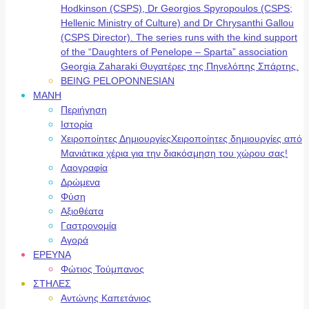
Hodkinson (CSPS), Dr Georgios Spyropoulos (CSPS;
Hellenic Ministry of Culture) and Dr Chrysanthi Gallou
(CSPS Director). The series runs with the kind support
of the “Daughters of Penelope – Sparta” association
Georgia Zaharaki Θυγατέρες της Πηνελόπης Σπάρτης.
BEING PELOPONNESIAN
ΜΑΝΗ
Περιήγηση
Ιστορία
Χειροποίητες Δημιουργίες
Χειροποίητες δημιουργίες από
Μανιάτικα χέρια για την διακόσμηση του χώρου σας!
Λαογραφία
Δρώμενα
Φύση
Αξιοθέατα
Γαστρονομία
Αγορά
ΕΡΕΥΝΑ
Φώτιος Τούμπανος
ΣΤΗΛΕΣ
Αντώνης Καπετάνιος