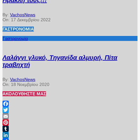
Ηρακλή τους!!!
By:
VachosNews
On:
17 Δεκεμβρίου 2022
ΓΑΣΤΡΟΝΟΜΊΑ
Γαστρονομία
Λαλάγγι γλυκό, Τηγανίδα αλμυρή, Πίτα
τραβηχτή
By:
VachosNews
On:
18 Νοεμβρίου 2020
ΑΚΟΛΟΥΘΉΣΤΕ ΜΑΣ
Facebook
Twitter
Email
Pinterest
Tumblr