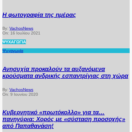
Η φωτογραφία της ημέρας
By:
VachosNews
On:
16 Ιουλίου 2021
ΨΥΧΑΓΩΓΊΑ
Ψυχαγωγία
Ανησυχία προκαλούν τα αυξανόμενα
κρούσματα ανδρικής εσπαντρίγιας στη χώρα
By:
VachosNews
On:
9 Ιουνίου 2020
Κυβερνητικό «πρωτόκολλο» για τα…
πανηγύρια: Χορός με «σύσταση προσοχής»
από Παπαθανάση!